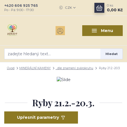
+420 606 925 765
0
ks
CZK
0,00 Kč
Po - Pá: 9:00 - 17:00
Menu
Hledat
Úvod
MINERÁLNÍ KAMENY
...dle znamení zvěrokruhu
Ryby 21.2.-20.3.
Ryby 21.2.-20.3.
Upřesnit parametry