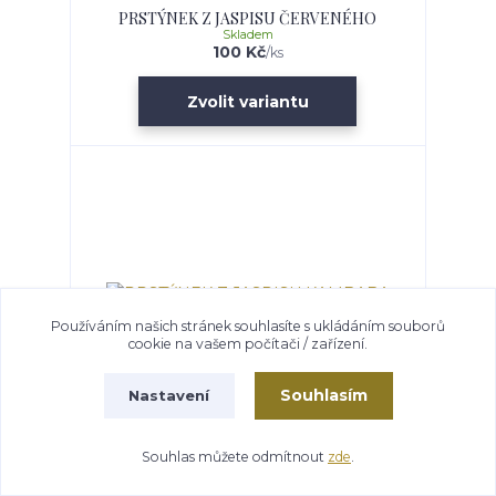
PRSTÝNEK Z JASPISU ČERVENÉHO
Skladem
100 Kč
/
ks
Zvolit variantu
Používáním našich stránek souhlasíte s ukládáním souborů
cookie na vašem počítači / zařízení.
Souhlasím
Nastavení
PRSTÝNEK Z JASPISU KAMBABA
Souhlas můžete odmítnout
zde
.
Skladem
100 Kč
/
ks