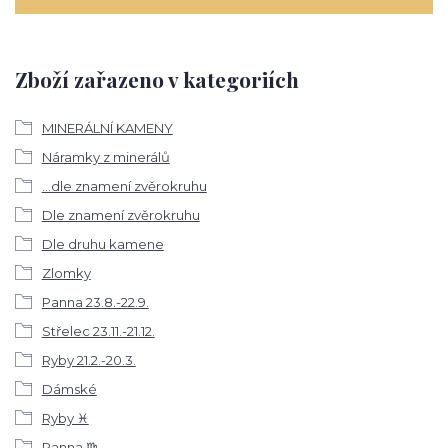
Zboží zařazeno v kategoriích
MINERÁLNÍ KAMENY
Náramky z minerálů
...dle znamení zvěrokruhu
Dle znamení zvěrokruhu
Dle druhu kamene
Zlomky
Panna 23.8.-22.9.
Střelec 23.11.-21.12.
Ryby 21.2.-20.3.
Dámské
Ryby ♓
Panna ♍