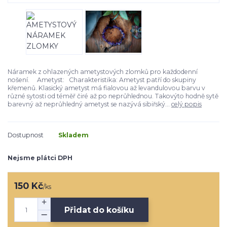
Náramek z ohlazených ametystových zlomků pro každodenní
nošení. Ametyst: Charakteristika: Ametyst patří do skupiny
křemenů. Klasický ametyst má fialovou až levandulovou barvu v
různé sytosti od téměř čiré až po neprůhlednou. Takovýto hodně sytě
barevný až neprůhledný ametyst se nazývá sibiřský...
celý popis
Dostupnost
Skladem
Nejsme plátci DPH
150 Kč
/
ks
Přidat do košíku