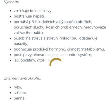
Význam:
zmírňuje bolesti hlavy,
odstraňuje napětí,
pomáhá při žaludečních a dýchacích obtížích,
poruchách sluchu, kožních problémech, nerovnováze
zažívacího traktu,
působí na střeva a střevní mikroflóru, odstraňuje
parazity,
podněcuje produkci hormonů, činnost metabolismu,
posiluje vylučovací orgány a imunitní systém,
léčí podlitiny, otoky a rány.
Znamení zvěrokruhu:
ryby,
střelec,
panna.