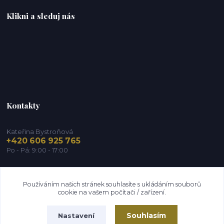
Klikni a sleduj nás
Kontakty
Kateřina Bystroňová
+420 606 925 765
Po - Pá: 9:00 - 17:00
info@zdravy-obchod.cz
Používáním našich stránek souhlasíte s ukládáním souborů
cookie na vašem počítači / zařízení.
Souhlasím
Nastavení