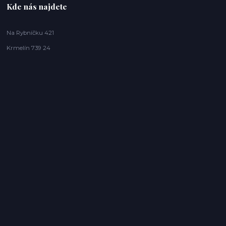
Kde nás najdete
Na Rybníčku 421
Krmelín 739 24