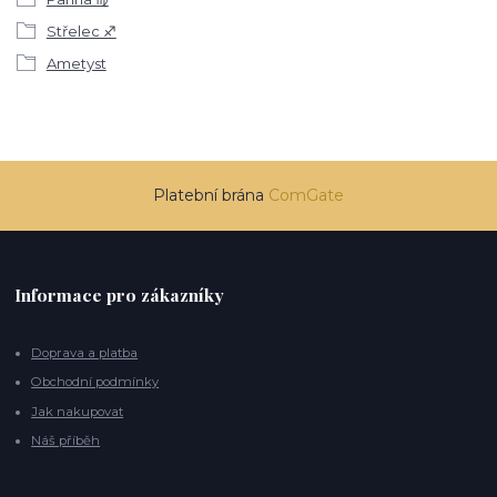
Střelec ♐
Ametyst
Platební brána
ComGate
Informace pro zákazníky
Doprava a platba
Obchodní podmínky
Jak nakupovat
Náš příběh