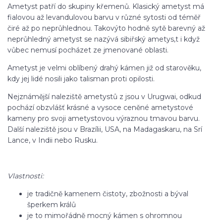
Ametyst patří do skupiny křemenů. Klasický ametyst má
fialovou až levandulovou barvu v různé sytosti od téměř
čiré až po neprůhlednou. Takovýto hodně sytě barevný až
neprůhledný ametyst se nazývá sibiřský ametys,t i když
vůbec nemusí pocházet ze jmenované oblasti.
Ametyst je velmi oblíbený drahý kámen již od starověku,
kdy jej lidé nosili jako talisman proti opilosti.
Nejznámější naleziště ametystů z jsou v Urugwai, odkud
pochází obzvlášť krásné a vysoce ceněné ametystové
kameny pro svoji ametystovou výraznou tmavou barvu.
Další naleziště jsou v Brazílii, USA, na Madagaskaru, na Srí
Lance, v Indii nebo Rusku.
Vlastnosti:
je tradičně kamenem čistoty, zbožnosti a býval
šperkem králů
je to mimořádně mocný kámen s ohromnou