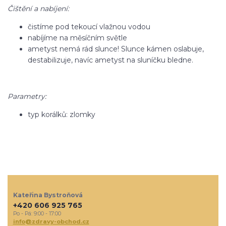
Čištění a nabíjení:
čistíme pod tekoucí vlažnou vodou
nabíjíme na měsíčním světle
ametyst nemá rád slunce! Slunce kámen oslabuje,
destabilizuje, navíc ametyst na sluníčku bledne.
Parametry:
typ korálků: zlomky
Kateřina Bystroňová
+420 606 925 765
Po - Pá: 9:00 - 17:00
info@zdravy-obchod.cz