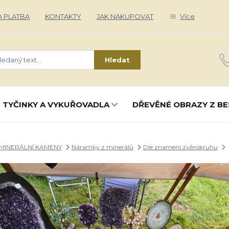
 PLATBA
KONTAKTY
JAK NAKUPOVAT
Více
Hledat
 TYČINKY A VYKUŘOVADLA
DŘEVĚNÉ OBRAZY Z BE
MINERÁLNÍ KAMENY
Náramky z minerálů
Dle znamení zvěrokruhu