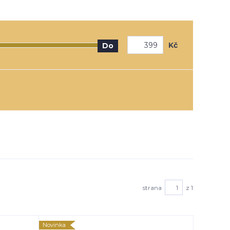
Kč
Do
strana
z 1
Novinka