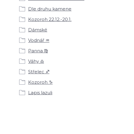
Dle druhu kamene
Kozoroh 22.12.-20.1.
Dámské
Vodnář ♒
Panna ♍
Váhy ♎
Střelec ♐
Kozoroh ♑
Lapis lazuli