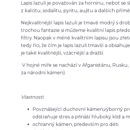
Lapis lazuli je považován za horninu, neboť se 
z kalcitu, sodalitu, pyritu, aujitu a dalších přímě
Nejkvalitnější lapis lazuli je tmavě modrý s dr
trochou fantazie si můžeme kvalitní lapis pře
filtry. Naopak v méně kvalitním lapisu jsou zře
tedy říci, že čím je lapis lazuli tmavší a obsahuje
je také kvalitnější, vzácnější a dražší.
V hojné míře se nachází v Afganistánu, Rusku, v
za národní kámen).
Vlastnosti:
Povznášející duchovní kámen,výborný pro m
odstraňuje stres a přináší hluboký klid a m
ochranný kámen, především pro děti