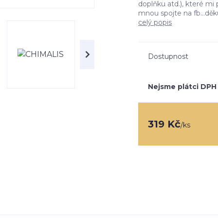
doplňku atd.), které m
mnou spojte na fb...děku
celý popis
Dostupnost
Nejsme plátci DPH
319 Kč
/
ks