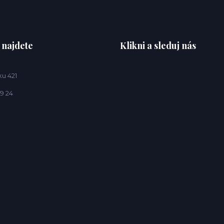
 najdete
Klikni a sleduj nás
u 421
9 24