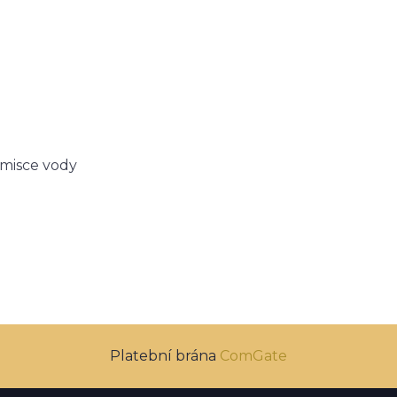
 misce vody
Platební brána
ComGate