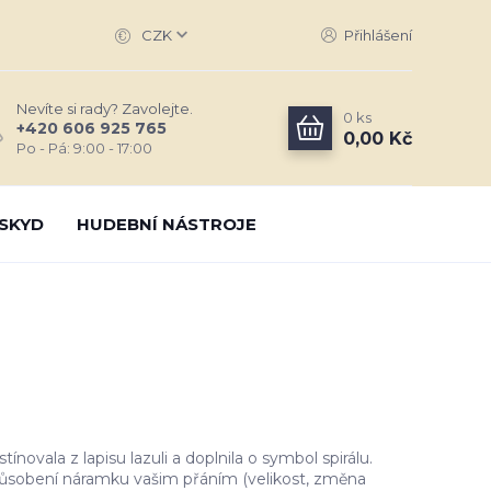
CZK
Přihlášení
Nevíte si rady? Zavolejte.
0
ks
+420 606 925 765
0,00 Kč
Po - Pá: 9:00 - 17:00
SKYD
HUDEBNÍ NÁSTROJE
novala z lapisu lazuli a doplnila o symbol spirálu.
ůsobení náramku vašim přáním (velikost, změna