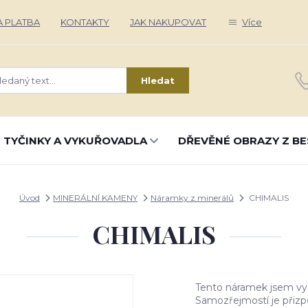
 PLATBA
KONTAKTY
JAK NAKUPOVAT
Více
Hledat
 TYČINKY A VYKUŘOVADLA
DŘEVĚNÉ OBRAZY Z BE
Úvod
MINERÁLNÍ KAMENY
Náramky z minerálů
CHIMALIS
CHIMALIS
Tento náramek jsem vystí
Samozřejmostí je přizp