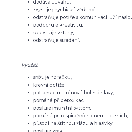
dodává odvahu,
zvyšuje psychické vědomí,
odstraňuje potíže s komunikací, učí nasl
podporuje kreativitu,
upevňuje vztahy,
odstraňuje strádání.
Využití:
snižuje horečku,
krevní obtíže,
potlačuje migrénové bolesti hlavy,
pomáhá při detoxikaci,
posiluje imunitní systém,
pomáhá při respiračních onemocněních,
působí na štítnou žlázu a hlasivky,
posiluje zrak,