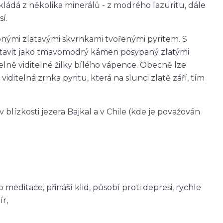
skládá z několika minerálů - z modrého lazuritu, dále
sí.
obnými zlatavými skvrnkami tvořenými pyritem. S
dstavit jako tmavomodrý kámen posypaný zlatými
telně viditelné žilky bílého vápence. Obecně lze
 viditelná zrnka pyritu, která na slunci zlatě září, tím
 blízkosti jezera Bajkal a v Chile (kde je považován
editace, přináší klid, působí proti depresi, rychle
ír,