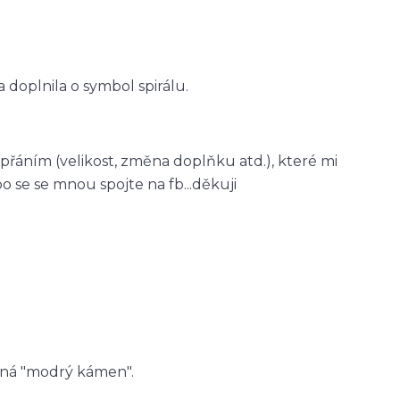
 doplnila o symbol spirálu.
řáním (velikost, změna doplňku atd.), které mi
se se mnou spojte na fb...děkuji
rského لاژورد, což znamená "modrý kámen".