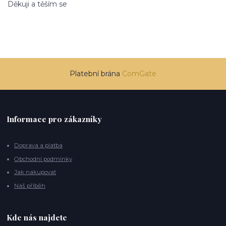
Děkuji a těším se
Platební brána
ComGate
Informace pro zákazníky
Doprava a platba
Obchodní podmínky
Jak nakupovat
Náš příběh
Kde nás najdete