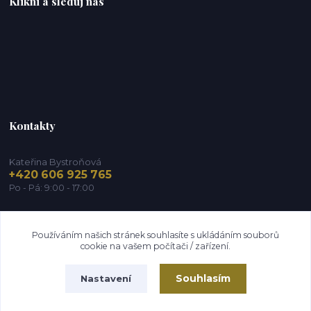
Klikni a sleduj nás
Kontakty
Kateřina Bystroňová
+420 606 925 765
Po - Pá: 9:00 - 17:00
info@zdravy-obchod.cz
Používáním našich stránek souhlasíte s ukládáním souborů
cookie na vašem počítači / zařízení.
Souhlasím
Nastavení
2014 - 2026 © Zdravy-obchod.cz