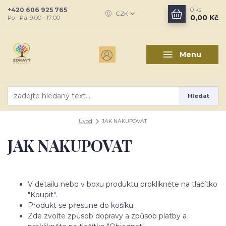
+420 606 925 765
0
ks
CZK
0,00 Kč
Po - Pá: 9:00 - 17:00
Menu
Hledat
Úvod
JAK NAKUPOVAT
JAK NAKUPOVAT
V detailu nebo v boxu produktu proklikněte na tlačítko
"Koupit".
Produkt se přesune do košíku.
Zde zvolte způsob dopravy a způsob platby a