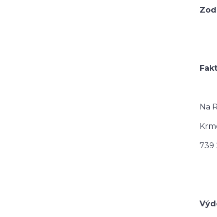
Zod
Fakt
Na R
Krm
739 
Výde