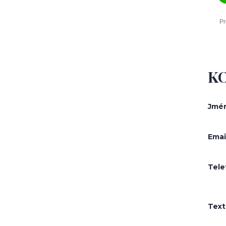
K
Jmé
Emai
Tele
Text