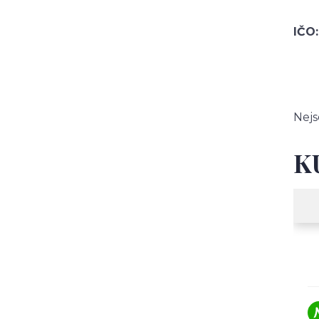
IČO:
Nej
K