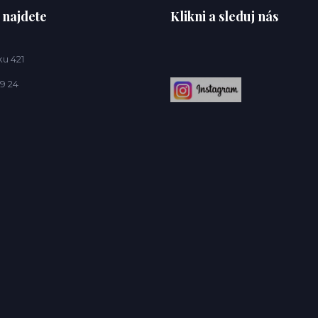
 najdete
Klikni a sleduj nás
u 421
9 24