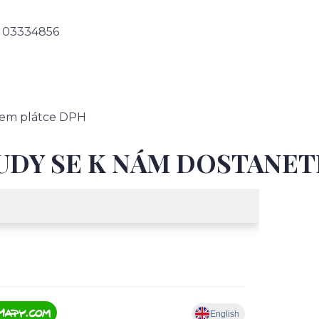
03334856
sem plátce DPH
UDY SE K NÁM DOSTANET