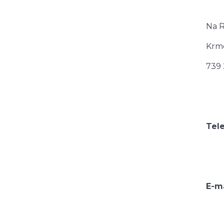
Na R
Krm
739 
Tel
E-ma