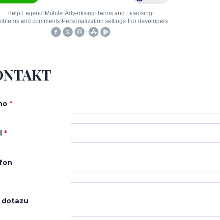
ONTAKT
no
*
l
*
fon
 dotazu