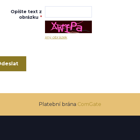
Opište text z
obrázku
*
jiný obrázek
Platební brána
ComGate