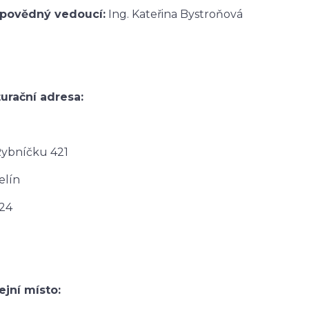
povědný vedoucí:
Ing. Kateřina Bystroňová
urační adresa:
ybníčku 421
elín
24
jní místo: