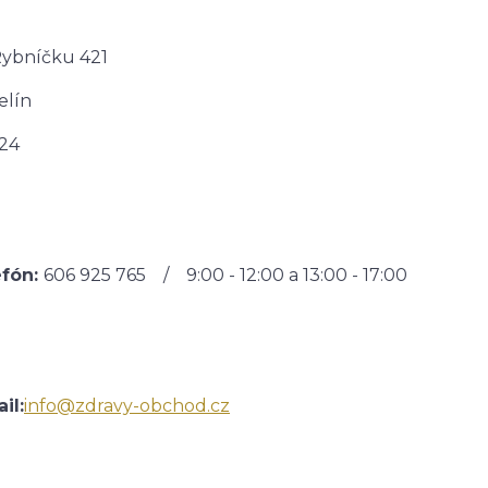
ybníčku 421
elín
24
efón:
606 925 765 / 9:00 - 12:00 a 13:00 - 17:00
il:
info@zdravy-obchod.cz