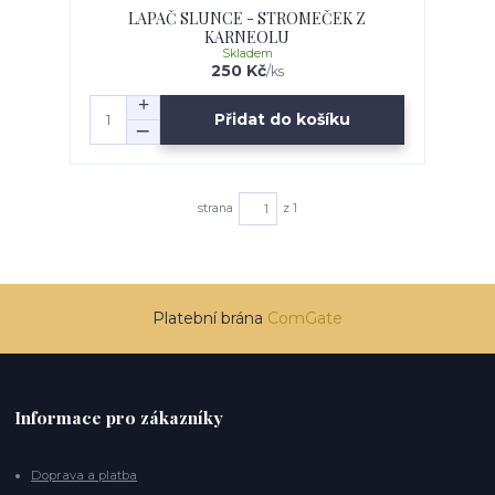
LAPAČ SLUNCE - STROMEČEK Z
KARNEOLU
Skladem
250 Kč
/
ks
Přidat do košíku
strana
z 1
Platební brána
ComGate
Informace pro zákazníky
Doprava a platba