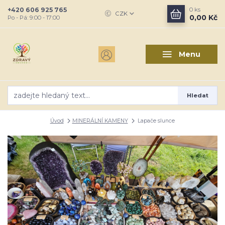
+420 606 925 765
0
ks
CZK
0,00 Kč
Po - Pá: 9:00 - 17:00
Menu
Hledat
Úvod
MINERÁLNÍ KAMENY
Lapače slunce