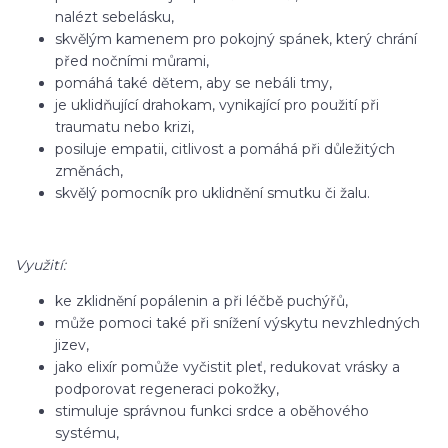
nalézt sebelásku,
skvělým kamenem pro pokojný spánek, který chrání
před nočními můrami,
pomáhá také dětem, aby se nebáli tmy,
je uklidňující drahokam, vynikající pro použití při
traumatu nebo krizi,
posiluje empatii, citlivost a pomáhá při důležitých
změnách,
skvělý pomocník pro uklidnění smutku či žalu.
Využití:
ke zklidnění popálenin a při léčbě puchýřů,
může pomoci také při snížení výskytu nevzhledných
jizev,
jako elixír pomůže vyčistit pleť, redukovat vrásky a
podporovat regeneraci pokožky,
stimuluje správnou funkci srdce a oběhového
systému,