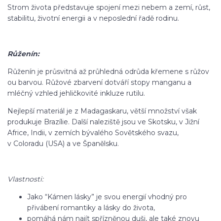
Strom života představuje spojení mezi nebem a zemí, růst,
stabilitu, životní energii a v neposlední řadě rodinu.
Růženín:
Růženín je průsvitná až průhledná odrůda křemene s růžov
ou barvou. Růžové zbarvení dotváří stopy manganu a
mléčný vzhled jehličkovité inkluze rutilu.
Nejlepší materiál je z Madagaskaru, větší množství však
produkuje Brazílie. Další naleziště jsou ve Skotsku, v Jižní
Africe, Indii, v zemích bývalého Sovětského svazu,
v Coloradu (USA) a ve Španělsku.
Vlastnosti:
Jako “Kámen lásky” je svou energií vhodný pro
přivábení romantiky a lásky do života,
pomáhá nám najít spřízněnou duši, ale také znovu