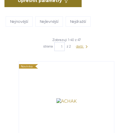
Upřesnit parametry
Nejnovější
Nejlevnější
Nejdražší
Zobrazuji 1-40 z 47
strana
z 2
další
Novinka