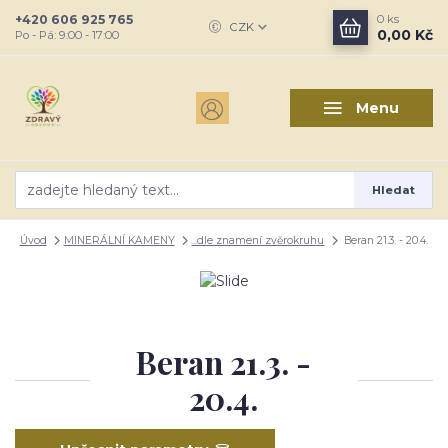
+420 606 925 765
0
ks
CZK
0,00 Kč
Po - Pá: 9:00 - 17:00
Menu
Hledat
Úvod
MINERÁLNÍ KAMENY
...dle znamení zvěrokruhu
Beran 21.3. - 20.4.
Beran 21.3. -
20.4.