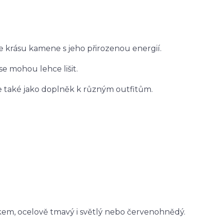
e krásu kamene s jeho přirozenou energií.
 se mohou lehce lišit.
le také jako doplněk k různým outfitům.
kem, ocelově tmavý i světlý nebo červenohnědý.