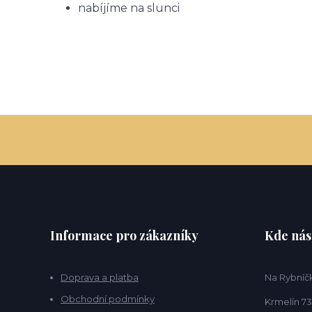
nabíjíme na slunci
Informace pro zákazníky
Kde nás
Doprava a platba
Na Rybníčk
Obchodní podmínky
Krmelín 73