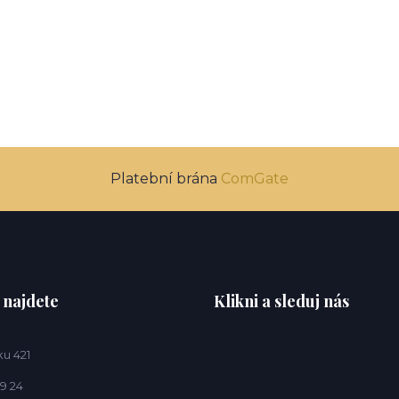
Platební brána
ComGate
 najdete
Klikni a sleduj nás
u 421
9 24