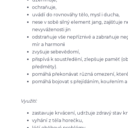
ochraňuje,
uvádí do rovnováhy tělo, mysl i ducha,
nese v sobě silný element jang, zajišťuje
nevyváženosti jin
odstraňuje vše nepříznivé a zabraňuje neg
mír a harmonii
zvyšuje sebevědomí,
přispívá k soustředění, zlepšuje paměť (
předměty).
pomáhá překonávat různá omezení, které si
pomáhá bojovat s přejídáním, kouřením a 
Využití:
zastavuje krvácení, udržuje zdravý stav kr
vyhání z těla horečku,
léčí oběhové problémy,