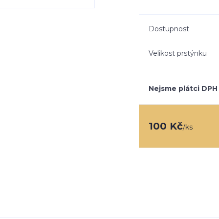
Dostupnost
Velikost prstýnku
Nejsme plátci DPH
100 Kč
/
ks