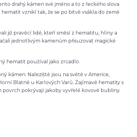
nto drahý kámen své jméno a to z řeckého slova
e hematit vznikl tak, že se po bitvě vsákla do země
i již pravěcí lidé, kteří směsí z hematitu, hlíny a
é začali jednotlivým kamenům přisuzovat magické
ý hematit používal jako zrcadlo.
ý kámen. Naleziště jsou na světě v Americe,
 Horní Blatné u Karlových Varů. Zajímavé hematity s
 povrch pokrývají jakoby vyvřelé kovové bubliny.