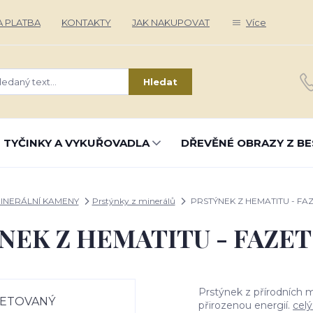
 PLATBA
KONTAKTY
JAK NAKUPOVAT
Více
Hledat
 TYČINKY A VYKUŘOVADLA
DŘEVĚNÉ OBRAZY Z BE
INERÁLNÍ KAMENY
Prstýnky z minerálů
PRSTÝNEK Z HEMATITU - FA
NEK Z HEMATITU - FAZE
Prstýnek z přírodních m
přirozenou energií.
celý