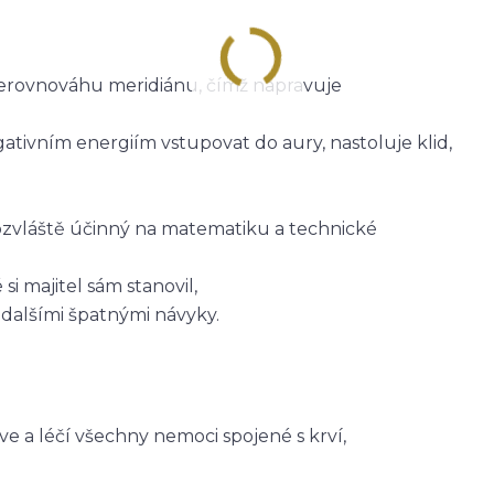
 nerovnováhu meridiánu, čímž napravuje
ativním energiím vstupovat do aury, nastoluje klid,
obzvláště účinný na matematiku a technické
 majitel sám stanovil,
dalšími špatnými návyky.
ve a léčí všechny nemoci spojené s krví,