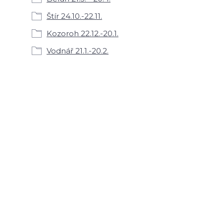
Štír 24.10.-22.11.
Kozoroh 22.12.-20.1.
Vodnář 21.1.-20.2.