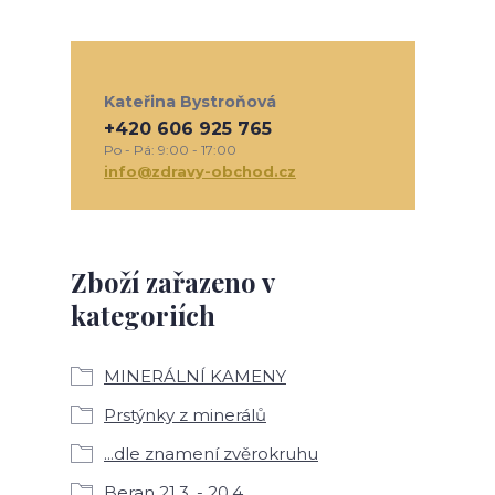
Kateřina Bystroňová
+420 606 925 765
Po - Pá: 9:00 - 17:00
info@zdravy-obchod.cz
Zboží zařazeno v
kategoriích
MINERÁLNÍ KAMENY
Prstýnky z minerálů
...dle znamení zvěrokruhu
Beran 21.3. - 20.4.