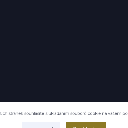
ich stránek souhlasíte s ukládáním souborů cookie na vašem počít