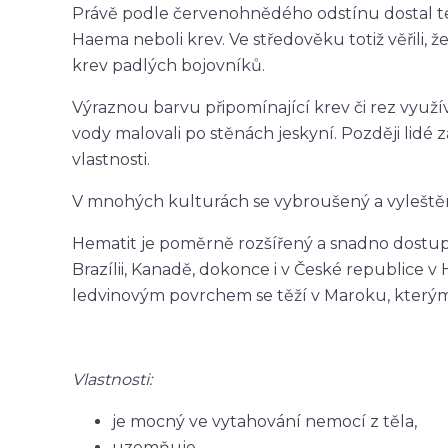
Právě podle červenohnědého odstínu dostal te
Haema neboli krev. Ve středověku totiž věřili, ž
krev padlých bojovníků.
Výraznou barvu připomínající krev či rez využíval
vody malovali po stěnách jeskyní. Později lid
vlastnosti.
V mnohých kulturách se vybroušený a vyleštěn
Hematit je poměrně rozšířený a snadno dostupn
Brazílii, Kanadě, dokonce i v České republice v
ledvinovým povrchem se těží v Maroku, kterým
Vlastnosti:
je mocný ve vytahování nemocí z těla,
uzemňuje,