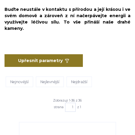
Buďte neustále v kontaktu s přírodou a její krásou i ve
svém domově a zároveň z ní načerpávejte energii a
využívejte léčivou sílu. To vše přináší naše drahé
kameny.
Upřesnit parametry
Nejnovější
Nejlevnější
Nejdražší
Zobrazuji 1-36 z 36
strana
z 1