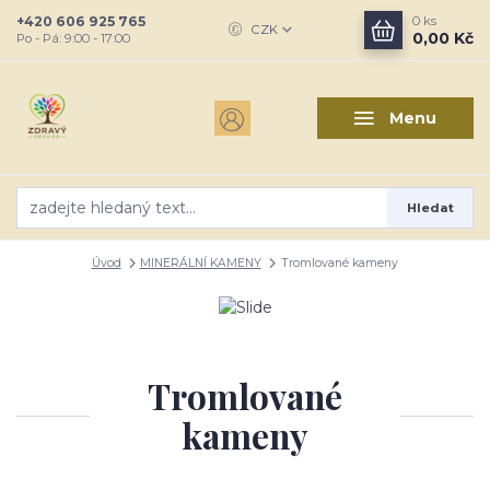
+420 606 925 765
0
ks
CZK
0,00 Kč
Po - Pá: 9:00 - 17:00
Menu
Hledat
Úvod
MINERÁLNÍ KAMENY
Tromlované kameny
Tromlované
kameny