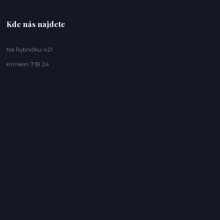
Kde nás najdete
Na Rybníčku 421
Krmelín 739 24