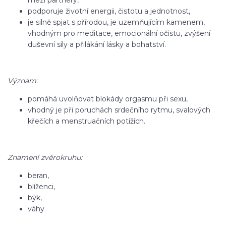
mezi partnery,
podporuje životní energii, čistotu a jednotnost,
je silně spjat s přírodou, je uzemňujícím kamenem,
vhodným pro meditace, emocionální očistu, zvýšení
duševní síly a přilákání lásky a bohatství.
Význam:
pomáhá uvolňovat blokády orgasmu při sexu,
vhodný je při poruchách srdečního rytmu, svalových
křečích a menstruačních potížích.
Znamení zvěrokruhu:
beran,
blíženci,
býk,
váhy