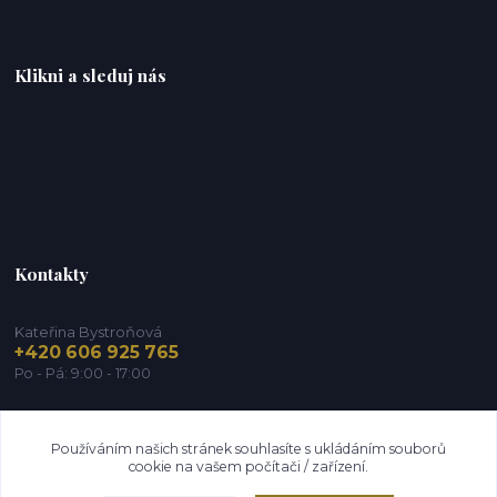
Klikni a sleduj nás
Kontakty
Kateřina Bystroňová
+420 606 925 765
Po - Pá: 9:00 - 17:00
info@zdravy-obchod.cz
Používáním našich stránek souhlasíte s ukládáním souborů
cookie na vašem počítači / zařízení.