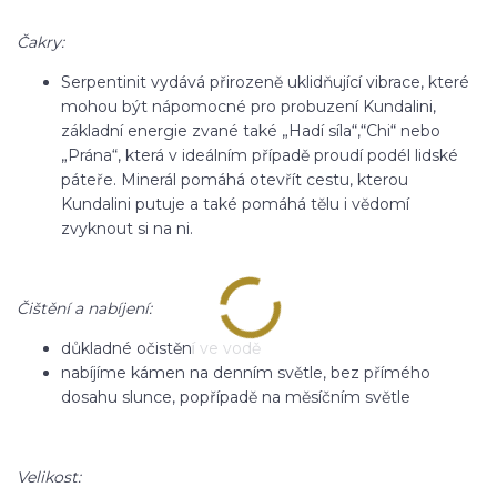
Čakry:
Serpentinit vydává přirozeně uklidňující vibrace, které
mohou být nápomocné pro probuzení Kundalini,
základní energie zvané také „Hadí síla“,“Chi“ nebo
„Prána“, která v ideálním případě proudí podél lidské
páteře. Minerál pomáhá otevřít cestu, kterou
Kundalini putuje a také pomáhá tělu i vědomí
zvyknout si na ni.
Čištění a nabíjení:
důkladné očistění ve vodě
nabíjíme kámen na denním světle, bez přímého
dosahu slunce, popřípadě na měsíčním světle
Velikost: