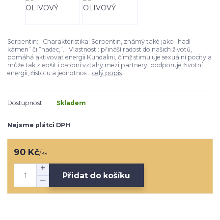
Serpentin: Charakteristika: Serpentin, známý také jako “hadí
kámen” či “hadec,”. Vlastnosti: přináší radost do našich životů,
pomáhá aktivovat energii Kundalini, čímž stimuluje sexuální pocity a
může tak zlepšit i osobní vztahy mezi partnery, podporuje životní
energii, čistotu a jednotnos...
celý popis
Dostupnost
Skladem
Nejsme plátci DPH
90 Kč
/
ks
Přidat do košíku