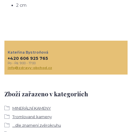
2 cm
Kateřina Bystroňová
+420 606 925 765
Po - Pá: 9:00 - 17:00
info@zdravy-obchod.cz
Zboží zařazeno v kategoriích
MINERÁLNÍ KAMENY
Tromlované kameny
...dle znamení zvěrokruhu