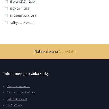
Beran 21.3. - 20.4.
Býk 21.4.-21.5.
Blíženci 22.5.-21.6.
Váhy 23.9-23.10.
Platební brána
ComGate
Informace pro zákazníky
Doprava a platba
Obchodní podmínky
Jak nakupovat
Náš příběh