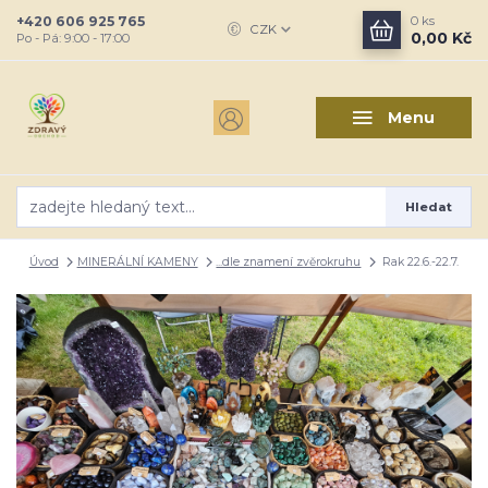
+420 606 925 765
0
ks
CZK
0,00 Kč
Po - Pá: 9:00 - 17:00
Menu
Hledat
Úvod
MINERÁLNÍ KAMENY
...dle znamení zvěrokruhu
Rak 22.6.-22.7.