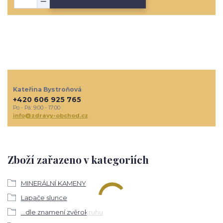
Kateřina Bystroňová
+420 606 925 765
Po - Pá: 9:00 - 17:00
info@zdravy-obchod.cz
Zboží zařazeno v kategoriích
MINERÁLNÍ KAMENY
Lapače slunce
...dle znamení zvěrokruhu