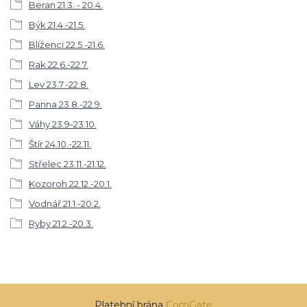
Beran 21.3. - 20.4.
Býk 21.4.-21.5.
Blíženci 22.5.-21.6.
Rak 22.6.-22.7.
Lev 23.7.-22.8.
Panna 23.8.-22.9.
Váhy 23.9-23.10.
Štír 24.10.-22.11.
Střelec 23.11.-21.12.
Kozoroh 22.12.-20.1.
Vodnář 21.1.-20.2.
Ryby 21.2.-20.3.
Platební brána
ComGate