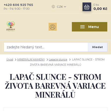
+420 606 925 765
0
ks
CZK
0,00 Kč
Po - Pá: 9:00 - 17:00
Menu
Hledat
Úvod
MINERÁLNÍ KAMENY
Lapače slunce
LAPAČ SLUNCE - STROM
ŽIVOTA BAREVNÁ VARIACE MINERÁLŮ
LAPAČ SLUNCE - STROM
ŽIVOTA BAREVNÁ VARIACE
MINERÁLŮ