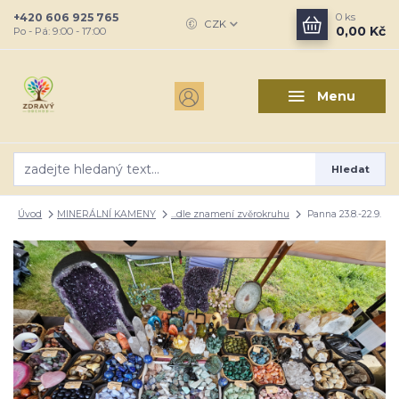
+420 606 925 765
0
ks
CZK
0,00 Kč
Po - Pá: 9:00 - 17:00
Menu
Hledat
Úvod
MINERÁLNÍ KAMENY
...dle znamení zvěrokruhu
Panna 23.8.-22.9.