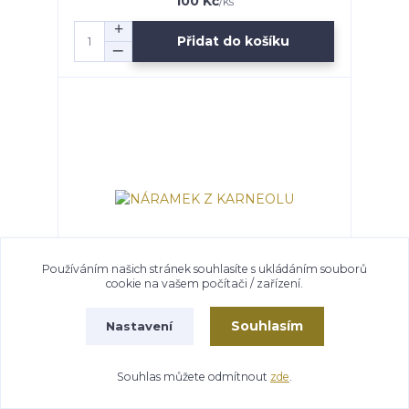
100 Kč
/
ks
Přidat do košíku
Používáním našich stránek souhlasíte s ukládáním souborů
cookie na vašem počítači / zařízení.
Souhlasím
Nastavení
NÁRAMEK Z KARNEOLU
Skladem
200 Kč
/
ks
Souhlas můžete odmítnout
zde
.
Přidat do košíku