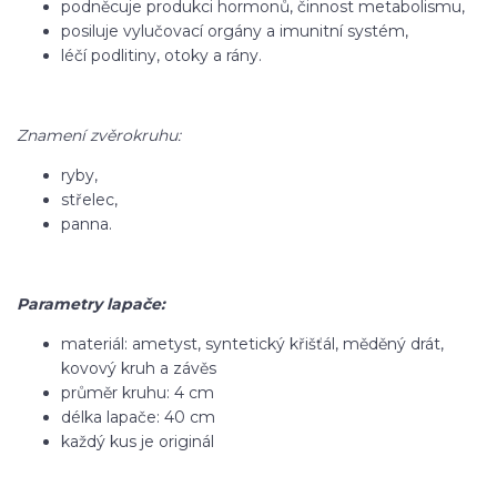
podněcuje produkci hormonů, činnost metabolismu,
posiluje vylučovací orgány a imunitní systém,
léčí podlitiny, otoky a rány.
Znamení zvěrokruhu:
ryby,
střelec,
panna.
Parametry lapače:
materiál: ametyst, syntetický křišťál, měděný drát,
kovový kruh a závěs
průměr kruhu: 4 cm
délka lapače: 40 cm
každý kus je originál