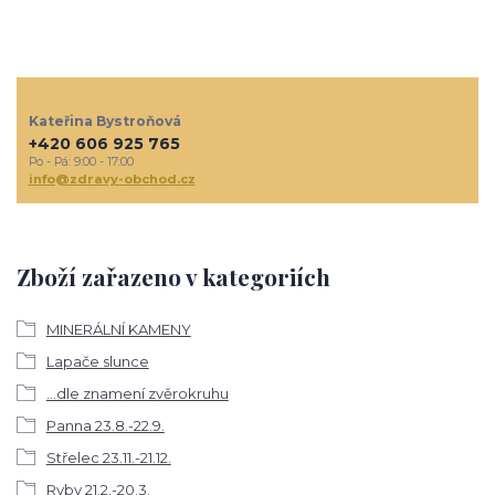
Kateřina Bystroňová
+420 606 925 765
Po - Pá: 9:00 - 17:00
info@zdravy-obchod.cz
Zboží zařazeno v kategoriích
MINERÁLNÍ KAMENY
Lapače slunce
...dle znamení zvěrokruhu
Panna 23.8.-22.9.
Střelec 23.11.-21.12.
Ryby 21.2.-20.3.