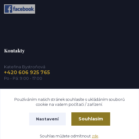
Kontakty
Kateřina Bystroňová
+420 606 925 765
Po - Pá: 9:00 - 17:00
info@zdravy-obchod.cz
Používáním našich stránek souhlasíte s ukládáním souborů
cookie na vašem počítači / zařízení.
Souhlasím
Nastavení
2014 - 2026 © Zdravy-obchod.cz
Souhlas můžete odmítnout
zde
.
Vytvořeno na
Eshop-rychle.cz