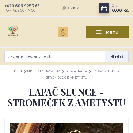
+420 606 925 765
0
ks
CZK
0,00 Kč
Po - Pá: 9:00 - 17:00
Menu
Hledat
Úvod
MINERÁLNÍ KAMENY
Lapače slunce
LAPAČ SLUNCE -
STROMEČEK Z AMETYSTU
LAPAČ SLUNCE -
STROMEČEK Z AMETYSTU