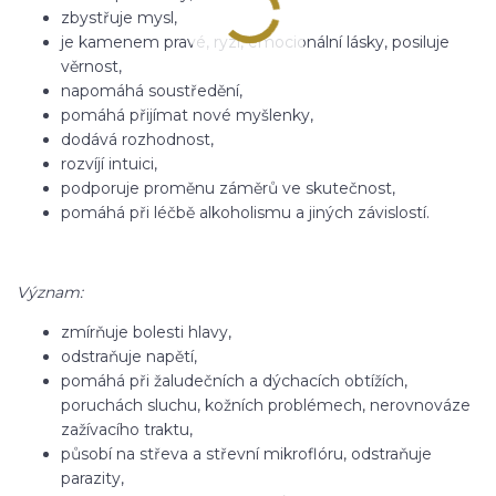
zbystřuje mysl,
je kamenem pravé, ryzí, emocionální lásky, posiluje
věrnost,
napomáhá soustředění,
pomáhá přijímat nové myšlenky,
dodává rozhodnost,
rozvíjí intuici,
podporuje proměnu záměrů ve skutečnost,
pomáhá při léčbě alkoholismu a jiných závislostí.
Význam:
zmírňuje bolesti hlavy,
odstraňuje napětí,
pomáhá při žaludečních a dýchacích obtížích,
poruchách sluchu, kožních problémech, nerovnováze
zažívacího traktu,
působí na střeva a střevní mikroflóru, odstraňuje
parazity,