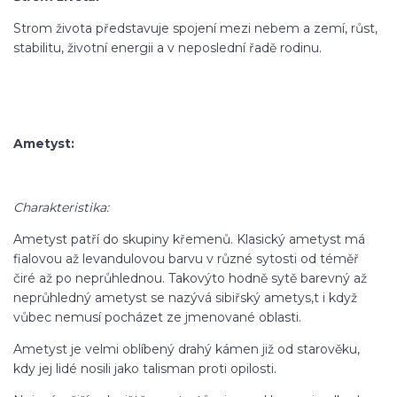
Strom života představuje spojení mezi nebem a zemí, růst,
stabilitu, životní energii a v neposlední řadě rodinu.
Ametyst:
Charakteristika:
Ametyst patří do skupiny křemenů. Klasický ametyst má
fialovou až levandulovou barvu v různé sytosti od téměř
čiré až po neprůhlednou. Takovýto hodně sytě barevný až
neprůhledný ametyst se nazývá sibiřský ametys,t i když
vůbec nemusí pocházet ze jmenované oblasti.
Ametyst je velmi oblíbený drahý kámen již od starověku,
kdy jej lidé nosili jako talisman proti opilosti.