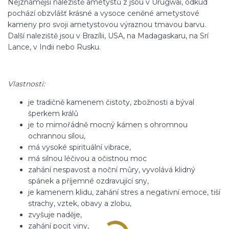
Nejznámější naleziště ametystů z jsou v Urugwai, odkud
pochází obzvlášť krásné a vysoce ceněné ametystové
kameny pro svoji ametystovou výraznou tmavou barvu.
Další naleziště jsou v Brazílii, USA, na Madagaskaru, na Srí
Lance, v Indii nebo Rusku.
Vlastnosti:
je tradičně kamenem čistoty, zbožnosti a býval
šperkem králů
je to mimořádně mocný kámen s ohromnou
ochrannou sílou,
má vysoké spirituální vibrace,
má silnou léčivou a očistnou moc
zahání nespavost a noční můry, vyvolává klidný
spánek a příjemné ozdravující sny,
je kamenem klidu, zahání stres a negativní emoce, tiší
strachy, vztek, obavy a zlobu,
zvyšuje naděje,
zahání pocit viny,