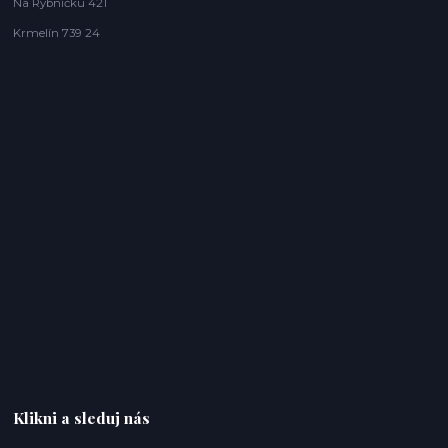
Na Rybníčku 421
Krmelín 739 24
Klikni a sleduj nás