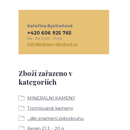
Kateřina Bystroňová
+420 606 925 765
Po - Pá: 9:00 - 17:00
info@zdravy-obchod.cz
Zboží zařazeno v
kategoriích
MINERÁLNÍ KAMENY
Tromlované kameny
...dle znamení zvěrokruhu
Beran 21.3. - 20.4.