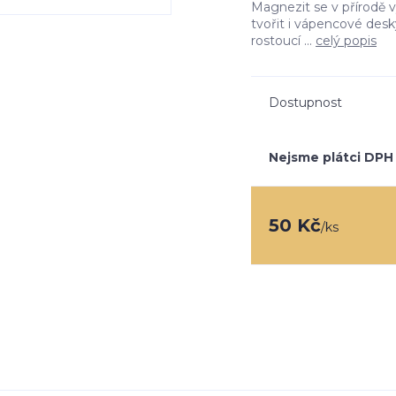
Magnezit se v přírodě
tvořit i vápencové desky
rostoucí ...
celý popis
Dostupnost
Nejsme plátci DPH
50 Kč
/
ks