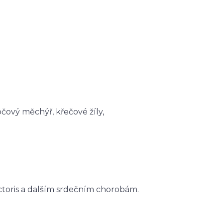
očový měchýř, křečové žíly,
ectoris a dalším srdečním chorobám.