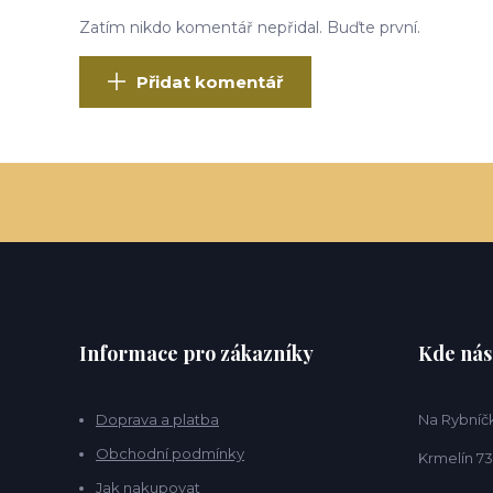
Zatím nikdo komentář nepřidal. Buďte první.
Přidat komentář
Informace pro zákazníky
Kde nás
Doprava a platba
Na Rybníčk
Obchodní podmínky
Krmelín 73
Jak nakupovat