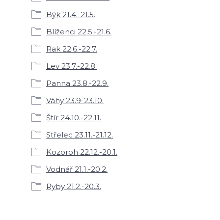
Býk 21.4.-21.5.
Blíženci 22.5.-21.6.
Rak 22.6.-22.7.
Lev 23.7.-22.8.
Panna 23.8.-22.9.
Váhy 23.9-23.10.
Štír 24.10.-22.11.
Střelec 23.11.-21.12.
Kozoroh 22.12.-20.1.
Vodnář 21.1.-20.2.
Ryby 21.2.-20.3.