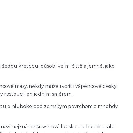
 šedou kresbou, působí velmi čistě a jemně, jako
ncové masy, někdy může tvořit i vápencové desky,
aly rostoucí jen jedním směrem.
yskytuje hluboko pod zemským povrchem a mnohdy
ezi nejznámější světová ložiska touho minerálu