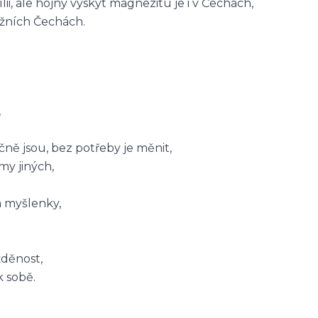
ii, ale hojný výskyt magnezitu je i v Čechách,
ižních Čechách.
,
čně jsou, bez potřeby je měnit,
y jiných,
 myšlenky,
žděnost,
 sobě.