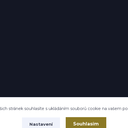
ich stránek souhlasíte s ukládáním souborů cookie na vašem počít
Souhlasím
Nastavení