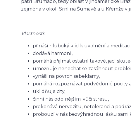
patří Brumado, tedy oblast v jihoamerické Brazíl
zejména v okolí Srní na Šumavě a u Křemže v j
Vlastnosti:
přináší hluboký klid k uvolnění a meditaci
dodává harmonii,
pomáhá přijímat ostatní takové, jací skute
umožňuje nenechat se zasáhnout problém
vynáší na povrch sebeklamy,
pomáhá rozpoznávat podvědomé pocity a
uklidňuje city,
činní nás odolnějšími vůči stresu,
překonává nervozitu, netoleranci a podrá
probouzí v nás bezvýhradnou lásku sami k