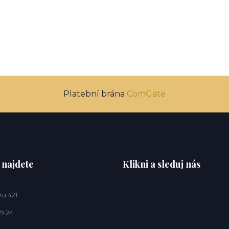
Platební brána
ComGate
 najdete
Klikni a sleduj nás
u 421
9 24