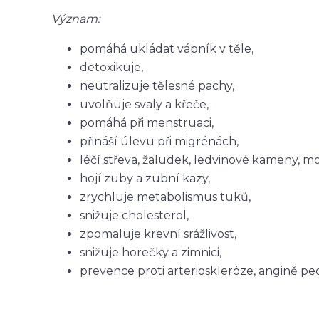
Význam:
pomáhá ukládat vápník v těle,
detoxikuje,
neutralizuje tělesné pachy,
uvolňuje svaly a křeče,
pomáhá při menstruaci,
přináší úlevu při migrénách,
léčí střeva, žaludek, ledvinové kameny, m
hojí zuby a zubní kazy,
zrychluje metabolismus tuků,
snižuje cholesterol,
zpomaluje krevní srážlivost,
snižuje horečky a zimnici,
prevence proti arterioskleróze, angině p