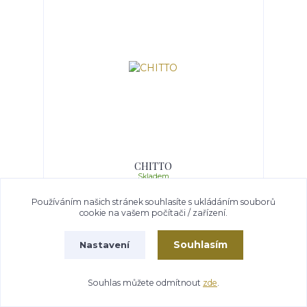
CHITTO
Skladem
319 Kč
/
ks
Používáním našich stránek souhlasíte s ukládáním souborů
cookie na vašem počítači / zařízení.
Přidat do košíku
Souhlasím
Nastavení
Souhlas můžete odmítnout
zde
.