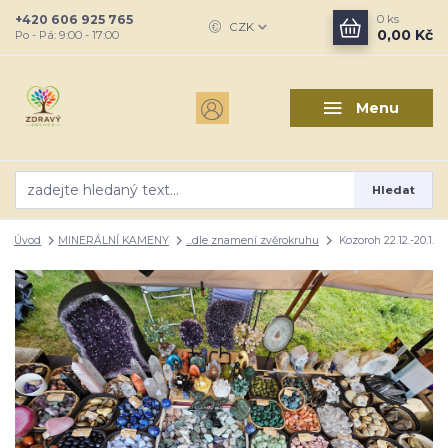
+420 606 925 765
0
ks
CZK
0,00 Kč
Po - Pá: 9:00 - 17:00
Menu
Hledat
Úvod
MINERÁLNÍ KAMENY
...dle znamení zvěrokruhu
Kozoroh 22.12.-20.1.