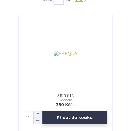
strana
z 4
další
ABEQUA
Skladem
350 Kč
/
ks
Přidat do košíku