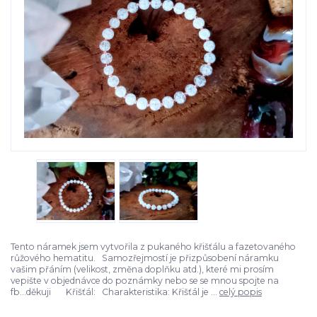
Tento náramek jsem vytvořila z pukaného křišťálu a fazetovaného
růžového hematitu. Samozřejmostí je přizpůsobení náramku
vašim přáním (velikost, změna doplňku atd.), které mi prosím
vepište v objednávce do poznámky nebo se se mnou spojte na
fb...děkuji Křišťál: Charakteristika: Křišťál je ...
celý popis