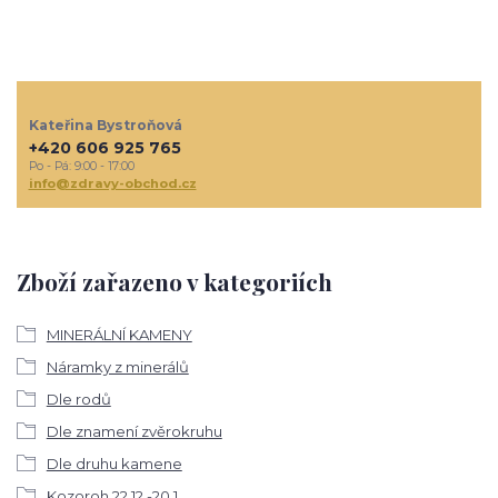
Kateřina Bystroňová
+420 606 925 765
Po - Pá: 9:00 - 17:00
info@zdravy-obchod.cz
Zboží zařazeno v kategoriích
MINERÁLNÍ KAMENY
Náramky z minerálů
Dle rodů
Dle znamení zvěrokruhu
Dle druhu kamene
Kozoroh 22.12.-20.1.