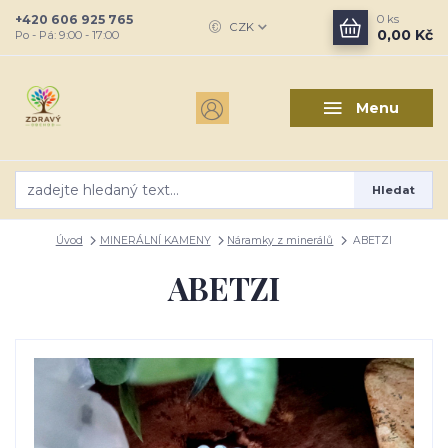
+420 606 925 765
0
ks
CZK
0,00 Kč
Po - Pá: 9:00 - 17:00
Menu
Hledat
Úvod
MINERÁLNÍ KAMENY
Náramky z minerálů
ABETZI
ABETZI