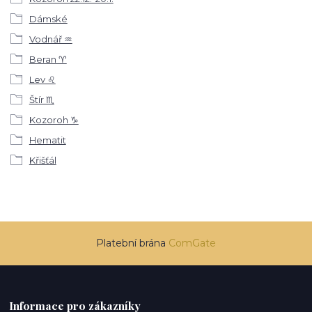
Dámské
Vodnář ♒
Beran ♈
Lev ♌
Štír ♏
Kozoroh ♑
Hematit
Křišťál
Platební brána
ComGate
Informace pro zákazníky