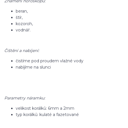
Znamení horoskopu:
beran,
štír,
kozoroh,
vodnář.
Čištění a nabíjení:
čistíme pod proudem vlažné vody
nabíjíme na slunci
Parametry náramku:
velikost korálků: 6mm a 2mm
typ korálků: kulaté a fazetované