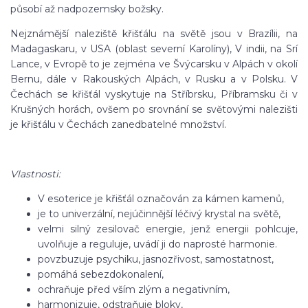
působí až nadpozemsky božsky.
Nejznámější naleziště křišťálu na světě jsou v Brazílii, na
Madagaskaru, v USA (oblast severní Karolíny), V indii, na Srí
Lance, v Evropě to je zejména ve Švýcarsku v Alpách v okolí
Bernu, dále v Rakouských Alpách, v Rusku a v Polsku. V
Čechách se křišťál vyskytuje na Stříbrsku, Příbramsku či v
Krušných horách, ovšem po srovnání se světovými nalezišti
je křišťálu v Čechách zanedbatelné množství.
Vlastnosti:
V esoterice je křišťál označován za kámen kamenů,
je to univerzální, nejúčinnější léčivý krystal na světě,
velmi silný zesilovač energie, jenž energii pohlcuje,
uvolňuje a reguluje, uvádí ji do naprosté harmonie.
povzbuzuje psychiku, jasnozřivost, samostatnost,
pomáhá sebezdokonalení,
ochraňuje před vším zlým a negativním,
harmonizuje, odstraňuje bloky,