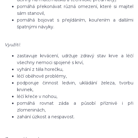
pomáhá překonávat různá omezení, které si majitel
sám stanovil,
pomáhá bojovat s přejídáním, kouřením a dalšími
špatnými návyky.
Využití:
zastavuje krvácení, udržuje zdravý stav krve a léčí
všechny nemoci spojené s krví,
vyhání z těla horečku,
léčí oběhové problémy,
podporuje činnost ledvin, ukládání železa, tvorbu
krvinek,
léčí křeče v nohou,
pomáhá rovnat záda a působí příznivě i při
zlomeninách,
zahání úzkost a nespavost.