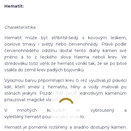
Hematit:
Charakteristika:
Hematit může být stříbřitě-šedý s kovovým leskem,
ocelově tmavý i světlý nebo červenohnědý. Právě podle
červenohnědého odstínu dostal tento drahý kámen své
jméno a to z řeckého slova Haema neboli krev. Ve
středověku totiž věřili, že hematit vznikl tak, že se po bitvě
vsákla do země krev padlých bojovníků.
Výraznou barvu připomínající krev či rez využívali již pravěcí
lidé, kteří směsí z hematitu, hlíny a vody malovali po
stěnách jeskyní. Později lidé začali jednotlivým kamenům
přisuzovat magické vlastnosti.
V mnohých kulturách se vybroušený a
vyleštěný hematit používal jako zrcadlo.
Hematit je poměrně rozšířený a snadno dostupný kámen.