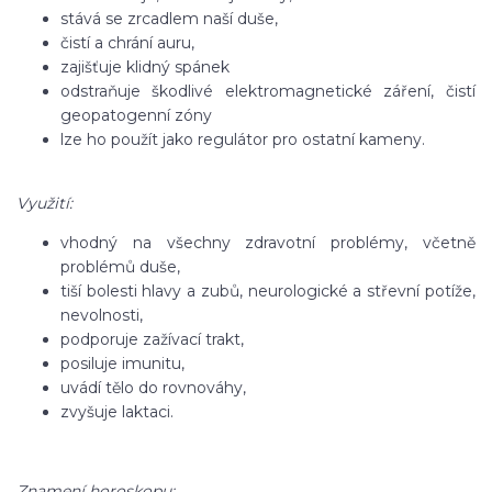
stává se zrcadlem naší duše,
čistí a chrání auru,
zajišťuje klidný spánek
odstraňuje škodlivé elektromagnetické záření, čistí
geopatogenní zóny
lze ho použít jako regulátor pro ostatní kameny.
Využití:
vhodný na všechny zdravotní problémy, včetně
problémů duše,
tiší bolesti hlavy a zubů, neurologické a střevní potíže,
nevolnosti,
podporuje zažívací trakt,
posiluje imunitu,
uvádí tělo do rovnováhy,
zvyšuje laktaci.
Znamení horoskopu: