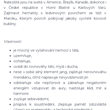
Naleziště jsou na světě v Americe, Brazílii, Kanadě, dokonce i
v České republice v Horní Blatné u Karlových Varů.
Zajímavé hematity s ledvinovým povrchem se těží v
Maroku, kterým povrch pokrývají jakoby vyvřelé kovové
bubliny.
Vlastnosti:
je mocný ve vytahování nemocí z těla,
uzemňuje,
ochraňuje,
uvádí do rovnováhy tělo, mysl i ducha,
nese v sobě silný element jang, zajišťuje nerovnováhu
meridiánu, čímž napravuje nevyváženosti jin
odstraňuje vše nepříznivé a zabraňuje negativním
energiím vstupovat do aury, nastoluje klid, mír a
harmonii
zvyšuje sebevědomí,
přispívá k soustředění, zlepšuje paměť (obzvláště
účinný na matematiku a technické předměty).