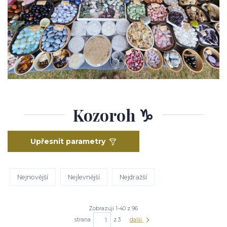
Kozoroh ♑
Upřesnit parametry
Nejnovější
Nejlevnější
Nejdražší
Zobrazuji 1-40 z 96
strana
z 3
další