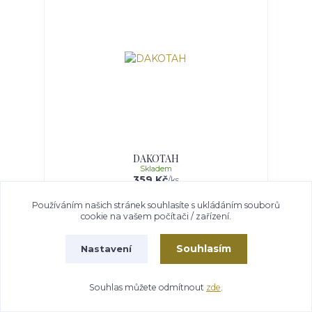
DAKOTAH
Skladem
359 Kč
/
ks
Používáním našich stránek souhlasíte s ukládáním souborů
Přidat do košíku
cookie na vašem počítači / zařízení.
Souhlasím
Nastavení
Souhlas můžete odmítnout
zde
.