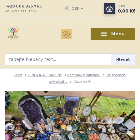
+420 606 925 765
0
ks
CZK
0,00 Kč
Po - Pá: 9:00 - 17:00
Menu
Hledat
Úvod
MINERÁLNÍ KAMENY
Náramky z minerálů
Dle znamení
zvěrokruhu
Kozoroh ♑