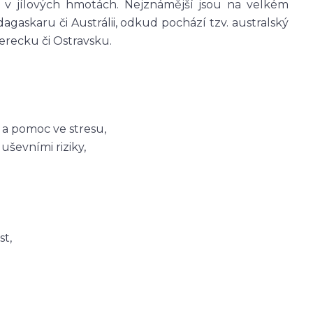
a v jílových hmotách. Nejznámější jsou na velkém
agaskaru či Austrálii, odkud pochází tzv. australský
berecku či Ostravsku.
u a pomoc ve stresu,
ševními riziky,
st,