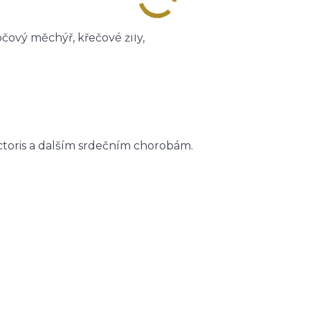
očový měchýř, křečové žíly,
ectoris a dalším srdečním chorobám.