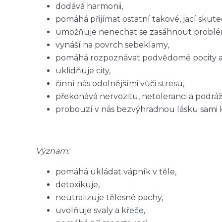
dodává harmonii,
pomáhá přijímat ostatní takové, jací skute
umožňuje nenechat se zasáhnout problém
vynáší na povrch sebeklamy,
pomáhá rozpoznávat podvědomé pocity a
uklidňuje city,
činní nás odolnějšími vůči stresu,
překonává nervozitu, netoleranci a podrá
probouzí v nás bezvýhradnou lásku sami k
Význam:
pomáhá ukládat vápník v těle,
detoxikuje,
neutralizuje tělesné pachy,
uvolňuje svaly a křeče,