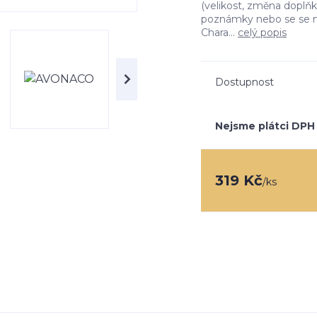
(velikost, změna doplňk
poznámky nebo se se m
Chara...
celý popis
Dostupnost
Nejsme plátci DPH
319 Kč
/
ks