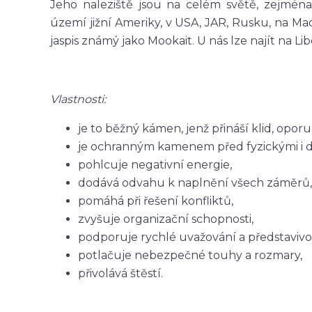
Jeho naleziště jsou na celém světě, zejmén
území jižní Ameriky, v USA, JAR, Rusku, na Mad
jaspis známý jako Mookait. U nás lze najít na Li
Vlastnosti:
je to běžný kámen, jenž přináší klid, opor
je ochranným kamenem před fyzickými i du
pohlcuje negativní energie,
dodává odvahu k naplnění všech záměrů,
pomáhá při řešení konfliktů,
zvyšuje organizační schopnosti,
podporuje rychlé uvažování a představivo
potlačuje nebezpečné touhy a rozmary,
přivolává štěstí.