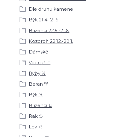
Dle druhu kamene
Býk 21.4.-21.5.
Blíženci 22.5.-21.6.
Kozoroh 22.12.-20.1.
Dámské
Vodnář ♒
Ryby ♓
Beran ♈
Býk ♉
Blíženci ♊
Rak ♋
Lev ♌