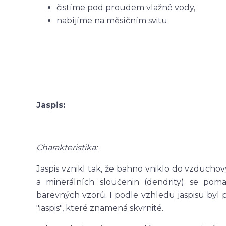
čistíme pod proudem vlažné vody,
nabíjíme na měsíčním svitu.
Jaspis:
Charakteristika:
Jaspis vznikl tak, že bahno vniklo do vzduchov
a minerálních sloučenin (dendrity) se po
barevných vzorů. I podle vzhledu jaspisu byl
"iaspis", které znamená skvrnité
.