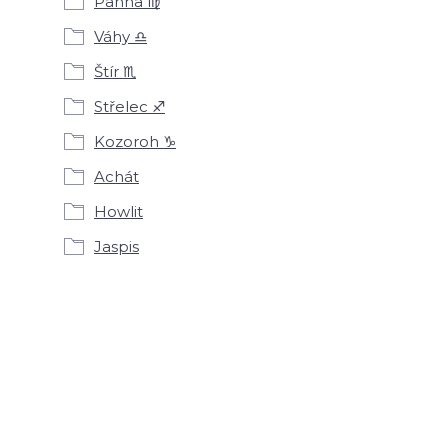
Panna ♍
Váhy ♎
Štír ♏
Střelec ♐
Kozoroh ♑
Achát
Howlit
Jaspis