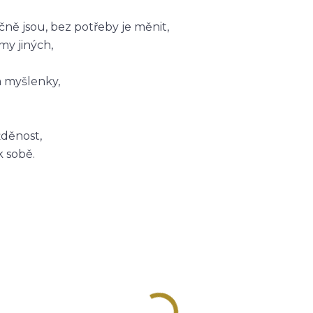
čně jsou, bez potřeby je měnit,
y jiných,
 myšlenky,
žděnost,
 sobě.