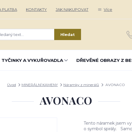
 PLATBA
KONTAKTY
JAK NAKUPOVAT
Více
Hledat
 TYČINKY A VYKUŘOVADLA
DŘEVĚNÉ OBRAZY Z BE
Úvod
MINERÁLNÍ KAMENY
Náramky z minerálů
AVONACO
AVONACO
Tento náramek jsem vytv
o symbol spirály. Samo