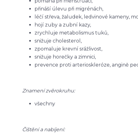
pomáhá při menstruaci,
přináší úlevu při migrénách,
léčí střeva, žaludek, ledvinové kameny, m
hojí zuby a zubní kazy,
zrychluje metabolismus tuků,
snižuje cholesterol,
zpomaluje krevní srážlivost,
snižuje horečky a zimnici,
prevence proti arterioskleróze, angině p
Znamení zvěrokruhu:
všechny
Čištění a nabíjení: