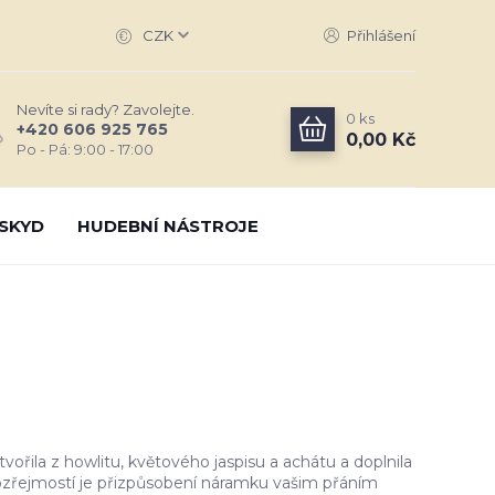
CZK
Přihlášení
Nevíte si rady? Zavolejte.
0
ks
+420 606 925 765
0,00 Kč
Po - Pá: 9:00 - 17:00
SKYD
HUDEBNÍ NÁSTROJE
ořila z howlitu, květového jaspisu a achátu a doplnila
zřejmostí je přizpůsobení náramku vašim přáním