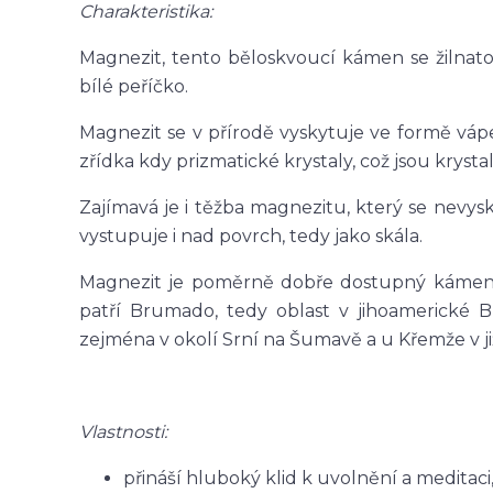
Charakteristika:
Magnezit, tento běloskvoucí kámen se žilnato
bílé peříčko.
Magnezit se v přírodě vyskytuje ve formě váp
zřídka kdy prizmatické krystaly, což jsou kryst
Zajímavá je i těžba magnezitu, který se ne
vystupuje i nad povrch, tedy jako skála.
Magnezit je poměrně dobře dostupný kámen, 
patří Brumado, tedy oblast v jihoamerické Br
zejména v okolí Srní na Šumavě a u Křemže v j
Vlastnosti:
přináší hluboký klid k uvolnění a meditaci