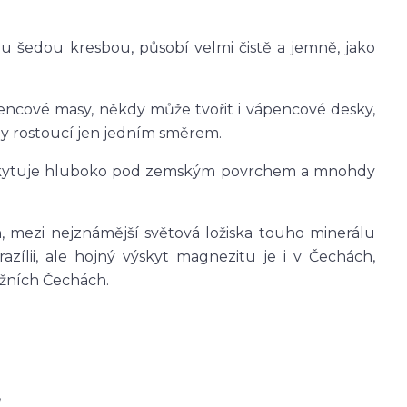
u šedou kresbou, působí velmi čistě a jemně, jako
encové masy, někdy může tvořit i vápencové desky,
aly rostoucí jen jedním směrem.
vyskytuje hluboko pod zemským povrchem a mnohdy
mezi nejznámější světová ložiska touho minerálu
azílii, ale hojný výskyt magnezitu je i v Čechách,
ižních Čechách.
,