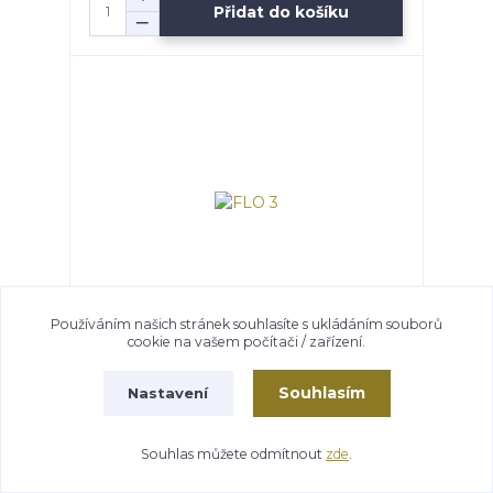
Přidat do košíku
Používáním našich stránek souhlasíte s ukládáním souborů
cookie na vašem počítači / zařízení.
FLO 3
Skladem
389 Kč
Souhlasím
Nastavení
/
ks
Přidat do košíku
Souhlas můžete odmítnout
zde
.