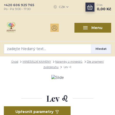
+420 606 925 765
0
ks
CZK
0,00 Kč
Po - Pá: 9:00 - 17:00
Menu
Hledat
Úvod
MINERÁLNÍ KAMENY
Náramky z minerálů
Dle znamení
zvěrokruhu
Lev ♌
Lev ♌
Upřesnit parametry