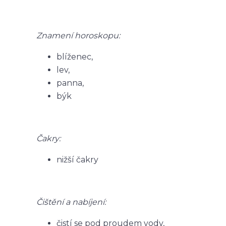
Znamení horoskopu:
blíženec,
lev,
panna,
býk
Čakry:
nižší čakry
Čištění a nabíjení:
čistí se pod proudem vody,