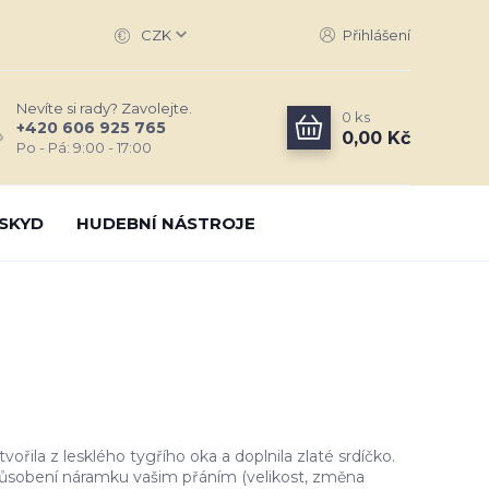
CZK
Přihlášení
Nevíte si rady? Zavolejte.
0
ks
+420 606 925 765
0,00 Kč
Po - Pá: 9:00 - 17:00
SKYD
HUDEBNÍ NÁSTROJE
ořila z lesklého tygřího oka a doplnila zlaté srdíčko.
ůsobení náramku vašim přáním (velikost, změna