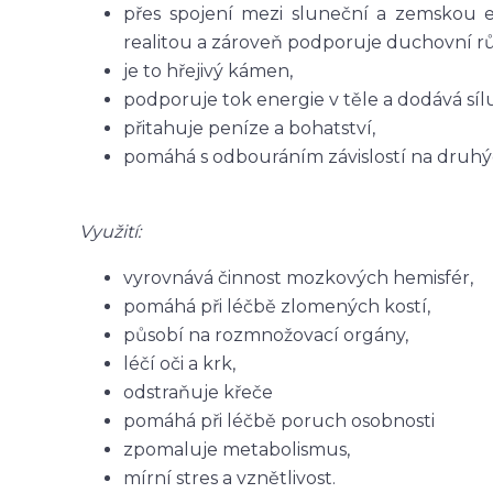
přes spojení mezi sluneční a zemskou ene
realitou a zároveň podporuje duchovní rů
je to hřejivý kámen,
podporuje tok energie v těle a dodává sílu
přitahuje peníze a bohatství,
pomáhá s odbouráním závislostí na druhýc
Využití:
vyrovnává činnost mozkových hemisfér,
pomáhá při léčbě zlomených kostí,
působí na rozmnožovací orgány,
léčí oči a krk,
odstraňuje křeče
pomáhá při léčbě poruch osobnosti
zpomaluje metabolismus,
mírní stres a vznětlivost.