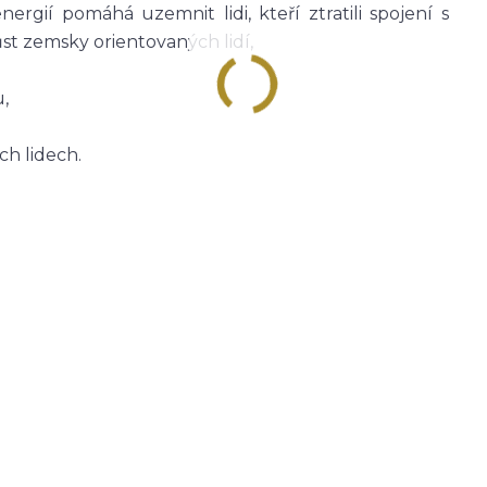
rgií pomáhá uzemnit lidi, kteří ztratili spojení s
st zemsky orientovaných lidí,
,
h lidech.