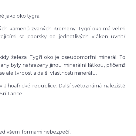
é jako oko tygra.
ahých kamenů zvaných Křemeny. Tygří oko má velmi
ejícími se paprsky od jednotlivých vláken uvnitř
idy železa. Tygří oko je pseudomorfní minerál. To
any byly nahrazeny jinou minerální látkou, přičemž
ale tvrdost a další vlastnosti minerálu.
v Jihoafrické republice. Další světoznámá naleziště
 Srí Lance.
před všemi formami nebezpečí,