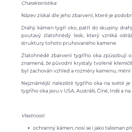
Charakteristika:
Název získal dle jeho zbarvení, které je podobn
Drahý kámen tygří oko, patří do skupiny dr
poutavý zlatohnědý lesk, který vzniká odráž
struktury tohoto pruhovaného kamene.
Zlatohnědé zbarvení tygřího oka způsobují ox
znamená, že původní krystaly tvořené křemičit
byl zachován vzhled a rozměry kamenu, mění se 
Nejznámější naleziště tygřího oka na světě je 
tygřího oka jsou v USA, Austrálii, Číně, Indii a na
Vlastnosti:
ochranný kámen, nosí se i jako talisman 