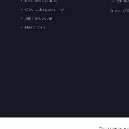
Doprava a platba
Na Rybníčk
Obchodní podmínky
Krmelín 73
Jak nakupovat
Náš příběh