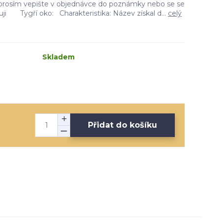
i prosím vepište v objednávce do poznámky nebo se se
uji Tygří oko: Charakteristika: Název získal d...
celý
Skladem
Přidat do košíku