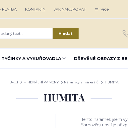
 PLATBA
KONTAKTY
JAK NAKUPOVAT
Více
Hledat
 TYČINKY A VYKUŘOVADLA
DŘEVĚNÉ OBRAZY Z BE
Úvod
MINERÁLNÍ KAMENY
Náramky z minerálů
HUMITA
HUMITA
Tento náramek jsem vytv
Samozřejmostí je přizp