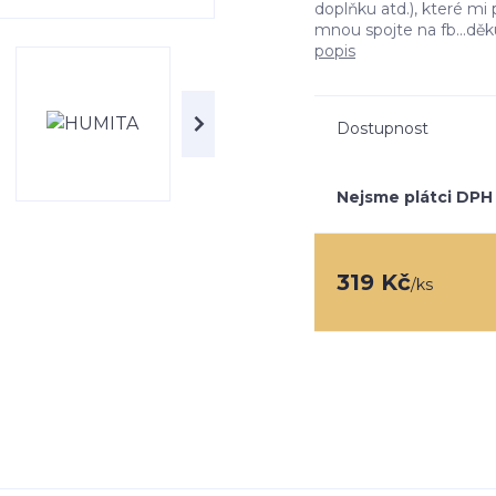
doplňku atd.), které m
mnou spojte na fb...děk
popis
Dostupnost
Nejsme plátci DPH
319 Kč
/
ks