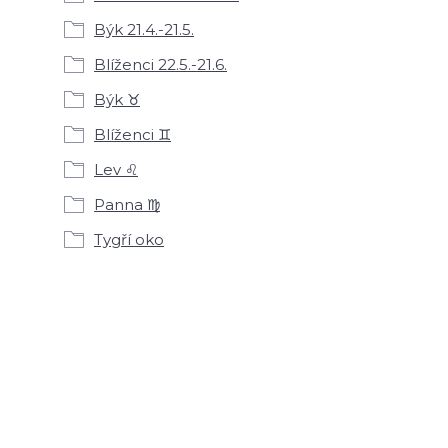
Býk 21.4.-21.5.
Blíženci 22.5.-21.6.
Býk ♉
Blíženci ♊
Lev ♌
Panna ♍
Tygří oko