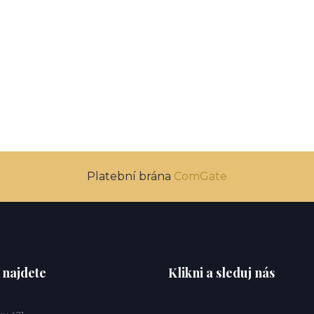
Platební brána
ComGate
 najdete
Klikni a sleduj nás