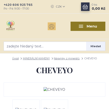
+420 606 925 765
0
ks
CZK
0,00 Kč
Po - Pá: 9:00 - 17:00
Menu
Hledat
Úvod
MINERÁLNÍ KAMENY
Náramky z minerálů
CHEVEYO
CHEVEYO