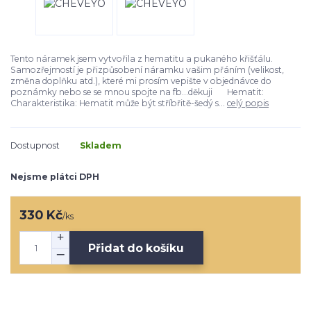
Tento náramek jsem vytvořila z hematitu a pukaného křišťálu.
Samozřejmostí je přizpůsobení náramku vašim přáním (velikost,
změna doplňku atd.), které mi prosím vepište v objednávce do
poznámky nebo se se mnou spojte na fb...děkuji Hematit:
Charakteristika: Hematit může být stříbřitě-šedý s...
celý popis
Dostupnost
Skladem
Nejsme plátci DPH
330 Kč
/
ks
Přidat do košíku