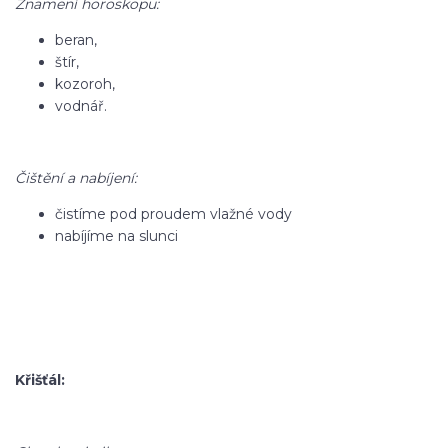
Znamení horoskopu:
beran,
štír,
kozoroh,
vodnář.
Čištění a nabíjení:
čistíme pod proudem vlažné vody
nabíjíme na slunci
Křišťál: