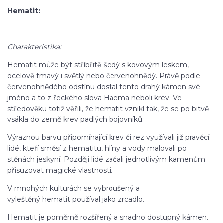
Hematit:
Charakteristika:
Hematit může být stříbřitě-šedý s kovovým leskem,
ocelově tmavý i světlý nebo červenohnědý. Právě podle
červenohnědého odstínu dostal tento drahý kámen své
jméno a to z řeckého slova Haema neboli krev. Ve
středověku totiž věřili, že hematit vznikl tak, že se po bitvě
vsákla do země krev padlých bojovníků.
Výraznou barvu připomínající krev či rez využívali již pravěcí
lidé, kteří směsí z hematitu, hlíny a vody malovali po
stěnách jeskyní. Později lidé začali jednotlivým kamenům
přisuzovat magické vlastnosti.
V mnohých kulturách se vybroušený a
vyleštěný hematit používal jako zrcadlo.
Hematit je poměrně rozšířený a snadno dostupný kámen.