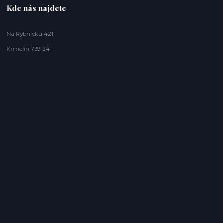
Kde nás najdete
Na Rybníčku 421
Krmelín 739 24