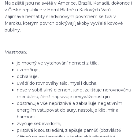
Naleziště jsou na světě v Americe, Brazílii, Kanadě, dokonce i
v České republice v Horní Blatné u Karlových Varů.
Zajímavé hematity s ledvinovým povrchem se těží v
Maroku, kterým povrch pokrývají jakoby vyvřelé kovové
bubliny.
Vlastnosti:
je mocný ve vytahování nemocí z těla,
uzemňuje,
ochraňuje,
uvádí do rovnováhy tělo, mysl i ducha,
nese v sobě silný element jang, zajišťuje nerovnováhu
meridiánu, čímž napravuje nevyváženosti jin
odstraňuje vše nepříznivé a zabraňuje negativním
energiím vstupovat do aury, nastoluje klid, mír a
harmonii
zvyšuje sebevědomí,
přispívá k soustředění, zlepšuje paměť (obzvláště