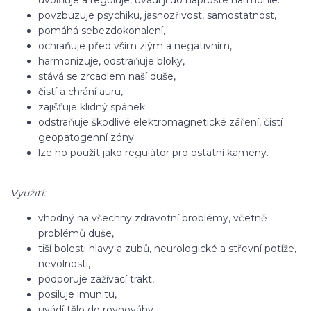
uvolňuje a reguluje, uvádí ji do naprosté harmonie.
povzbuzuje psychiku, jasnozřivost, samostatnost,
pomáhá sebezdokonalení,
ochraňuje před vším zlým a negativním,
harmonizuje, odstraňuje bloky,
stává se zrcadlem naší duše,
čistí a chrání auru,
zajišťuje klidný spánek
odstraňuje škodlivé elektromagnetické záření, čistí
geopatogenní zóny
lze ho použít jako regulátor pro ostatní kameny.
Využití:
vhodný na všechny zdravotní problémy, včetně
problémů duše,
tiší bolesti hlavy a zubů, neurologické a střevní potíže,
nevolnosti,
podporuje zažívací trakt,
posiluje imunitu,
uvádí tělo do rovnováhy,