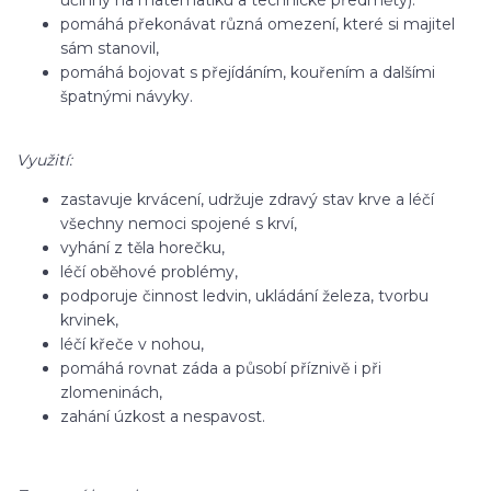
účinný na matematiku a technické předměty).
pomáhá překonávat různá omezení, které si majitel
sám stanovil,
pomáhá bojovat s přejídáním, kouřením a dalšími
špatnými návyky.
Využití:
zastavuje krvácení, udržuje zdravý stav krve a léčí
všechny nemoci spojené s krví,
vyhání z těla horečku,
léčí oběhové problémy,
podporuje činnost ledvin, ukládání železa, tvorbu
krvinek,
léčí křeče v nohou,
pomáhá rovnat záda a působí příznivě i při
zlomeninách,
zahání úzkost a nespavost.