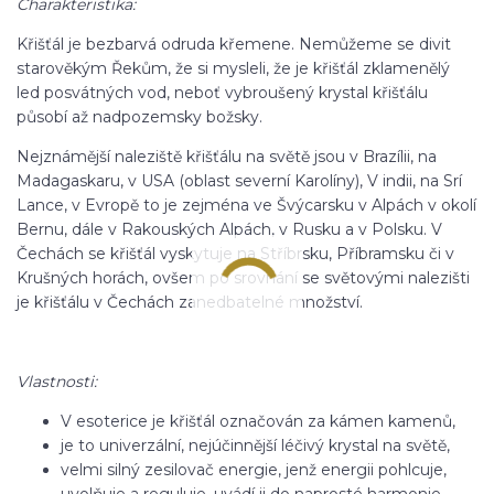
Charakteristika:
Křišťál je bezbarvá odruda křemene. Nemůžeme se divit
starověkým Řekům, že si mysleli, že je křišťál zklamenělý
led posvátných vod, neboť vybroušený krystal křišťálu
působí až nadpozemsky božsky.
Nejznámější naleziště křišťálu na světě jsou v Brazílii, na
Madagaskaru, v USA (oblast severní Karolíny), V indii, na Srí
Lance, v Evropě to je zejména ve Švýcarsku v Alpách v okolí
Bernu, dále v Rakouských Alpách, v Rusku a v Polsku. V
Čechách se křišťál vyskytuje na Stříbrsku, Příbramsku či v
Krušných horách, ovšem po srovnání se světovými nalezišti
je křišťálu v Čechách zanedbatelné množství.
Vlastnosti:
V esoterice je křišťál označován za kámen kamenů,
je to univerzální, nejúčinnější léčivý krystal na světě,
velmi silný zesilovač energie, jenž energii pohlcuje,