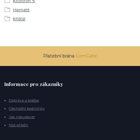
Kozoroh ♑
Hematit
Křišťál
Platební brána
ComGate
Informace pro zákazníky
Doprava a platba
Obchodní podmínky
Jak nakupovat
Náš příběh