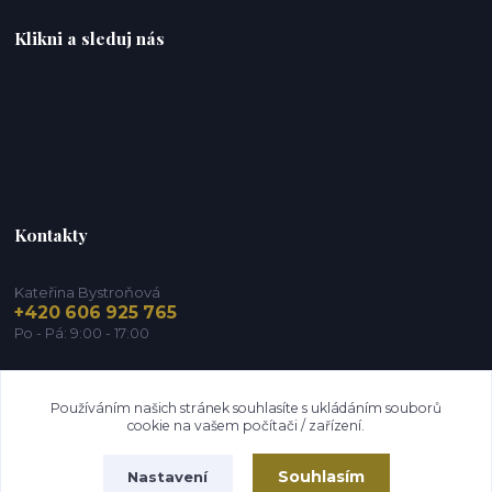
Klikni a sleduj nás
Kontakty
Kateřina Bystroňová
+420 606 925 765
Po - Pá: 9:00 - 17:00
info@zdravy-obchod.cz
Používáním našich stránek souhlasíte s ukládáním souborů
cookie na vašem počítači / zařízení.
Souhlasím
Nastavení