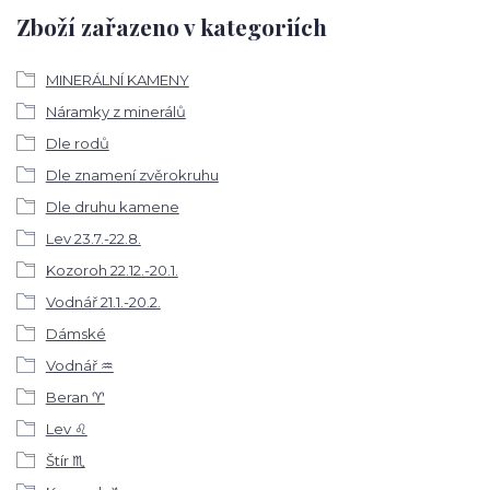
Zboží zařazeno v kategoriích
MINERÁLNÍ KAMENY
Náramky z minerálů
Dle rodů
Dle znamení zvěrokruhu
Dle druhu kamene
Lev 23.7.-22.8.
Kozoroh 22.12.-20.1.
Vodnář 21.1.-20.2.
Dámské
Vodnář ♒
Beran ♈
Lev ♌
Štír ♏