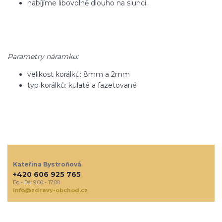
nabíjíme libovolně dlouho na slunci.
Parametry náramku:
velikost korálků: 8mm a 2mm
typ korálků: kulaté a fazetované
Kateřina Bystroňová
+420 606 925 765
Po - Pá: 9:00 - 17:00
info@zdravy-obchod.cz