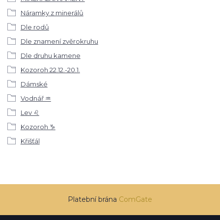
Náramky z minerálů
Dle rodů
Dle znamení zvěrokruhu
Dle druhu kamene
Kozoroh 22.12.-20.1.
Dámské
Vodnář ♒
Lev ♌
Kozoroh ♑
Křišťál
Platební brána
ComGate