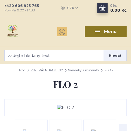
+420 606 925 765
0
ks
CZK
0,00 Kč
Po - Pá: 9:00 - 17:00
Menu
Hledat
Úvod
MINERÁLNÍ KAMENY
Náramky z minerálů
FLO 2
FLO 2