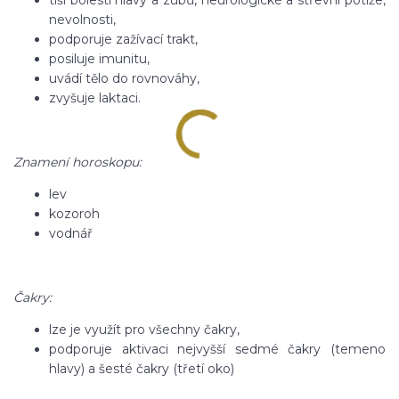
tiší bolesti hlavy a zubů, neurologické a střevní potíže,
nevolnosti,
podporuje zažívací trakt,
posiluje imunitu,
uvádí tělo do rovnováhy,
zvyšuje laktaci.
Znamení horoskopu:
lev
kozoroh
vodnář
Čakry:
lze je využít pro všechny čakry,
podporuje aktivaci nejvyšší sedmé čakry (temeno
hlavy) a šesté čakry (třetí oko)