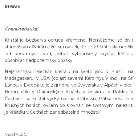
Křišťál:
Charakteristika:
Křišťál je bezbarvá odruda křemene. Nemůžeme se divit
starověkým Řekům, že si mysleli, že je křišťál zklamenělý
led posvátných vod, neboť vybroušený krystal křišťálu
působí až nadpozemsky božsky.
Nejznámější naleziště křišťálu na světě jsou v Brazílii, na
Madagaskaru, v USA (oblast severní Karolíny), V indii, na Srí
Lance, v Evropě to je zejména ve Švýcarsku v Alpách v okolí
Bernu, dále v Rakouských Alpách, v Rusku a v Polsku. V
Čechách se křišťál vyskytuje na Stříbrsku, Příbramsku či v
Krušných horách, ovšem po srovnání se světovými nalezišti
je křišťálu v Čechách zanedbatelné množství.
Vlastnosti: