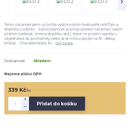
Tento náramek jsem vytvořila vystínováním květového křišŤálu a
doplnila o srdíčko. Samozřejmostí je přizpůsobení náramku vašim
přáním (velikost, změna doplňku atd.), které mi prosím vepište v
objednávce do poznámky nebo se se mnou spojte na fb...děkuji
Křišťál: Charakteristika: Kř...
celý popis
Dostupnost
Skladem
Nejsme plátci DPH
339 Kč
/
ks
Přidat do košíku