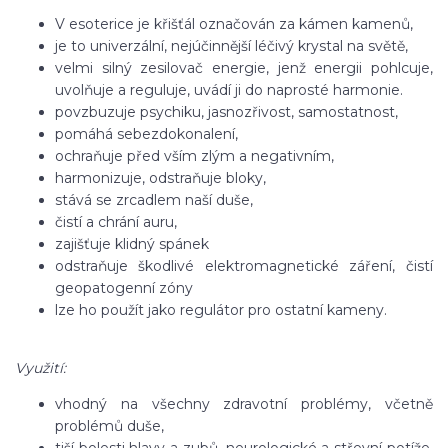
V esoterice je křišťál označován za kámen kamenů,
je to univerzální, nejúčinnější léčivý krystal na světě,
velmi silný zesilovač energie, jenž energii pohlcuje,
uvolňuje a reguluje, uvádí ji do naprosté harmonie.
povzbuzuje psychiku, jasnozřivost, samostatnost,
pomáhá sebezdokonalení,
ochraňuje před vším zlým a negativním,
harmonizuje, odstraňuje bloky,
stává se zrcadlem naší duše,
čistí a chrání auru,
zajišťuje klidný spánek
odstraňuje škodlivé elektromagnetické záření, čistí
geopatogenní zóny
lze ho použít jako regulátor pro ostatní kameny.
Využití:
vhodný na všechny zdravotní problémy, včetně
problémů duše,