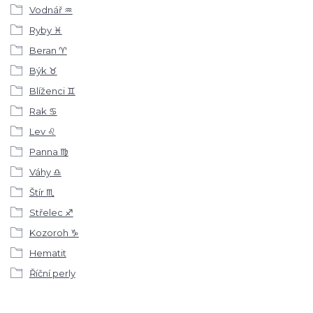
Vodnář ♒
Ryby ♓
Beran ♈
Býk ♉
Blíženci ♊
Rak ♋
Lev ♌
Panna ♍
Váhy ♎
Štír ♏
Střelec ♐
Kozoroh ♑
Hematit
Říční perly