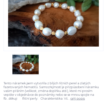
Tento náramek jsem vytvořila z bílých říčních perel a zlatých
fazetovaných hematitů. Samozřejmostí je přizpůsobení náramku
vašim přáním (velikost, změna doplňku atd.), které mi prosím
vepište v objednávce do poznámky nebo se se mnou spojte na
fb...děkuji Říční perly: Charakteristika: Vš...
celý popis