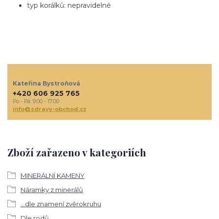
typ korálků: nepravidelné
Kateřina Bystroňová
+420 606 925 765
Po - Pá: 9:00 - 17:00
info@zdravy-obchod.cz
Zboží zařazeno v kategoriích
MINERÁLNÍ KAMENY
Náramky z minerálů
...dle znamení zvěrokruhu
Dle rodů