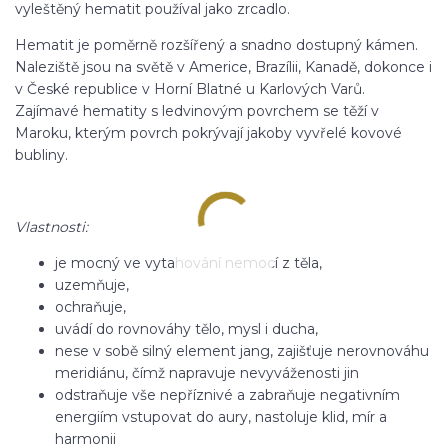
vyleštěný hematit používal jako zrcadlo.
Hematit je poměrně rozšířený a snadno dostupný kámen.
Naleziště jsou na světě v Americe, Brazílii, Kanadě, dokonce i
v České republice v Horní Blatné u Karlových Varů.
Zajímavé hematity s ledvinovým povrchem se těží v
Maroku, kterým povrch pokrývají jakoby vyvřelé kovové
bubliny.
Vlastnosti:
je mocný ve vytahování nemocí z těla,
uzemňuje,
ochraňuje,
uvádí do rovnováhy tělo, mysl i ducha,
nese v sobě silný element jang, zajišťuje nerovnováhu
meridiánu, čímž napravuje nevyváženosti jin
odstraňuje vše nepříznivé a zabraňuje negativním
energiím vstupovat do aury, nastoluje klid, mír a
harmonii