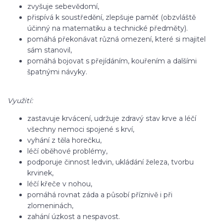
zvyšuje sebevědomí,
přispívá k soustředění, zlepšuje paměť (obzvláště
účinný na matematiku a technické předměty).
pomáhá překonávat různá omezení, které si majitel
sám stanovil,
pomáhá bojovat s přejídáním, kouřením a dalšími
špatnými návyky.
Využití:
zastavuje krvácení, udržuje zdravý stav krve a léčí
všechny nemoci spojené s krví,
vyhání z těla horečku,
léčí oběhové problémy,
podporuje činnost ledvin, ukládání železa, tvorbu
krvinek,
léčí křeče v nohou,
pomáhá rovnat záda a působí příznivě i při
zlomeninách,
zahání úzkost a nespavost.