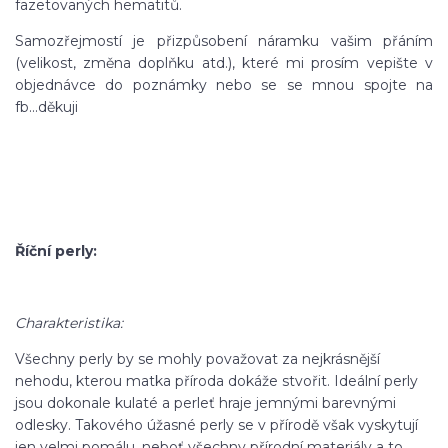
fazetovaných hematitů.
Samozřejmostí je přizpůsobení náramku vašim přáním
(velikost, změna doplňku atd.), které mi prosím vepište v
objednávce do poznámky nebo se se mnou spojte na
fb...děkuji
Říční perly:
Charakteristika:
Všechny perly by se mohly považovat za nejkrásnější
nehodu, kterou matka příroda dokáže stvořit. Ideální perly
jsou dokonale kulaté a perleť hraje jemnými barevnými
odlesky. Takového úžasné perly se v přírodě však vyskytují
jen velmi pomálu, neboť všechny přírodní materiály a to