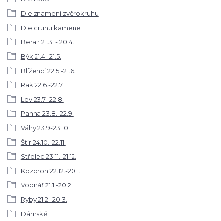
Dle znamení zvěrokruhu
Dle druhu kamene
Beran 21.3. - 20.4.
Býk 21.4.-21.5.
Blíženci 22.5.-21.6.
Rak 22.6.-22.7.
Lev 23.7.-22.8.
Panna 23.8.-22.9.
Váhy 23.9-23.10.
Štír 24.10.-22.11.
Střelec 23.11.-21.12.
Kozoroh 22.12.-20.1.
Vodnář 21.1.-20.2.
Ryby 21.2.-20.3.
Dámské