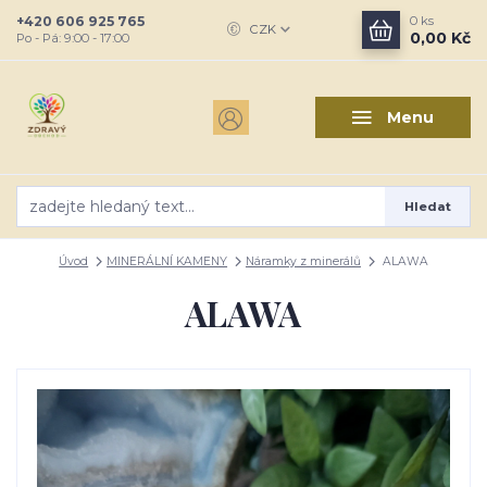
+420 606 925 765
0
ks
CZK
0,00 Kč
Po - Pá: 9:00 - 17:00
Menu
Hledat
Úvod
MINERÁLNÍ KAMENY
Náramky z minerálů
ALAWA
ALAWA