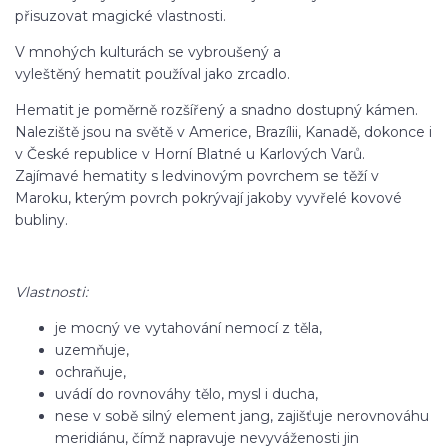
přisuzovat magické vlastnosti.
V mnohých kulturách se vybroušený a
vyleštěný hematit používal jako zrcadlo.
Hematit je poměrně rozšířený a snadno dostupný kámen.
Naleziště jsou na světě v Americe, Brazílii, Kanadě, dokonce i
v České republice v Horní Blatné u Karlových Varů.
Zajímavé hematity s ledvinovým povrchem se těží v
Maroku, kterým povrch pokrývají jakoby vyvřelé kovové
bubliny.
Vlastnosti:
je mocný ve vytahování nemocí z těla,
uzemňuje,
ochraňuje,
uvádí do rovnováhy tělo, mysl i ducha,
nese v sobě silný element jang, zajišťuje nerovnováhu
meridiánu, čímž napravuje nevyváženosti jin