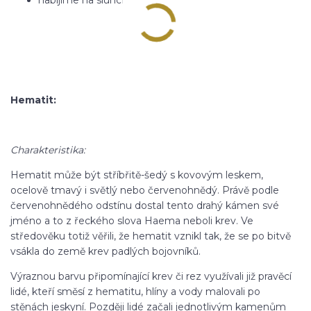
nabíjíme na slunci
Hematit:
Charakteristika:
Hematit může být stříbřitě-šedý s kovovým leskem,
ocelově tmavý i světlý nebo červenohnědý. Právě podle
červenohnědého odstínu dostal tento drahý kámen své
jméno a to z řeckého slova Haema neboli krev. Ve
středověku totiž věřili, že hematit vznikl tak, že se po bitvě
vsákla do země krev padlých bojovníků.
Výraznou barvu připomínající krev či rez využívali již pravěcí
lidé, kteří směsí z hematitu, hlíny a vody malovali po
stěnách jeskyní. Později lidé začali jednotlivým kamenům