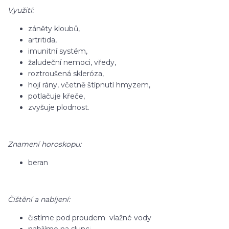
Využití:
záněty kloubů,
artritida,
imunitní systém,
žaludeční nemoci, vředy,
roztroušená skleróza,
hojí rány, včetně štípnutí hmyzem,
potlačuje křeče,
zvyšuje plodnost.
Znamení horoskopu:
beran
Čištění a nabíjení:
čistíme pod proudem vlažné vody