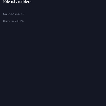
Kde nás najdete
Na Rybníčku 421
Krmelín 739 24