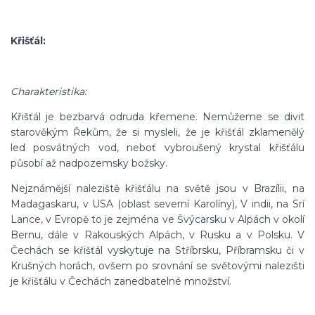
Křišťál:
Charakteristika:
Křišťál je bezbarvá odruda křemene. Nemůžeme se divit
starověkým Řekům, že si mysleli, že je křišťál zklamenělý
led posvátných vod, neboť vybroušený krystal křišťálu
působí až nadpozemsky božsky.
Nejznámější naleziště křišťálu na světě jsou v Brazílii, na
Madagaskaru, v USA (oblast severní Karolíny), V indii, na Srí
Lance, v Evropě to je zejména ve Švýcarsku v Alpách v okolí
Bernu, dále v Rakouských Alpách, v Rusku a v Polsku. V
Čechách se křišťál vyskytuje na Stříbrsku, Příbramsku či v
Krušných horách, ovšem po srovnání se světovými nalezišti
je křišťálu v Čechách zanedbatelné množství.