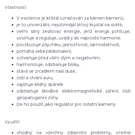
Vlastnosti:
V esoterice je křišťál označován za kámen kamenů,
je to univerzální, nejúčinnější léčivý krystal na světě,
velmi silný zesilovač energie, jenž energii pohlcuje,
uvolňuje a reguluje, uvádí ji do naprosté harmonie.
povzbuzuje psychiku, jasnozřivost, samostatnost,
pomáhá sebezdokonalení,
ochraňuje před vším zlým a negativním,
harmonizuje, odstraňuje bloky,
stává se zrcadlem naší duše,
čistí a chrání auru,
zajišťuje klidný spánek
odstraňuje škodlivé elektromagnetické záření, čistí
geopatogenní zóny
lze ho použít jako regulátor pro ostatní kameny.
Využití:
vhodný na všechny zdravotní problémy, včetně