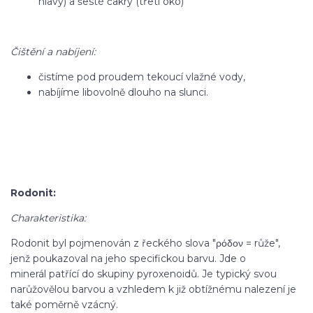
hlavy) a šesté čakry (třetí oko)
Čištění a nabíjení:
čistíme pod proudem tekoucí vlažné vody,
nabíjíme libovolně dlouho na slunci.
Rodonit:
Charakteristika:
Rodonit byl pojmenován z řeckého slova "ρόδον = růže",
jenž poukazoval na jeho specifickou barvu. Jde o
minerál patřící do skupiny pyroxenoidů. Je typický svou
narůžovělou barvou a vzhledem k již obtížnému nalezení je
také poměrně vzácný.