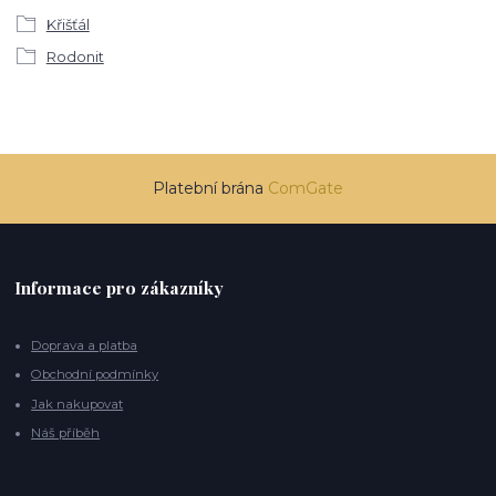
Křišťál
Rodonit
Platební brána
ComGate
Informace pro zákazníky
Doprava a platba
Obchodní podmínky
Jak nakupovat
Náš příběh