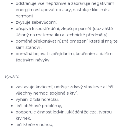
odstraňuje vše nepříznivé a zabraňuje negativním
energiím vstupovat do aury, nastoluje klid, mír a
harmonii
zvyšuje sebevědomí,
přispívá k soustředění, zlepšuje paměť (obzvláště
účinný na matematiku a technické předměty).
pomáhá překonávat různá omezení, které si majitel
sám stanovil,
pomáhá bojovat s přejídáním, kouřením a dalšími
špatnými návyky.
Využití:
zastavuje krvácení, udržuje zdravý stav krve a léčí
všechny nemoci spojené s krví,
vyhání z těla horečku,
léčí oběhové problémy,
podporuje činnost ledvin, ukládání železa, tvorbu
krvinek,
léčí křeče v nohou,