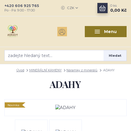
+420 606 925 765
0
ks
CZK
0,00 Kč
Po - Pá: 9:00 - 17:00
Menu
Hledat
Úvod
MINERÁLNÍ KAMENY
Náramky z minerálů
ADAHY
ADAHY
Novinka