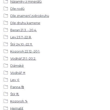
Náramky z minerálů
Dle rodů
Dle znamení zvěrokruhu
Dle druhu kamene
Beran 21.3. - 20.4.
Lev 23.7.-22.8.
Štír 24.10.-22.11.
Kozoroh 22.12.-20.1.
Vodnář 21.1.-20.2.
Dámské
Vodnář ♒
Lev ♌
Panna ♍
Štír ♏
Kozoroh ♑
Hematit