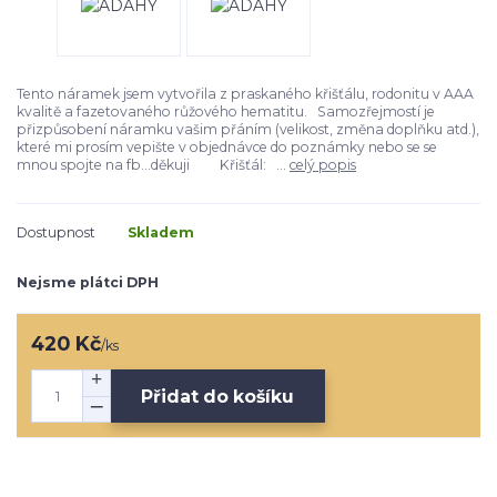
Tento náramek jsem vytvořila z praskaného křišťálu, rodonitu v AAA
kvalitě a fazetovaného růžového hematitu. Samozřejmostí je
přizpůsobení náramku vašim přáním (velikost, změna doplňku atd.),
které mi prosím vepište v objednávce do poznámky nebo se se
mnou spojte na fb...děkuji Křišťál: ...
celý popis
Dostupnost
Skladem
Nejsme plátci DPH
420 Kč
/
ks
Přidat do košíku