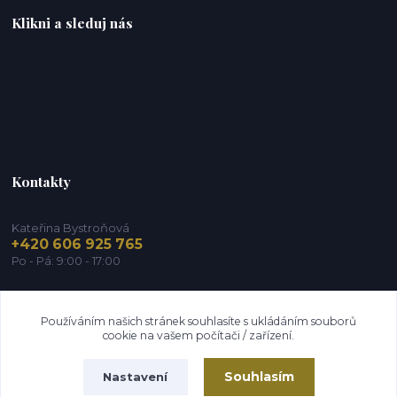
Klikni a sleduj nás
Kontakty
Kateřina Bystroňová
+420 606 925 765
Po - Pá: 9:00 - 17:00
info@zdravy-obchod.cz
Používáním našich stránek souhlasíte s ukládáním souborů
cookie na vašem počítači / zařízení.
Souhlasím
Nastavení