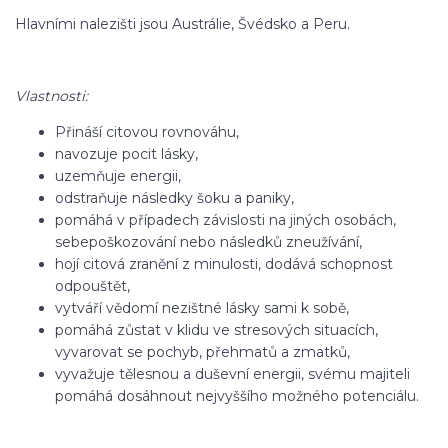
Hlavními nalezišti jsou Austrálie, Švédsko a Peru.
Vlastnosti:
Přináší citovou rovnováhu,
navozuje pocit lásky,
uzemňuje energii,
odstraňuje následky šoku a paniky,
pomáhá v případech závislosti na jiných osobách,
sebepoškozování nebo následků zneužívání,
hojí citová zranění z minulosti, dodává schopnost
odpouštět,
vytváří vědomí nezištné lásky sami k sobě,
pomáhá zůstat v klidu ve stresových situacích,
vyvarovat se pochyb, přehmatů a zmatků,
vyvažuje tělesnou a duševní energii, svému majiteli
pomáhá dosáhnout nejvyššího možného potenciálu.