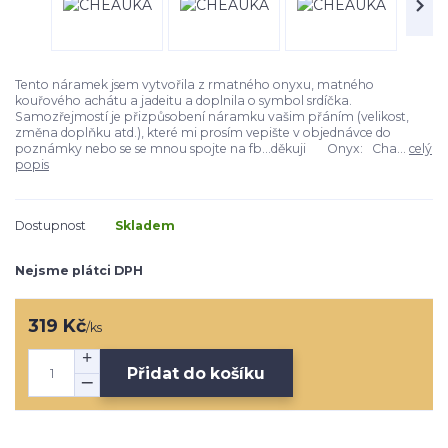
Tento náramek jsem vytvořila z rmatného onyxu, matného
kouřového achátu a jadeitu a doplnila o symbol srdíčka.
Samozřejmostí je přizpůsobení náramku vašim přáním (velikost,
změna doplňku atd.), které mi prosím vepište v objednávce do
poznámky nebo se se mnou spojte na fb...děkuji Onyx: Cha...
celý
popis
Dostupnost
Skladem
Nejsme plátci DPH
319 Kč
/
ks
Přidat do košíku