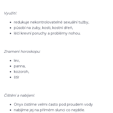
Využití:
redukuje nekontrolovatelné sexuální tužby,
působí na zuby, kosti, kostní dřeň,
léčí krevní poruchy a problémy nohou.
Znamení horoskopu:
lev,
panna,
kozoroh,
štír
Čištění a nabíjení:
Onyx čistíme velmi často pod proudem vody
nabíjíme jej na přímém slunci co nejdéle.