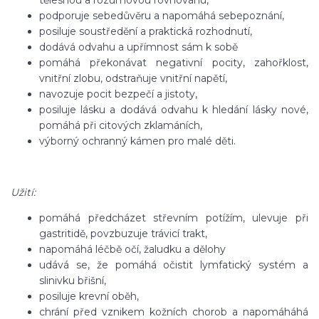
tělesnou a rozumovou rovnováhu,
podporuje sebedůvěru a napomáhá sebepoznání,
posiluje soustředění a praktická rozhodnutí,
dodává odvahu a upřímnost sám k sobě
pomáhá překonávat negativní pocity, zahořklost,
vnitřní zlobu, odstraňuje vnitřní napětí,
navozuje pocit bezpečí a jistoty,
posiluje lásku a dodává odvahu k hledání lásky nové,
pomáhá při citových zklamáních,
výborný ochranný kámen pro malé děti.
Užití:
pomáhá předcházet střevním potížím, ulevuje při
gastritidě, povzbuzuje trávicí trakt,
napomáhá léčbě očí, žaludku a dělohy
udává se, že pomáhá očistit lymfatický systém a
slinivku břišní,
posiluje krevní oběh,
chrání před vznikem kožních chorob a napomáháhá