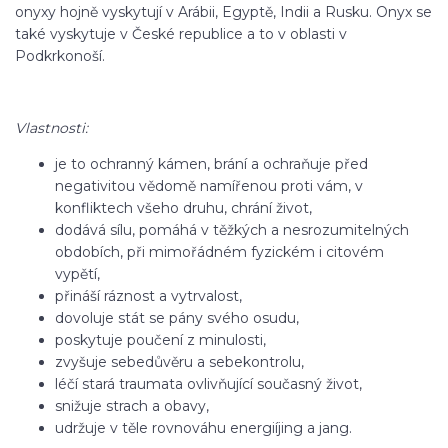
onyxy hojně vyskytují v Arábii, Egyptě, Indii a Rusku. Onyx se
také vyskytuje v České republice a to v oblasti v
Podkrkonoší.
Vlastnosti:
je to ochranný kámen, brání a ochraňuje před
negativitou vědomě namířenou proti vám, v
konfliktech všeho druhu, chrání život,
dodává sílu, pomáhá v těžkých a nesrozumitelných
obdobích, při mimořádném fyzickém i citovém
vypětí,
přináší ráznost a vytrvalost,
dovoluje stát se pány svého osudu,
poskytuje poučení z minulosti,
zvyšuje sebedůvěru a sebekontrolu,
léčí stará traumata ovlivňující současný život,
snižuje strach a obavy,
udržuje v těle rovnováhu energiíjing a jang.