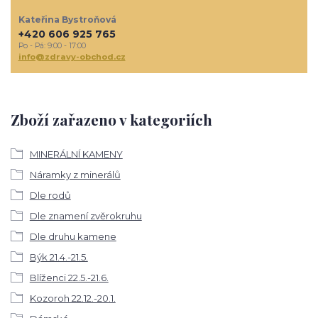
Kateřina Bystroňová
+420 606 925 765
Po - Pá: 9:00 - 17:00
info@zdravy-obchod.cz
Zboží zařazeno v kategoriích
MINERÁLNÍ KAMENY
Náramky z minerálů
Dle rodů
Dle znamení zvěrokruhu
Dle druhu kamene
Býk 21.4.-21.5.
Blíženci 22.5.-21.6.
Kozoroh 22.12.-20.1.