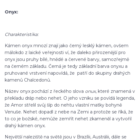
Onyx:
Charakteristika:
Kámen onyx mnozí znají jako černý lesklý kámen, ovšem
málokdo z laické veřejnosti ví, že daleko přirozenější pro
onyx jsou pruhy bílé, hnědé a červené barvy, samozřejmě
na černém základu. Černá je tedy základní barva onyxu a
pruhované vrstvení napovídá, že patří do skupiny drahých
kamenů Chalcedonů.
Název onyx pochází z řeckého slova
onux
, které znamená v
překladu dráp nebo nehet. O jeho vzniku se povídá legenda,
že Amor střelil svůj šíp do nehtu vlastní matky bohyně
Venuše. Nehet dopadl z nebe na Zemi a protože se říká, že
to co je božské, nemůže zemřít nehet zkameněl a vytvořil
drahý kámen onyx.
Největší naleziště na světě jsou v Brazílii, Austrálii, dále se