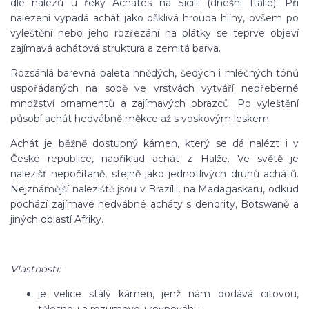
dle nálezů u řeky Achates na Sicílii (dnešní Itálie). Při
nalezení vypadá achát jako ošklivá hrouda hlíny, ovšem po
vyleštění nebo jeho rozřezání na plátky se teprve objeví
zajímavá achátová struktura a zemitá barva.
Rozsáhlá barevná paleta hnědých, šedých i mléčných tónů
uspořádaných na sobě ve vrstvách vytváří nepřeberné
množství ornamentů a zajímavých obrazců. Po vyleštění
působí achát hedvábně měkce až s voskovým leskem.
Achát je běžně dostupný kámen, který se dá nalézt i v
České republice, například achát z Halže. Ve světě je
nalezišť nepočítaně, stejně jako jednotlivých druhů achátů.
Nejznámější naleziště jsou v Brazílii, na Madagaskaru, odkud
pochází zajímavé hedvábné acháty s dendrity, Botswaně a
jiných oblastí Afriky.
Vlastnosti:
je velice stálý kámen, jenž nám dodává citovou,