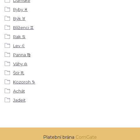
Dámské
Ryby ♓
Býk ♉
Blíženci ♊
Rak ♋
Lev ♌
Panna ♍
Váhy ♎
Štír ♏
Kozoroh ♑
Achát
Jadeit
Platební brána
ComGate