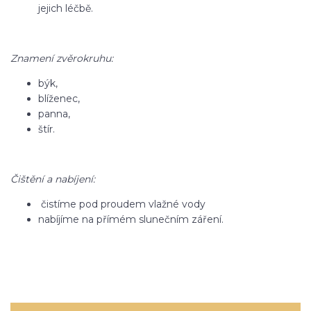
jejich léčbě.
Znamení zvěrokruhu:
býk,
blíženec,
panna,
štír.
Čištění a nabíjení:
čistíme pod proudem vlažné vody
nabíjíme na přímém slunečním záření.