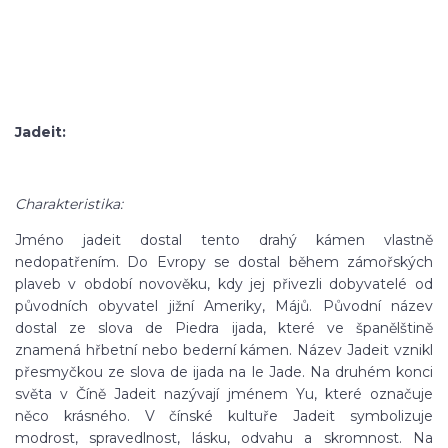
Jadeit:
Charakteristika:
Jméno jadeit dostal tento drahý kámen vlastně
nedopatřením. Do Evropy se dostal během zámořských
plaveb v období novověku, kdy jej přivezli dobyvatelé od
původních obyvatel jižní Ameriky, Májů. Původní název
dostal ze slova de Piedra ijada, které ve španělštině
znamená hřbetní nebo bederní kámen. Název Jadeit vznikl
přesmyčkou ze slova de ijada na le Jade. Na druhém konci
světa v Číně Jadeit nazývají jménem Yu, které označuje
něco krásného. V čínské kultuře Jadeit symbolizuje
modrost, spravedlnost, lásku, odvahu a skromnost. Na