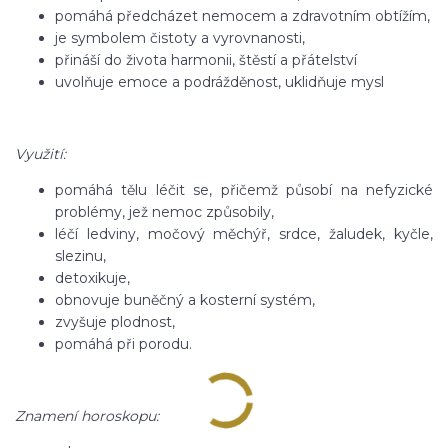
pomáhá předcházet nemocem a zdravotním obtížím,
je symbolem čistoty a vyrovnanosti,
přináší do života harmonii, štěstí a přátelství
uvolňuje emoce a podrážděnost, uklidňuje mysl
Využití:
pomáhá tělu léčit se, přičemž působí na nefyzické
problémy, jež nemoc způsobily,
léčí ledviny, močový měchýř, srdce, žaludek, kyčle,
slezinu,
detoxikuje,
obnovuje buněčný a kosterní systém,
zvyšuje plodnost,
pomáhá při porodu.
Znamení horoskopu: