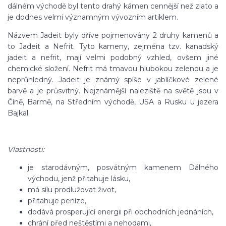
dálném východě byl tento drahý kámen cennější než zlato a
je dodnes velmi významným vývozním artiklem.
Názvem Jadeit byly dříve pojmenovány 2 druhy kamenů a
to Jadeit a Nefrit. Tyto kameny, zejména tzv. kanadský
jadeit a nefrit, mají velmi podobný vzhled, ovšem jiné
chemické složení. Nefrit má tmavou hlubokou zelenou a je
neprůhledný. Jadeit je známý spíše v jablíčkové zelené
barvě a je průsvitný. Nejznámější naleziště na světě jsou v
Číně, Barmě, na Středním východě, USA a Rusku u jezera
Bajkal.
Vlastnosti:
je starodávným, posvátným kamenem Dálného
východu, jenž přitahuje lásku,
má sílu prodlužovat život,
přitahuje peníze,
dodává prosperující energii při obchodních jednáních,
chrání před neštěstími a nehodami,