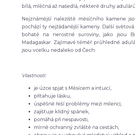
bílá, mléčná až našedlá, některé druhy adulár
Nejznámější naleziště měsíčního kamene jsou
pochází ty nejžádanější kameny. Další světová
bohaté na nerostné suroviny, jako jsou Bra
Madagaskar. Zajímavé téměř průhledné adulár
jsou vcelku nedaleko od Čech.
Vlastnosti:
je úzce spjat s Měsícem a intuicí,
přitahuje lásku,
úspěšně řeší problémy mezi milenci,
zajišťuje klidný spánek,
pomáhá při nespavosti,
mírně ochranný zvláště na cestách,