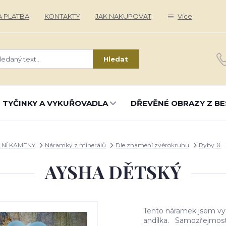
 PLATBA
KONTAKTY
JAK NAKUPOVAT
Více
Hledat
 TYČINKY A VYKUŘOVADLA
DŘEVĚNÉ OBRAZY Z BE
LNÍ KAMENY
Náramky z minerálů
Dle znamení zvěrokruhu
Ryby ♓
AYSHA DĚTSKÝ
Tento náramek jsem vyt
andílka. Samozřejmostí