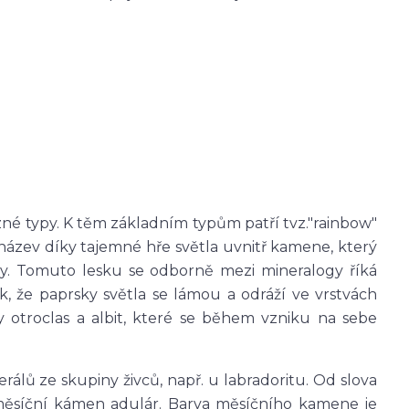
né typy. K těm základním typům patří tvz."rainbow"
 název díky tajemné hře světla uvnitř kamene, který
eky. Tomuto lesku se odborně mezi mineralogy říká
ak, že paprsky světla se lámou a odráží ve vrstvách
y otroclas a albit, které se během vzniku na sebe
rálů ze skupiny živců, např. u labradoritu. Od slova
měsíční kámen adulár. Barva měsíčního kamene je