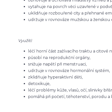
obnovuje a uchovává mladistvý vzhled a p
vytahuje na povrch věci uzavřené v podv
uklidňuje rozbouřené city a přehnané emo
udržuje v rovnováze mužskou a ženskou e
Využití:
léčí horní část zažívacího traktu a citové 
působí na reprodukční orgány,
snižuje napětí při menstruaci,
udržuje v rovnováze hormonální systém,
zklidňuje hyperaktivní děti,
detoxikuje,
léčí problémy kůže, vlasů, očí, slinivky břišn
pomáhá při početí, těhotenství, porodu a 