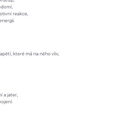
řístup,
ědomí,
tivní reakce,
nergii.
napětí, které má na něho vliv,
í a jater,
kojení.