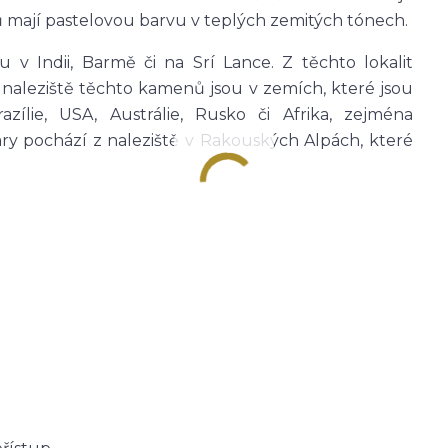
ů mají pastelovou barvu v teplých zemitých tónech.
 v Indii, Barmě či na Srí Lance. Z těchto lokalit
 naleziště těchto kamenů jsou v zemích, které jsou
zílie, USA, Austrálie, Rusko či Afrika, zejména
y pochází z naleziště v Rakouských Alpách, které