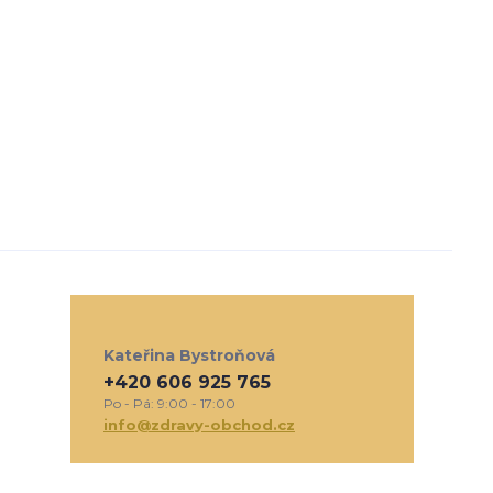
Kateřina Bystroňová
+420 606 925 765
Po - Pá: 9:00 - 17:00
info@zdravy-obchod.cz