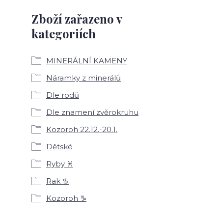
Zboží zařazeno v
kategoriích
MINERÁLNÍ KAMENY
Náramky z minerálů
Dle rodů
Dle znamení zvěrokruhu
Kozoroh 22.12.-20.1.
Dětské
Ryby ♓
Rak ♋
Kozoroh ♑