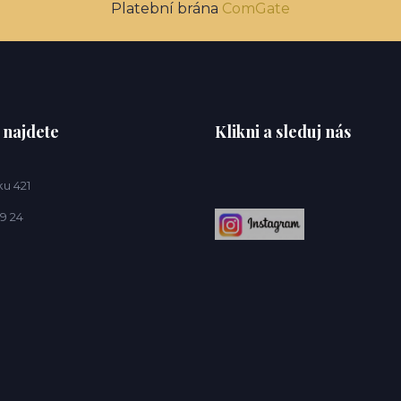
Platební brána
ComGate
 najdete
Klikni a sleduj nás
u 421
9 24