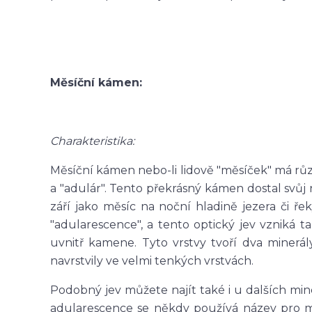
Měsíční kámen:
Charakteristika:
Měsíční kámen nebo-li lidově "měsíček" má růz
a "adulár". Tento překrásný kámen dostal svůj
září jako měsíc na noční hladině jezera či ř
"adularescence", a tento optický jev vzniká t
uvnitř kamene. Tyto vrstvy tvoří dva minerál
navrstvily ve velmi tenkých vrstvách.
Podobný jev můžete najít také i u dalších mine
adularescence se někdy používá název pro 