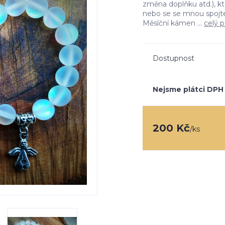
změna doplňku atd.), k
nebo se se mnou spojte
Měsíční kámen ...
celý p
Dostupnost
Nejsme plátci DPH
200 Kč
/
ks