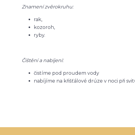
Znamení zvěrokruhu:
rak,
kozoroh,
ryby.
Čištění a nabíjení:
čistíme pod proudem vody
nabíjíme na křišťálové drúze v noci při sv