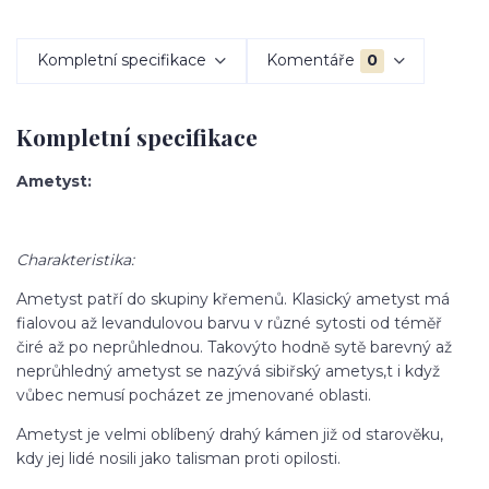
Kompletní specifikace
Komentáře
0
Kompletní specifikace
Ametyst:
Charakteristika:
Ametyst patří do skupiny křemenů. Klasický ametyst má
fialovou až levandulovou barvu v různé sytosti od téměř
čiré až po neprůhlednou. Takovýto hodně sytě barevný až
neprůhledný ametyst se nazývá sibiřský ametys,t i když
vůbec nemusí pocházet ze jmenované oblasti.
Ametyst je velmi oblíbený drahý kámen již od starověku,
kdy jej lidé nosili jako talisman proti opilosti.