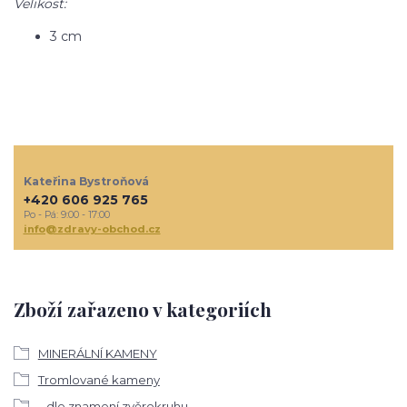
Velikost:
3 cm
Kateřina Bystroňová
+420 606 925 765
Po - Pá: 9:00 - 17:00
info@zdravy-obchod.cz
Zboží zařazeno v kategoriích
MINERÁLNÍ KAMENY
Tromlované kameny
...dle znamení zvěrokruhu