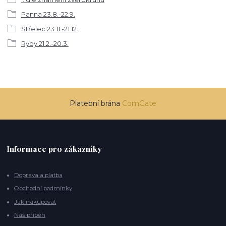
Panna 23.8.-22.9.
Střelec 23.11.-21.12.
Ryby 21.2.-20.3.
Platební brána
ComGate
Informace pro zákazníky
Doprava a platba
Obchodní podmínky
Jak nakupovat
Náš příběh