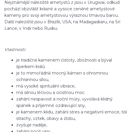
Nejznámější naleziště ametystů z jsou v Urugwai, odkud
pochází obzvlášť krásné a vysoce ceněné ametystové
kameny pro svoji ametystovou výraznou tmavou barvu.
Další naleziště jsou v Brazílii, USA, na Madagaskaru, na Srí
Lance, v Indii nebo Rusku.
Vlastnosti:
je tradičně kamenem čistoty, zbožnosti a býval
šperkem králů
je to mimořádně mocný kámen s ohromnou
ochrannou sílou,
má vysoké spirituální vibrace,
má silnou léčivou a očistnou moc
zahání nespavost a noční můry, vyvolává klidný
spánek a příjemné ozdravující sny,
je kamenem klidu, zahání stres a negativní emoce, tiší
strachy, vztek, obavy a zlobu,
zvyšuje naděje,
zahání pocit viny,