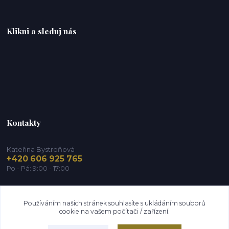
Klikni a sleduj nás
Kontakty
Kateřina Bystroňová
+420 606 925 765
Po - Pá: 9:00 - 17:00
info@zdravy-obchod.cz
Používáním našich stránek souhlasíte s ukládáním souborů
cookie na vašem počítači / zařízení.