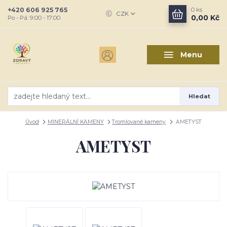
+420 606 925 765
0
ks
CZK
0,00 Kč
Po - Pá: 9:00 - 17:00
Menu
Hledat
Úvod
MINERÁLNÍ KAMENY
Tromlované kameny
AMETYST
AMETYST