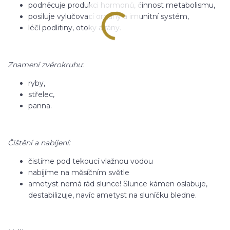
podněcuje produkci hormonů, činnost metabolismu,
posiluje vylučovací orgány a imunitní systém,
léčí podlitiny, otoky a rány.
Znamení zvěrokruhu:
ryby,
střelec,
panna.
Čištění a nabíjení:
čistíme pod tekoucí vlažnou vodou
nabíjíme na měsíčním světle
ametyst nemá rád slunce! Slunce kámen oslabuje,
destabilizuje, navíc ametyst na sluníčku bledne.