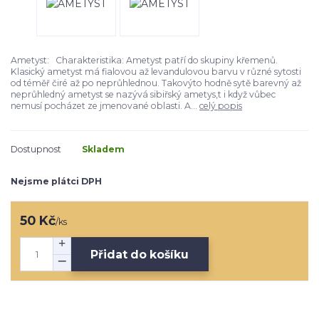
Ametyst: Charakteristika: Ametyst patří do skupiny křemenů.
Klasický ametyst má fialovou až levandulovou barvu v různé sytosti
od téměř čiré až po neprůhlednou. Takovýto hodně sytě barevný až
neprůhledný ametyst se nazývá sibiřský ametys,t i když vůbec
nemusí pocházet ze jmenované oblasti. A...
celý popis
Dostupnost
Skladem
Nejsme plátci DPH
50 Kč
/
ks
Přidat do košíku