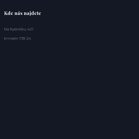
Kde nás najdete
Na Rybníčku 421
Krmelín 739 24