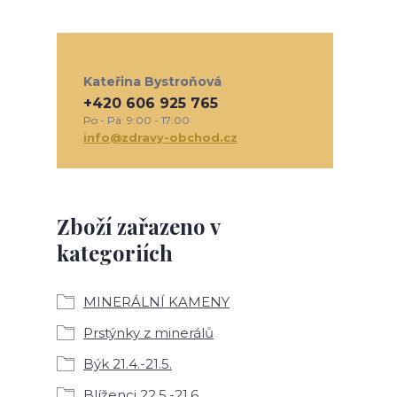
Kateřina Bystroňová
+420 606 925 765
Po - Pá: 9:00 - 17:00
info@zdravy-obchod.cz
Zboží zařazeno v
kategoriích
MINERÁLNÍ KAMENY
Prstýnky z minerálů
Býk 21.4.-21.5.
Blíženci 22.5.-21.6.