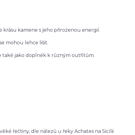
e krásu kamene s jeho přirozenou energií.
 se mohou lehce lišit.
le také jako doplněk k různým outfitům.
é řečtiny, dle nálezů u řeky Achates na Sicílii