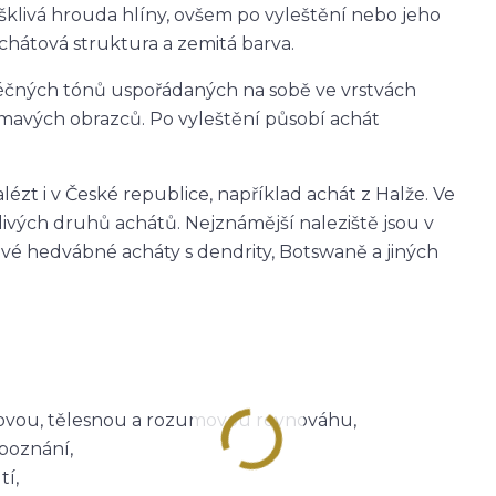
 ošklivá hrouda hlíny, ovšem po vyleštění nebo jeho
achátová struktura a zemitá barva.
éčných tónů uspořádaných na sobě ve vrstvách
mavých obrazců. Po vyleštění působí achát
ézt i v České republice, například achát z Halže. Ve
tlivých druhů achátů. Nejznámější naleziště jsou v
avé hedvábné acháty s dendrity, Botswaně a jiných
itovou, tělesnou a rozumovou rovnováhu,
poznání,
tí,