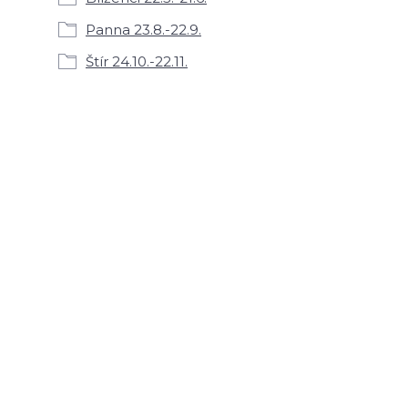
Panna 23.8.-22.9.
Štír 24.10.-22.11.