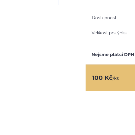
Dostupnost
Velikost prstýnku
Nejsme plátci DPH
100 Kč
/
ks