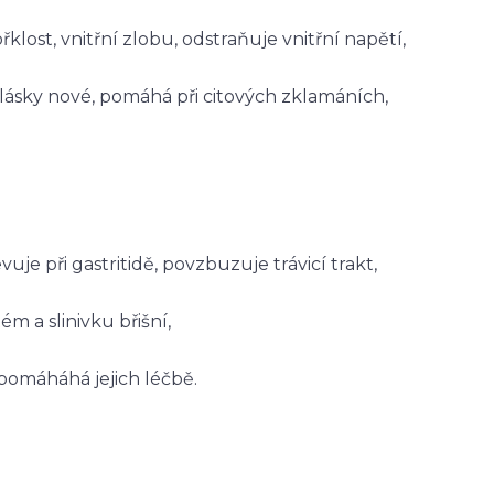
lost, vnitřní zlobu, odstraňuje vnitřní napětí,
lásky nové, pomáhá při citových zklamáních,
e při gastritidě, povzbuzuje trávicí trakt,
ém a slinivku břišní,
pomáháhá jejich léčbě.