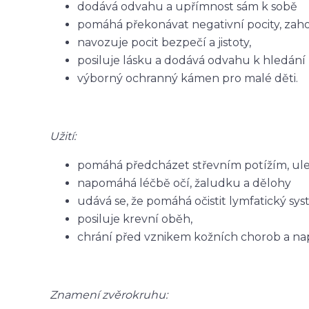
dodává odvahu a upřímnost sám k sobě
pomáhá překonávat negativní pocity, zahořk
navozuje pocit bezpečí a jistoty,
posiluje lásku a dodává odvahu k hledání 
výborný ochranný kámen pro malé děti.
Užití:
pomáhá předcházet střevním potížím, ulevuj
napomáhá léčbě očí, žaludku a dělohy
udává se, že pomáhá očistit lymfatický syst
posiluje krevní oběh,
chrání před vznikem kožních chorob a na
Znamení zvěrokruhu: