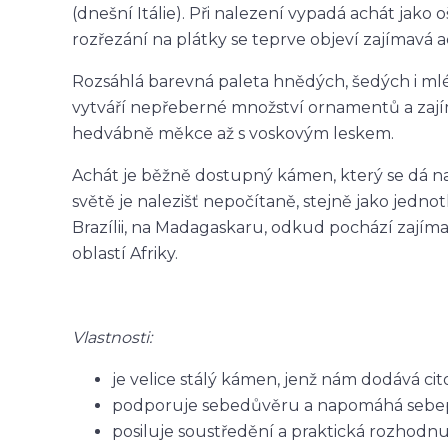
(dnešní Itálie). Při nalezení vypadá achát jako
rozřezání na plátky se teprve objeví zajímavá 
Rozsáhlá barevná paleta hnědých, šedých i ml
vytváří nepřeberné množství ornamentů a zají
hedvábně měkce až s voskovým leskem.
Achát je běžně dostupný kámen, který se dá nal
světě je nalezišť nepočítaně, stejně jako jedno
Brazílii, na Madagaskaru, odkud pochází zajím
oblastí Afriky.
Vlastnosti:
je velice stálý kámen, jenž nám dodává c
podporuje sebedůvěru a napomáhá sebe
posiluje soustředění a praktická rozhodnu