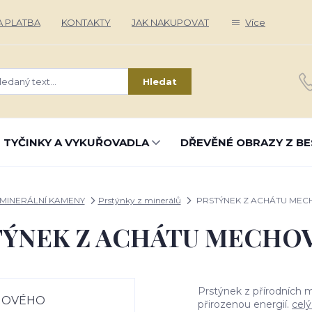
 PLATBA
KONTAKTY
JAK NAKUPOVAT
Více
Hledat
 TYČINKY A VYKUŘOVADLA
DŘEVĚNÉ OBRAZY Z BE
MINERÁLNÍ KAMENY
Prstýnky z minerálů
PRSTÝNEK Z ACHÁTU ME
TÝNEK Z ACHÁTU MECHO
Prstýnek z přírodních m
přirozenou energií.
celý