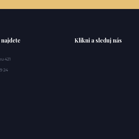
 najdete
Klikni a sleduj nás
u 421
9 24