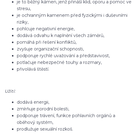
je to běžný kámen, jenž přináší klid, oporu a pomoc ve
stresu,
je ochranným kamenem před fyzickými i duševními
riziky,
pohlcuje negativní energie,
dodává odvahu k naplnění všech záměrů,
pomáhá při řešení konfliktů,
zvyšuje organizační schopnosti,
podporuje rychlé uvažování a představivost,
potlačuje nebezpečné touhy a rozmary,
přivolává štěstí.
Užití:
dodává energii,
zmírňuje porodní bolesti,
podporuje trávení, funkce pohlavních orgánů a
oběhový systém,
prodlužuje sexuální rozkoš.