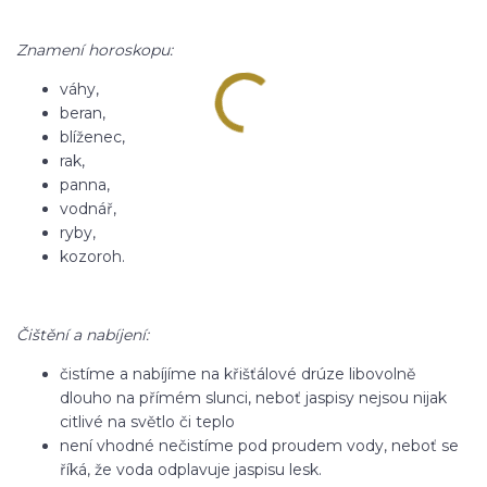
Znamení horoskopu:
váhy,
beran,
blíženec,
rak,
panna,
vodnář,
ryby,
kozoroh.
Čištění a nabíjení:
čistíme a nabíjíme na křišťálové drúze libovolně
dlouho na přímém slunci, neboť jaspisy nejsou nijak
citlivé na světlo či teplo
není vhodné nečistíme pod proudem vody, neboť se
říká, že voda odplavuje jaspisu lesk.