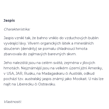
Jaspis
Charakteristika:
Jaspis vznikl tak, že bahno vniklo do vzduchových bublin
vyvěrající lávy. Vlivem organických látek a minerálních
sloučenin (dendrity) se pomalu chladnoucí hmota
zbarvovala do zajímavých barevných skvrn.
Jeho naleziště jsou na celém světě, zejména v jílových
hmotách. Nejznámější jsou na velkém území jižní Ameriky,
v USA, JAR, Rusku, na Madagaskaru či Austrálii, odkud
pochází tzv. australský jaspis známý jako Mookait. U nás lze
najít na Liberecku či Ostravsku.
Vlastnosti: