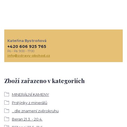
Kateřina Bystroňová
+420 606 925 765
Po - Pá: 9:00 - 17:00
info@zdravy-obchod.cz
Zboží zařazeno v kategoriích
MINERÁLNÍ KAMENY
Prstýnky z minerálů
...dle znamení zvěrokruhu
Beran 21.3. - 20.4.