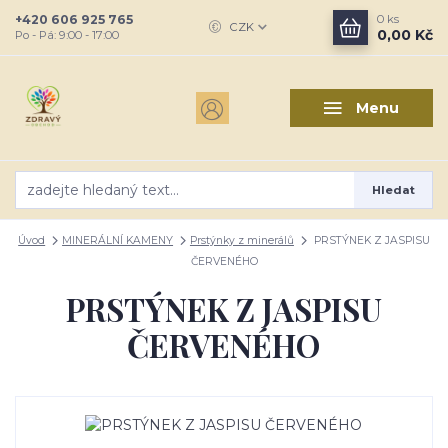
+420 606 925 765
0
ks
CZK
0,00 Kč
Po - Pá: 9:00 - 17:00
Menu
Hledat
Úvod
MINERÁLNÍ KAMENY
Prstýnky z minerálů
PRSTÝNEK Z JASPISU
ČERVENÉHO
PRSTÝNEK Z JASPISU
ČERVENÉHO