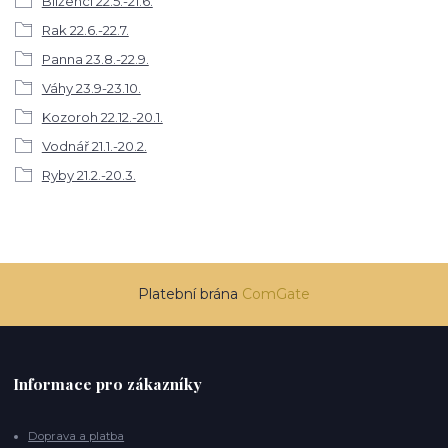
Blíženci 22.5.-21.6.
Rak 22.6.-22.7.
Panna 23.8.-22.9.
Váhy 23.9-23.10.
Kozoroh 22.12.-20.1.
Vodnář 21.1.-20.2.
Ryby 21.2.-20.3.
Platební brána
ComGate
Informace pro zákazníky
Doprava a platba