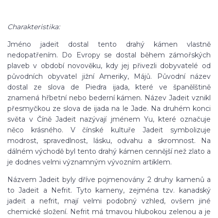
Charakteristika:
Jméno jadeit dostal tento drahý kámen vlastně
nedopatřením. Do Evropy se dostal během zámořských
plaveb v období novověku, kdy jej přivezli dobyvatelé od
původních obyvatel jižní Ameriky, Májů. Původní název
dostal ze slova de Piedra ijada, které ve španělštině
znamená hřbetní nebo bederní kámen. Název Jadeit vznikl
přesmyčkou ze slova de ijada na le Jade. Na druhém konci
světa v Číně Jadeit nazývají jménem Yu, které označuje
něco krásného. V čínské kultuře Jadeit symbolizuje
modrost, spravedlnost, lásku, odvahu a skromnost. Na
dálném východě byl tento drahý kámen cennější než zlato a
je dodnes velmi významným vývozním artiklem.
Názvem Jadeit byly dříve pojmenovány 2 druhy kamenů a
to Jadeit a Nefrit. Tyto kameny, zejména tzv. kanadský
jadeit a nefrit, mají velmi podobný vzhled, ovšem jiné
chemické složení. Nefrit má tmavou hlubokou zelenou a je