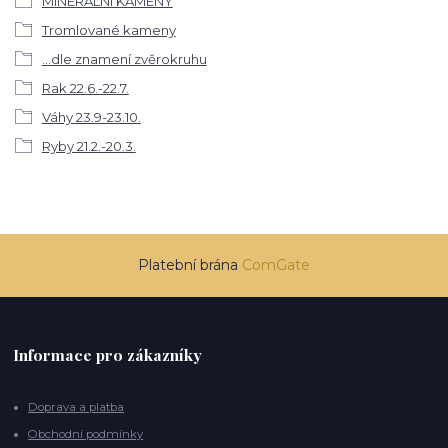
MINERÁLNÍ KAMENY
Tromlované kameny
...dle znamení zvěrokruhu
Rak 22.6.-22.7.
Váhy 23.9-23.10.
Ryby 21.2.-20.3.
Platební brána
ComGate
Informace pro zákazníky
Doprava a platba
Obchodní podmínky