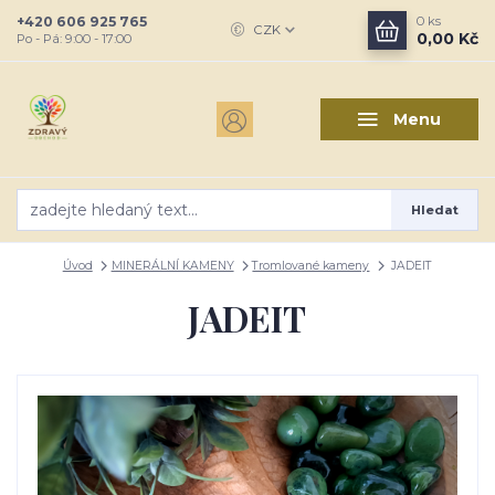
+420 606 925 765
0
ks
CZK
0,00 Kč
Po - Pá: 9:00 - 17:00
Menu
Hledat
Úvod
MINERÁLNÍ KAMENY
Tromlované kameny
JADEIT
JADEIT