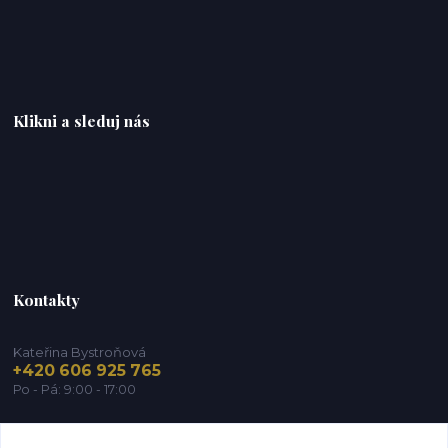
Klikni a sleduj nás
Kontakty
Kateřina Bystroňová
+420 606 925 765
Po - Pá: 9:00 - 17:00
info@zdravy-obchod.cz