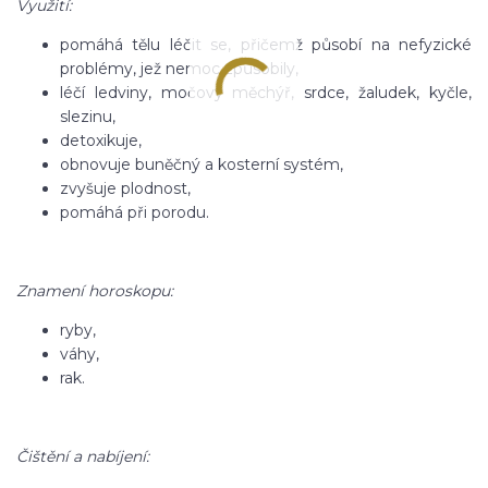
Využití:
pomáhá tělu léčit se, přičemž působí na nefyzické
problémy, jež nemoc způsobily,
léčí ledviny, močový měchýř, srdce, žaludek, kyčle,
slezinu,
detoxikuje,
obnovuje buněčný a kosterní systém,
zvyšuje plodnost,
pomáhá při porodu.
Znamení horoskopu:
ryby,
váhy,
rak.
Čištění a nabíjení: