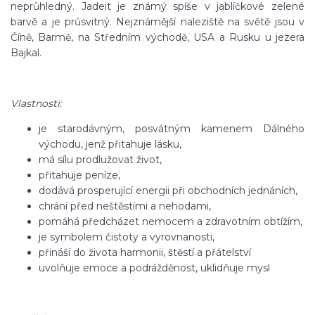
neprůhledný. Jadeit je známý spíše v jablíčkové zelené
barvě a je průsvitný. Nejznámější naleziště na světě jsou v
Číně, Barmě, na Středním východě, USA a Rusku u jezera
Bajkal.
Vlastnosti:
je starodávným, posvátným kamenem Dálného
východu, jenž přitahuje lásku,
má sílu prodlužovat život,
přitahuje peníze,
dodává prosperující energii při obchodních jednáních,
chrání před neštěstími a nehodami,
pomáhá předcházet nemocem a zdravotním obtížím,
je symbolem čistoty a vyrovnanosti,
přináší do života harmonii, štěstí a přátelství
uvolňuje emoce a podrážděnost, uklidňuje mysl