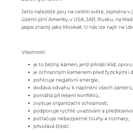
Jeho naleziště jsou na celém světě, zejména v
území jižní Ameriky, v USA, JAR, Rusku, na Mada
jaspis známý jako Mookait. U nás lze najít na Li
Vlastnosti:
je to běžný kámen, jenž přináší klid, opor
je ochranným kamenem před fyzickými i du
pohlcuje negativní energie,
dodává odvahu k naplnění všech záměrů,
pomáhá při řešení konfliktů,
zvyšuje organizační schopnosti,
podporuje rychlé uvažování a představivo
potlačuje nebezpečné touhy a rozmary,
přivolává štěstí.