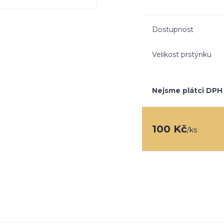
Dostupnost
Velikost prstýnku
Nejsme plátci DPH
100 Kč
/
ks