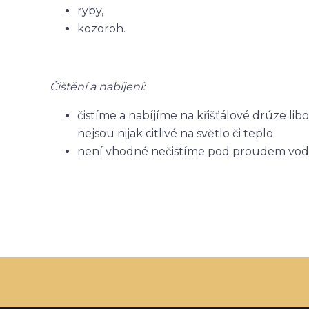
ryby,
kozoroh.
Čištění a nabíjení:
čistíme a nabíjíme na křišťálové drúze li
nejsou nijak citlivé na světlo či teplo
není vhodné nečistíme pod proudem vody, n