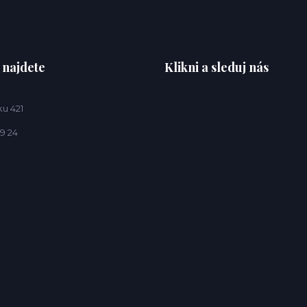
 najdete
Klikni a sleduj nás
u 421
9 24