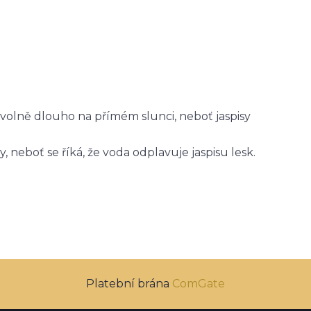
bovolně dlouho na přímém slunci, neboť jaspisy
eboť se říká, že voda odplavuje jaspisu lesk.
Platební brána
ComGate