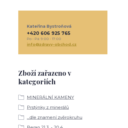
Kateřina Bystroňová
+420 606 925 765
Po - Pá: 9:00 - 17:00
info@zdravy-obchod.cz
Zboží zařazeno v
kategoriích
MINERÁLNÍ KAMENY
Prstýnky z minerálů
...dle znamení zvěrokruhu
Beran 21.3. - 20.4.