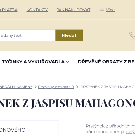
 PLATBA
KONTAKTY
JAK NAKUPOVAT
Více
Hledat
 TYČINKY A VYKUŘOVADLA
DŘEVĚNÉ OBRAZY Z BE
NERÁLNÍ KAMENY
Prstýnky z minerálů
PRSTÝNEK Z JASPISU MAH
NEK Z JASPISU MAHAGO
Prstýnek z přírodních m
přirozenou energií.
celý