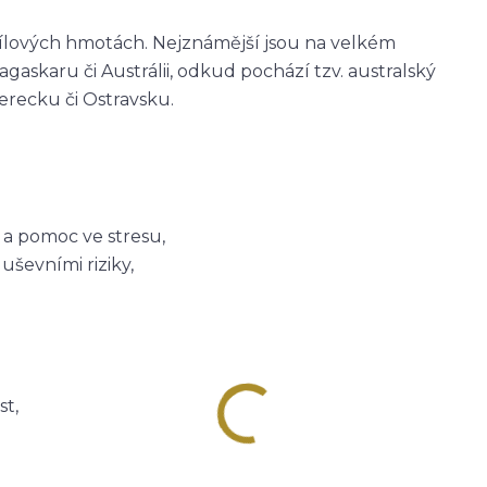
 jílových hmotách. Nejznámější jsou na velkém
gaskaru či Austrálii, odkud pochází tzv. australský
berecku či Ostravsku.
u a pomoc ve stresu,
ševními riziky,
st,