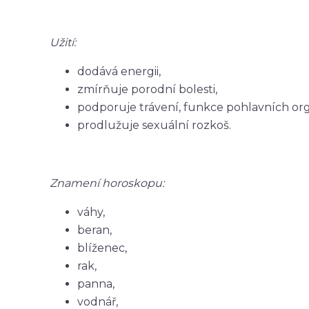
Užití:
dodává energii,
zmírňuje porodní bolesti,
podporuje trávení, funkce pohlavních or
prodlužuje sexuální rozkoš.
Znamení horoskopu:
váhy,
beran,
blíženec,
rak,
panna,
vodnář,