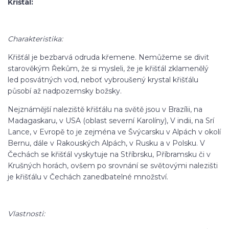
Křišťál:
Charakteristika:
Křišťál je bezbarvá odruda křemene. Nemůžeme se divit
starověkým Řekům, že si mysleli, že je křišťál zklamenělý
led posvátných vod, neboť vybroušený krystal křišťálu
působí až nadpozemsky božsky.
Nejznámější naleziště křišťálu na světě jsou v Brazílii, na
Madagaskaru, v USA (oblast severní Karolíny), V indii, na Srí
Lance, v Evropě to je zejména ve Švýcarsku v Alpách v okolí
Bernu, dále v Rakouských Alpách, v Rusku a v Polsku. V
Čechách se křišťál vyskytuje na Stříbrsku, Příbramsku či v
Krušných horách, ovšem po srovnání se světovými nalezišti
je křišťálu v Čechách zanedbatelné množství.
Vlastnosti: