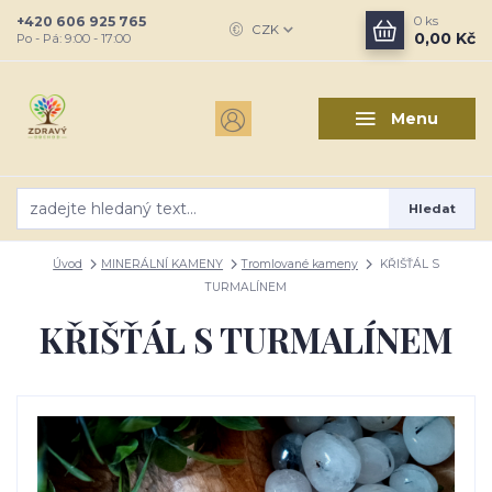
+420 606 925 765
0
ks
CZK
0,00 Kč
Po - Pá: 9:00 - 17:00
Menu
Hledat
Úvod
MINERÁLNÍ KAMENY
Tromlované kameny
KŘIŠŤÁL S
TURMALÍNEM
KŘIŠŤÁL S TURMALÍNEM