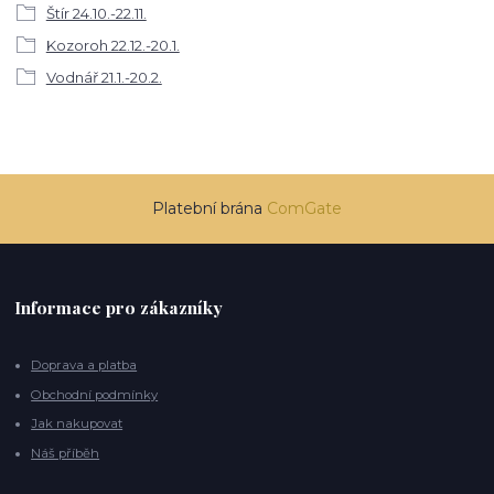
Štír 24.10.-22.11.
Kozoroh 22.12.-20.1.
Vodnář 21.1.-20.2.
Platební brána
ComGate
Informace pro zákazníky
Doprava a platba
Obchodní podmínky
Jak nakupovat
Náš příběh