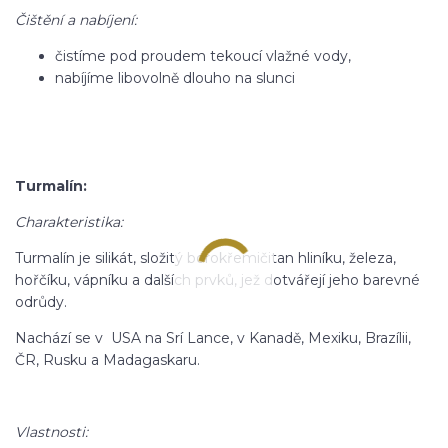
Čištění a nabíjení:
čistíme pod proudem tekoucí vlažné vody,
nabíjíme libovolně dlouho na slunci
Turmalín:
Charakteristika:
Turmalín je silikát, složitý borokřemičitan hliníku, železa,
hořčíku, vápníku a dalších prvků, jež dotvářejí jeho barevné
odrůdy.
Nachází se v USA na Srí Lance, v Kanadě, Mexiku, Brazílii,
ČR, Rusku a Madagaskaru.
Vlastnosti: