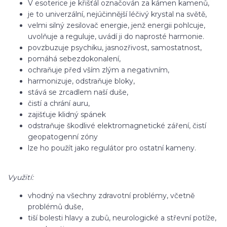
V esoterice je křišťál označován za kámen kamenů,
je to univerzální, nejúčinnější léčivý krystal na světě,
velmi silný zesilovač energie, jenž energii pohlcuje,
uvolňuje a reguluje, uvádí ji do naprosté harmonie.
povzbuzuje psychiku, jasnozřivost, samostatnost,
pomáhá sebezdokonalení,
ochraňuje před vším zlým a negativním,
harmonizuje, odstraňuje bloky,
stává se zrcadlem naší duše,
čistí a chrání auru,
zajišťuje klidný spánek
odstraňuje škodlivé elektromagnetické záření, čistí
geopatogenní zóny
lze ho použít jako regulátor pro ostatní kameny.
Využití:
vhodný na všechny zdravotní problémy, včetně
problémů duše,
tiší bolesti hlavy a zubů, neurologické a střevní potíže,