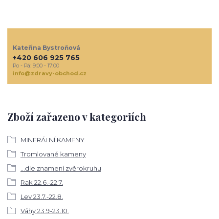
Kateřina Bystroňová
+420 606 925 765
Po - Pá: 9:00 - 17:00
info@zdravy-obchod.cz
Zboží zařazeno v kategoriích
MINERÁLNÍ KAMENY
Tromlované kameny
...dle znamení zvěrokruhu
Rak 22.6.-22.7.
Lev 23.7.-22.8.
Váhy 23.9-23.10.