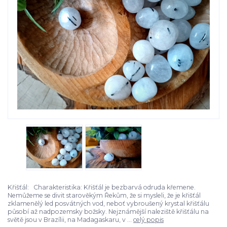
Křišťál: Charakteristika: Křišťál je bezbarvá odruda křemene.
Nemůžeme se divit starověkým Řekům, že si mysleli, že je křišťál
zklamenělý led posvátných vod, neboť vybroušený krystal křišťálu
působí až nadpozemsky božsky. Nejznámější naleziště křišťálu na
světě jsou v Brazílii, na Madagaskaru, v ...
celý popis