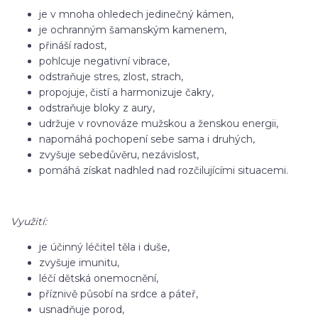
je v mnoha ohledech jedinečný kámen,
je ochranným šamanským kamenem,
přináší radost,
pohlcuje negativní vibrace,
odstraňuje stres, zlost, strach,
propojuje, čistí a harmonizuje čakry,
odstraňuje bloky z aury,
udržuje v rovnováze mužskou a ženskou energii,
napomáhá pochopení sebe sama i druhých,
zvyšuje sebedůvěru, nezávislost,
pomáhá získat nadhled nad rozčilujícími situacemi.
Využití:
je účinný léčitel těla i duše,
zvyšuje imunitu,
léčí dětská onemocnění,
příznivě působí na srdce a páteř,
usnadňuje porod,