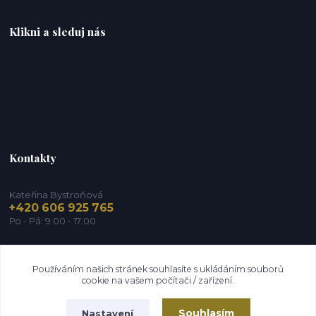
Klikni a sleduj nás
Kontakty
Kateřina Bystroňová
+420 606 925 765
Po - Pá: 9:00 - 17:00
info@zdravy-obchod.cz
Používáním našich stránek souhlasíte s ukládáním souborů
cookie na vašem počítači / zařízení.
Souhlasím
Nastavení