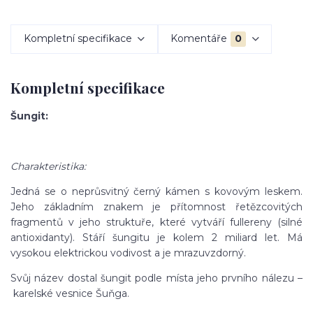
Kompletní specifikace
Komentáře
0
Kompletní specifikace
Šungit:
Charakteristika:
Jedná se o neprůsvitný černý kámen s kovovým leskem.
Jeho základním znakem je přítomnost řetězcovitých
fragmentů v jeho struktuře, které vytváří fullereny (silné
antioxidanty). Stáří šungitu je kolem 2 miliard let. Má
vysokou elektrickou vodivost a je mrazuvzdorný.
Svůj název dostal šungit podle místa jeho prvního nálezu –
karelské vesnice Šuňga.