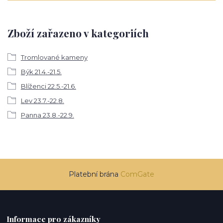
Zboží zařazeno v kategoriích
Tromlované kameny
Býk 21.4.-21.5.
Blíženci 22.5.-21.6.
Lev 23.7.-22.8.
Panna 23.8.-22.9.
Platební brána
ComGate
Informace pro zákazníky