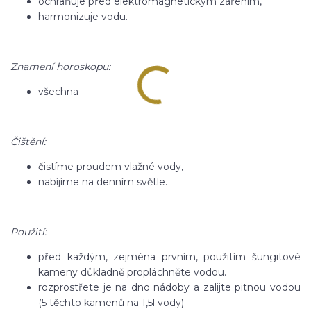
ochraňuje před elektromagnetickým zářením,
harmonizuje vodu.
Znamení horoskopu:
všechna
Čištění:
čistíme proudem vlažné vody,
nabíjíme na denním světle.
Použití:
před každým, zejména prvním, použitím šungitové
kameny důkladně propláchněte vodou.
rozprostřete je na dno nádoby a zalijte pitnou vodou
(5 těchto kamenů na 1,5l vody)