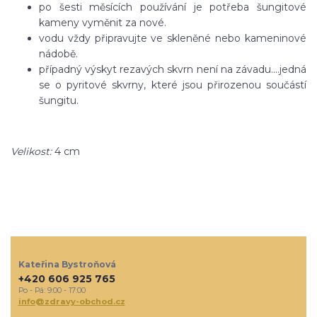
po šesti měsících používání je potřeba šungitové
kameny vyměnit za nové.
vodu vždy připravujte ve skleněné nebo kameninové
nádobě.
případný výskyt rezavých skvrn není na závadu....jedná
se o pyritové skvrny, které jsou přirozenou součástí
šungitu.
Velikost:
4 cm
Kateřina Bystroňová
+420 606 925 765
Po - Pá: 9:00 - 17:00
info@zdravy-obchod.cz