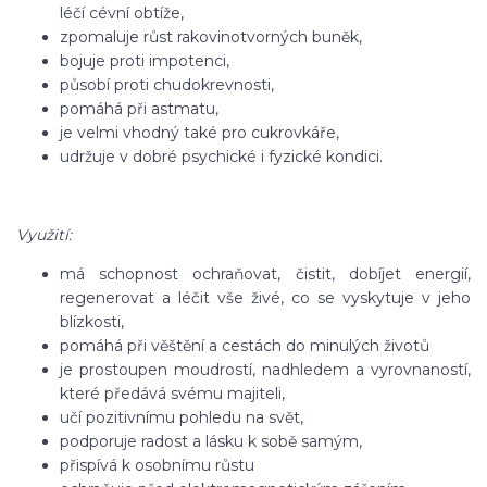
léčí cévní obtíže,
zpomaluje růst rakovinotvorných buněk,
bojuje proti impotenci,
působí proti chudokrevnosti,
pomáhá při astmatu,
je velmi vhodný také pro cukrovkáře,
udržuje v dobré psychické i fyzické kondici.
Využití:
má schopnost ochraňovat, čistit, dobíjet energií,
regenerovat a léčit vše živé, co se vyskytuje v jeho
blízkosti,
pomáhá při věštění a cestách do minulých životů
je prostoupen moudrostí, nadhledem a vyrovnaností,
které předává svému majiteli,
učí pozitivnímu pohledu na svět,
podporuje radost a lásku k sobě samým,
přispívá k osobnímu růstu