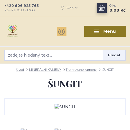
+420 606 925 765
0
ks
CZK
0,00 Kč
Po - Pá: 9:00 - 17:00
Menu
Hledat
Úvod
MINERÁLNÍ KAMENY
Tromlované kameny
ŠUNGIT
ŠUNGIT