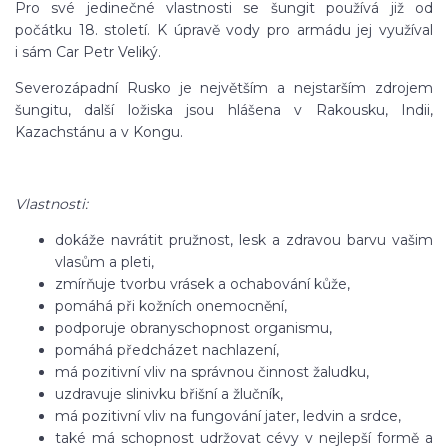
Pro své jedinečné vlastnosti se šungit používá již od
počátku 18. století. K úpravě vody pro armádu jej využíval
i sám Car Petr Veliký.
Severozápadní Rusko je největším a nejstarším zdrojem
šungitu, další ložiska jsou hlášena v Rakousku, Indii,
Kazachstánu a v Kongu.
Vlastnosti:
dokáže navrátit pružnost, lesk a zdravou barvu vašim
vlasům a pleti,
zmírňuje tvorbu vrásek a ochabování kůže,
pomáhá při kožních onemocnění,
podporuje obranyschopnost organismu,
pomáhá předcházet nachlazení,
má pozitivní vliv na správnou činnost žaludku,
uzdravuje slinivku břišní a žlučník,
má pozitivní vliv na fungování jater, ledvin a srdce,
také má schopnost udržovat cévy v nejlepší formě a