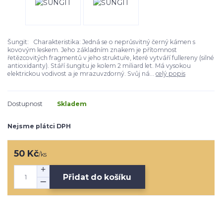
Šungit: Charakteristika: Jedná se o neprůsvitný černý kámen s
kovovým leskem. Jeho základním znakem je přítomnost
řetězcovitých fragmentů v jeho struktuře, které vytváří fullereny (silné
antioxidanty). Stáří šungitu je kolem 2 miliard let. Má vysokou
elektrickou vodivost a je mrazuvzdorný. Svůj ná...
celý popis
Dostupnost
Skladem
Nejsme plátci DPH
50 Kč
/
ks
Přidat do košíku