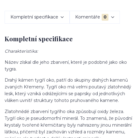
Kompletní specifikace
Komentáře
0
Kompletní specifikace
Charakteristika:
Název získal dle jeho zbarvení, které je podobné jako oko
tygra.
Drahý kámen tygří oko, patří do skupiny drahých kamenů
zvaných Křemeny. Tygří oko má velmi poutavý zlatohnědý
lesk, který vzniká odrážejícími se paprsky od jednotlivých
vláken uvnitř struktury tohoto pruhovaného kamene.
Zlatohnědé zbarvení tygřího oka způsobují oxidy železa.
Tygří oko je pseudomorfní minerál. To znamená, že původní
krystaly tvořené křemičitany byly nahrazeny jinou minerální
látkou, přičemž byl zachován vzhled a rozměry kamenu,