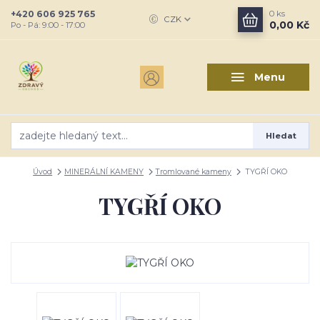
+420 606 925 765
0
ks
CZK
0,00 Kč
Po - Pá: 9:00 - 17:00
Menu
Hledat
Úvod
MINERÁLNÍ KAMENY
Tromlované kameny
TYGŘÍ OKO
TYGŘÍ OKO