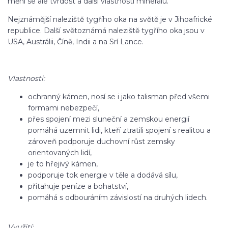
mění se ale tvrdost a další vlastnosti minerálu.
Nejznámější naleziště tygřího oka na světě je v Jihoafrické
republice. Další světoznámá naleziště tygřího oka jsou v
USA, Austrálii, Číně, Indii a na Srí Lance.
Vlastnosti:
ochranný kámen, nosí se i jako talisman před všemi
formami nebezpečí,
přes spojení mezi sluneční a zemskou energií
pomáhá uzemnit lidi, kteří ztratili spojení s realitou a
zároveň podporuje duchovní růst zemsky
orientovaných lidí,
je to hřejivý kámen,
podporuje tok energie v těle a dodává sílu,
přitahuje peníze a bohatství,
pomáhá s odbouráním závislostí na druhých lidech.
Využití: