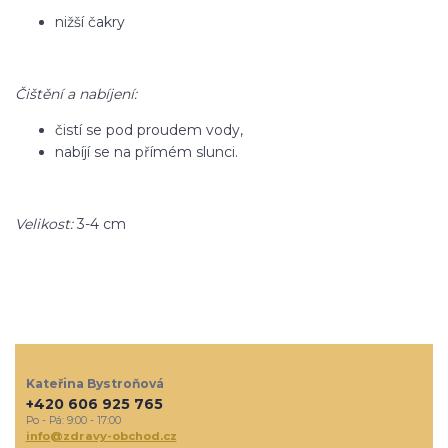
nižší čakry
Čištění a nabíjení:
čistí se pod proudem vody,
nabíjí se na přímém slunci.
Velikost:
3-4 cm
Kateřina Bystroňová
+420 606 925 765
Po - Pá: 9:00 - 17:00
info@zdravy-obchod.cz