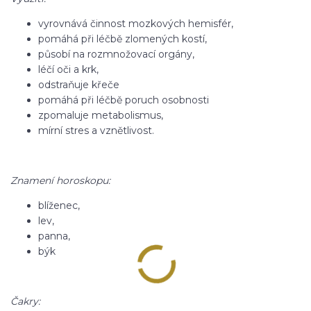
vyrovnává činnost mozkových hemisfér,
pomáhá při léčbě zlomených kostí,
působí na rozmnožovací orgány,
léčí oči a krk,
odstraňuje křeče
pomáhá při léčbě poruch osobnosti
zpomaluje metabolismus,
mírní stres a vznětlivost.
Znamení horoskopu:
blíženec,
lev,
panna,
býk
Čakry: