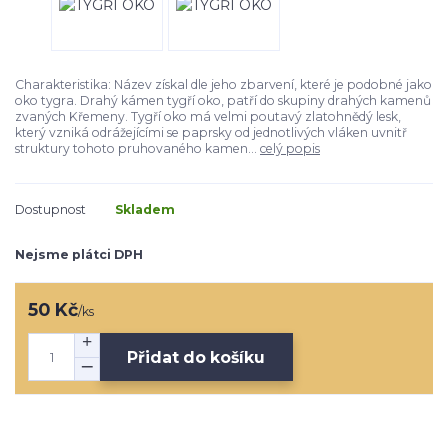
Charakteristika: Název získal dle jeho zbarvení, které je podobné jako
oko tygra. Drahý kámen tygří oko, patří do skupiny drahých kamenů
zvaných Křemeny. Tygří oko má velmi poutavý zlatohnědý lesk,
který vzniká odrážejícími se paprsky od jednotlivých vláken uvnitř
struktury tohoto pruhovaného kamen...
celý popis
Dostupnost
Skladem
Nejsme plátci DPH
50 Kč
/
ks
Přidat do košíku