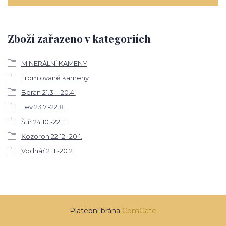
Zboží zařazeno v kategoriích
MINERÁLNÍ KAMENY
Tromlované kameny
Beran 21.3. - 20.4.
Lev 23.7.-22.8.
Štír 24.10.-22.11.
Kozoroh 22.12.-20.1.
Vodnář 21.1.-20.2.
Platební brána
ComGate