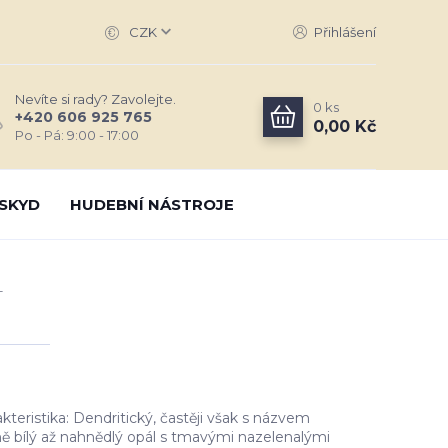
CZK
Přihlášení
Nevíte si rady? Zavolejte.
0
ks
+420 606 925 765
0,00 Kč
Po - Pá: 9:00 - 17:00
SKYD
HUDEBNÍ NÁSTROJE
L
kteristika: Dendritický, častěji však s názvem
ě bílý až nahnědlý opál s tmavými nazelenalými