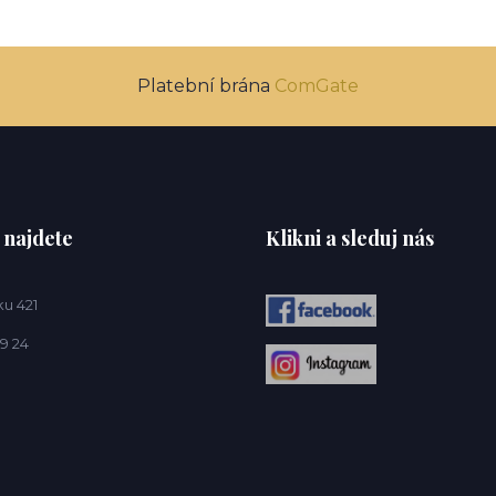
Platební brána
ComGate
 najdete
Klikni a sleduj nás
u 421
9 24