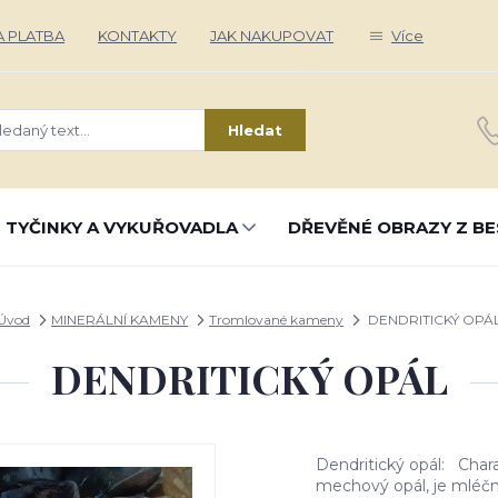
 PLATBA
KONTAKTY
JAK NAKUPOVAT
Více
Hledat
 TYČINKY A VYKUŘOVADLA
DŘEVĚNÉ OBRAZY Z BE
Úvod
MINERÁLNÍ KAMENY
Tromlované kameny
DENDRITICKÝ OPÁ
DENDRITICKÝ OPÁL
Dendritický opál: Chara
mechový opál, je mléčn