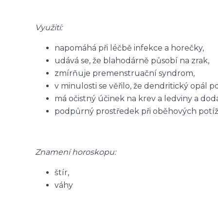
Využití:
napomáhá při léčbě infekce a horečky,
udává se, že blahodárně působí na zrak,
zmírňuje premenstruační syndrom,
v minulosti se věřilo, že dendritický opál 
má očistný účinek na krev a ledviny a dodá
podpůrný prostředek při oběhových potížíc
Znamení horoskopu:
štír,
váhy