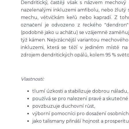
Dendritický, častěji však s názvem mechový
nazelenalými inkluzemi amfibolu, nebo žlutý
mechu, větvičkám keřů nebo kapradí. Z toho
označení je odvozeno z řeckého "dendron" 
(podobně jako u achátu) se vzájemně zaměňují
týž kámen. Nejvzácnější variantou mechového 
inkluzemi, která se těží v jediném místě na 
zdrojem dendritických opálů, kolem 95 % světo
Vlastnosti:
tlumí úzkosti a stabilizuje dobrou náladu,
používá se pro nalezení pravé a skutečné 
povzbuzuje duchovní růst,
výborní pomocníci pro dosažení osobních 
jako talismany přináší hojnost a prosperitu