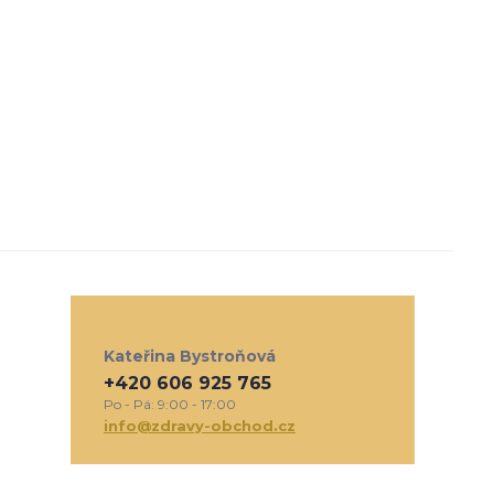
Kateřina Bystroňová
+420 606 925 765
Po - Pá: 9:00 - 17:00
info@zdravy-obchod.cz