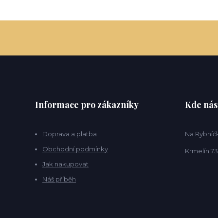
Informace pro zákazníky
Kde nás
Doprava a platba
Na Rybníčk
Obchodní podmínky
Krmelín 73
Jak nakupovat
Náš příběh