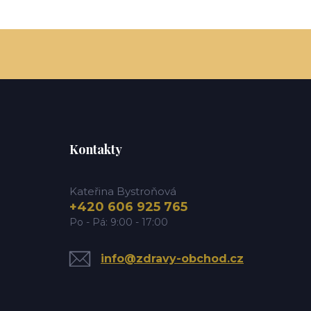
Kontakty
Kateřina Bystroňová
+420 606 925 765
Po - Pá: 9:00 - 17:00
info@zdravy-obchod.cz