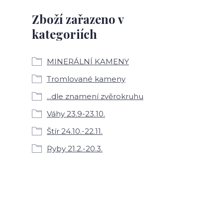
Zboží zařazeno v
kategoriích
MINERÁLNÍ KAMENY
Tromlované kameny
...dle znamení zvěrokruhu
Váhy 23.9-23.10.
Štír 24.10.-22.11.
Ryby 21.2.-20.3.