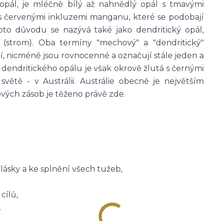
 opál, je mléčně bílý až nahnědlý opál s tmavými
 s červenými inkluzemi manganu, které se podobají
to důvodu se nazývá také jako dendritický opál,
(strom). Oba termíny "mechový" a "dendritický"
, nicméně jsou rovnocenné a označují stále jeden a
dendritického opálu je však okrově žlutá s černými
světě - v Austrálii. Austrálie obecně je největším
vých zásob je těženo právě zde.
lásky a ke splnění všech tužeb,
cílů,
.