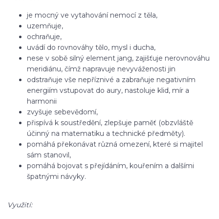
je mocný ve vytahování nemocí z těla,
uzemňuje,
ochraňuje,
uvádí do rovnováhy tělo, mysl i ducha,
nese v sobě silný element jang, zajišťuje nerovnováhu
meridiánu, čímž napravuje nevyváženosti jin
odstraňuje vše nepříznivé a zabraňuje negativním
energiím vstupovat do aury, nastoluje klid, mír a
harmonii
zvyšuje sebevědomí,
přispívá k soustředění, zlepšuje paměť (obzvláště
účinný na matematiku a technické předměty).
pomáhá překonávat různá omezení, které si majitel
sám stanovil,
pomáhá bojovat s přejídáním, kouřením a dalšími
špatnými návyky.
Využití: