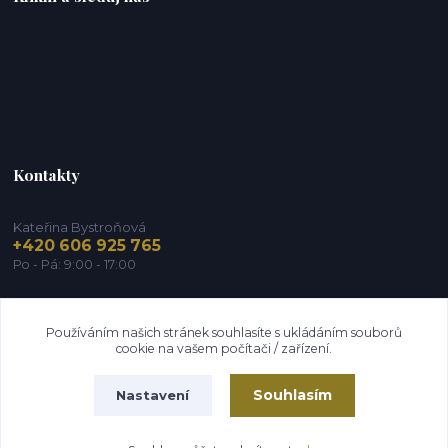
Kontakty
Kateřina Bystroňová
+420 606 925 765
Po - Pá: 9:00 - 17:00
info@zdravy-obchod.cz
Používáním našich stránek souhlasíte s ukládáním souborů
cookie na vašem počítači / zařízení.
Souhlasím
Nastavení
2014 - 2026 © Zdravy-obchod.cz