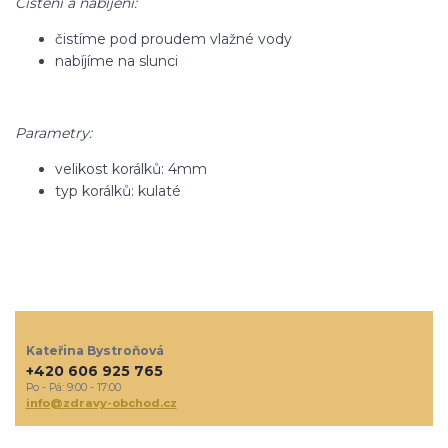
Čištění a nabíjení:
čistíme pod proudem vlažné vody
nabíjíme na slunci
Parametry:
velikost korálků: 4mm
typ korálků: kulaté
Kateřina Bystroňová
+420 606 925 765
Po - Pá: 9:00 - 17:00
info@zdravy-obchod.cz