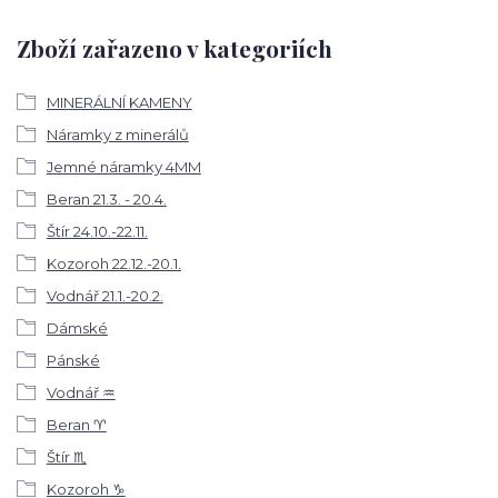
Zboží zařazeno v kategoriích
MINERÁLNÍ KAMENY
Náramky z minerálů
Jemné náramky 4MM
Beran 21.3. - 20.4.
Štír 24.10.-22.11.
Kozoroh 22.12.-20.1.
Vodnář 21.1.-20.2.
Dámské
Pánské
Vodnář ♒
Beran ♈
Štír ♏
Kozoroh ♑