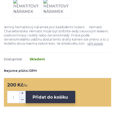
Jemný hematitový náramek pro každodenní nošení. Hematit:
Charakteristika: Hematit může být stříbřitě-šedý s kovovým leskem,
ocelově tmavý i světlý nebo červenohnědý. Právě podle
červenohnědého odstínu dostal tento drahý kámen své jméno a to z
řeckého slova Haema neboli krev. Ve středověku toti...
celý popis
Dostupnost
Skladem
Nejsme plátci DPH
200 Kč
/
ks
Přidat do košíku