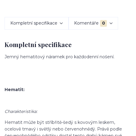
Kompletní specifikace
Komentáře
0
Kompletní specifikace
Jemný hematitový náramek pro každodenní nošení.
Hematit:
Charakteristika:
Hematit může být stříbřitě-šedý s kovovým leskem,
ocelově tmavý i světlý nebo červenohnědý. Právě podle
červenohnědého odstínu dostal tento drahý kámen své