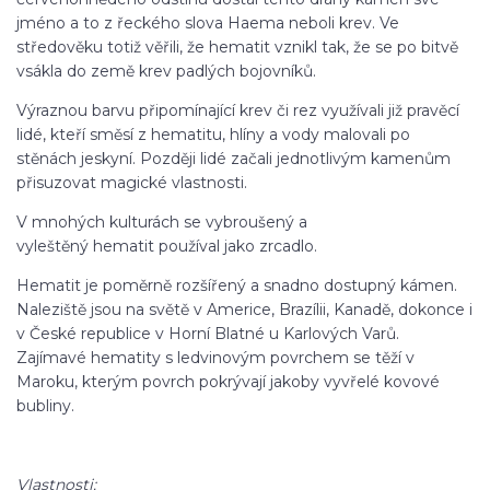
jméno a to z řeckého slova Haema neboli krev. Ve
středověku totiž věřili, že hematit vznikl tak, že se po bitvě
vsákla do země krev padlých bojovníků.
Výraznou barvu připomínající krev či rez využívali již pravěcí
lidé, kteří směsí z hematitu, hlíny a vody malovali po
stěnách jeskyní. Později lidé začali jednotlivým kamenům
přisuzovat magické vlastnosti.
V mnohých kulturách se vybroušený a
vyleštěný hematit používal jako zrcadlo.
Hematit je poměrně rozšířený a snadno dostupný kámen.
Naleziště jsou na světě v Americe, Brazílii, Kanadě, dokonce i
v České republice v Horní Blatné u Karlových Varů.
Zajímavé hematity s ledvinovým povrchem se těží v
Maroku, kterým povrch pokrývají jakoby vyvřelé kovové
bubliny.
Vlastnosti: