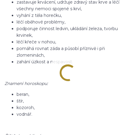
zastavuje krvácení, udržuje zdravý stav krve a léčí
všechny nemoci spojené s krví,
vyhání z těla horečku,
léčí oběhové problémy,
podporuje činnost ledvin, ukládání železa, tvorbu
krvinek,
léčí křeče v nohou,
pomáhá rovnat záda a působí příznivě i při
zlomeninách,
zahání úzkost a nespavost.
Znamení horoskopu:
beran,
štír,
kozoroh,
vodnář.