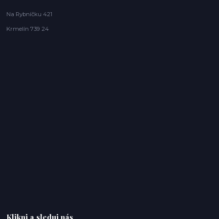
Na Rybníčku 421
Krmelín 739 24
Klikni a sleduj nás