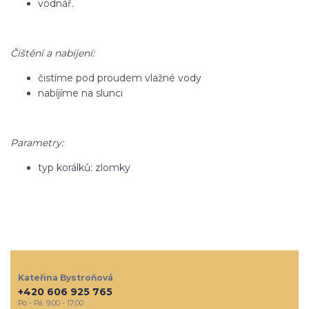
vodnář.
Čištění a nabíjení:
čistíme pod proudem vlažné vody
nabíjíme na slunci
Parametry:
typ korálků: zlomky
Kateřina Bystroňová
+420 606 925 765
Po - Pá: 9:00 - 17:00