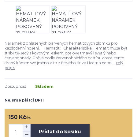
Náramek z ohlazených barvených hematitových zlomků pro
každodenní nošení. Hematit: Charakteristika: Hematit může být
stříbřitě-šedý s kovovým leskem, ocelově tmavý i světlý nebo
červenohnědý. Právě podle červenohnědého odstínu dostal tento
drahý kámen své jméno a to z řeckého slova Haema nebol...
celý
popis
Dostupnost
Skladem
Nejsme plátci DPH
150 Kč
/
ks
Přidat do košíku