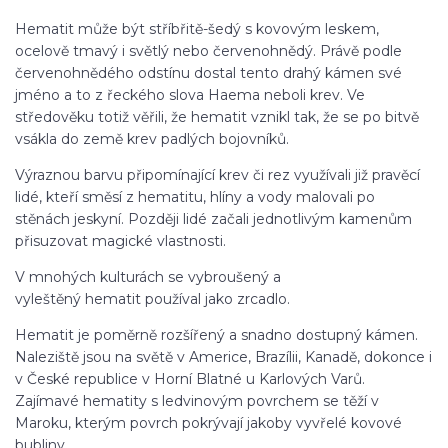
Hematit může být stříbřitě-šedý s kovovým leskem,
ocelově tmavý i světlý nebo červenohnědý. Právě podle
červenohnědého odstínu dostal tento drahý kámen své
jméno a to z řeckého slova Haema neboli krev. Ve
středověku totiž věřili, že hematit vznikl tak, že se po bitvě
vsákla do země krev padlých bojovníků.
Výraznou barvu připomínající krev či rez využívali již pravěcí
lidé, kteří směsí z hematitu, hlíny a vody malovali po
stěnách jeskyní. Později lidé začali jednotlivým kamenům
přisuzovat magické vlastnosti.
V mnohých kulturách se vybroušený a
vyleštěný hematit používal jako zrcadlo.
Hematit je poměrně rozšířený a snadno dostupný kámen.
Naleziště jsou na světě v Americe, Brazílii, Kanadě, dokonce i
v České republice v Horní Blatné u Karlových Varů.
Zajímavé hematity s ledvinovým povrchem se těží v
Maroku, kterým povrch pokrývají jakoby vyvřelé kovové
bubliny.