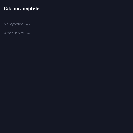
Kde nás najdete
Na Rybníčku 421
Krmelín 739 24