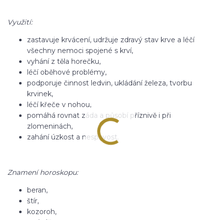
Využití:
zastavuje krvácení, udržuje zdravý stav krve a léčí
všechny nemoci spojené s krví,
vyhání z těla horečku,
léčí oběhové problémy,
podporuje činnost ledvin, ukládání železa, tvorbu
krvinek,
léčí křeče v nohou,
pomáhá rovnat záda a působí příznivě i při
zlomeninách,
zahání úzkost a nespavost.
Znamení horoskopu:
beran,
štír,
kozoroh,