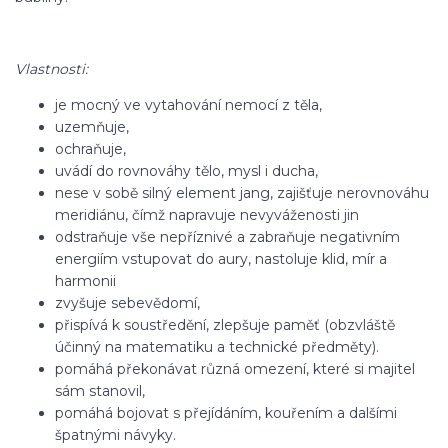
Vlastnosti:
je mocný ve vytahování nemocí z těla,
uzemňuje,
ochraňuje,
uvádí do rovnováhy tělo, mysl i ducha,
nese v sobě silný element jang, zajišťuje nerovnováhu
meridiánu, čímž napravuje nevyváženosti jin
odstraňuje vše nepříznivé a zabraňuje negativním
energiím vstupovat do aury, nastoluje klid, mír a
harmonii
zvyšuje sebevědomí,
přispívá k soustředění, zlepšuje paměť (obzvláště
účinný na matematiku a technické předměty).
pomáhá překonávat různá omezení, které si majitel
sám stanovil,
pomáhá bojovat s přejídáním, kouřením a dalšími
špatnými návyky.