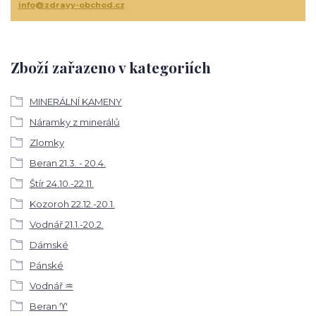
info@zdravy-obchod.cz
Zboží zařazeno v kategoriích
MINERÁLNÍ KAMENY
Náramky z minerálů
Zlomky
Beran 21.3. - 20.4.
Štír 24.10.-22.11.
Kozoroh 22.12.-20.1.
Vodnář 21.1.-20.2.
Dámské
Pánské
Vodnář ♒
Beran ♈