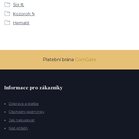
Štír ♏
Kozoroh ♑
Hematit
Platební brána
ComGate
Informace pro zákazníky
Doprava a platba
Obchodní podmínky
Jak nakupovat
Náš příběh