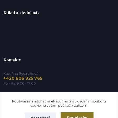
Klikni a sleduj nás
Kontakty
Kateřina Bystroňová
+420 606 925 765
Po - Pá: 9:00 - 17:00
info@zdravy-obchod.cz
Používáním našich stránek souhlasíte s ukládáním souborů
cookie na vašem počítači / zařízení.
Souhlasím
Nastavení