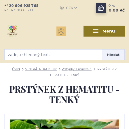
+420 606 925 765
0
ks
CZK
0,00 Kč
Po - Pá: 9:00 - 17:00
Menu
Hledat
Úvod
MINERÁLNÍ KAMENY
Prstýnky z minerálů
PRSTÝNEK Z
HEMATITU - TENKÝ
PRSTÝNEK Z HEMATITU -
TENKÝ