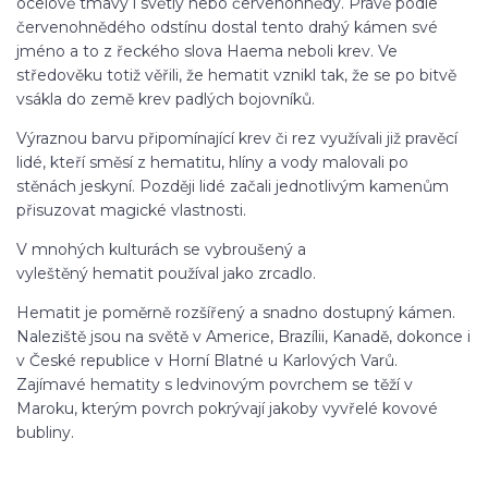
ocelově tmavý i světlý nebo červenohnědý. Právě podle
červenohnědého odstínu dostal tento drahý kámen své
jméno a to z řeckého slova Haema neboli krev. Ve
středověku totiž věřili, že hematit vznikl tak, že se po bitvě
vsákla do země krev padlých bojovníků.
Výraznou barvu připomínající krev či rez využívali již pravěcí
lidé, kteří směsí z hematitu, hlíny a vody malovali po
stěnách jeskyní. Později lidé začali jednotlivým kamenům
přisuzovat magické vlastnosti.
V mnohých kulturách se vybroušený a
vyleštěný hematit používal jako zrcadlo.
Hematit je poměrně rozšířený a snadno dostupný kámen.
Naleziště jsou na světě v Americe, Brazílii, Kanadě, dokonce i
v České republice v Horní Blatné u Karlových Varů.
Zajímavé hematity s ledvinovým povrchem se těží v
Maroku, kterým povrch pokrývají jakoby vyvřelé kovové
bubliny.