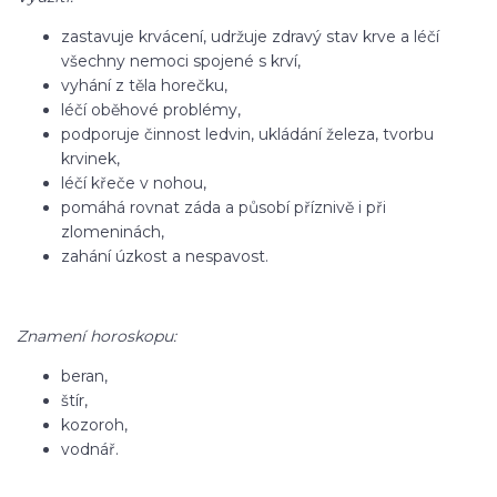
zastavuje krvácení, udržuje zdravý stav krve a léčí
všechny nemoci spojené s krví,
vyhání z těla horečku,
léčí oběhové problémy,
podporuje činnost ledvin, ukládání železa, tvorbu
krvinek,
léčí křeče v nohou,
pomáhá rovnat záda a působí příznivě i při
zlomeninách,
zahání úzkost a nespavost.
Znamení horoskopu:
beran,
štír,
kozoroh,
vodnář.