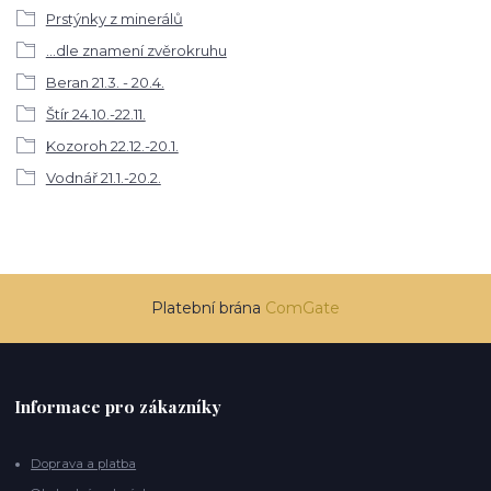
Prstýnky z minerálů
...dle znamení zvěrokruhu
Beran 21.3. - 20.4.
Štír 24.10.-22.11.
Kozoroh 22.12.-20.1.
Vodnář 21.1.-20.2.
Platební brána
ComGate
Informace pro zákazníky
Doprava a platba