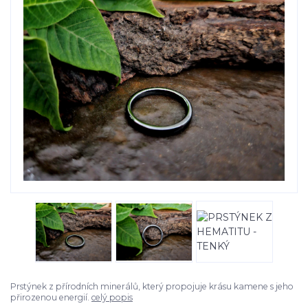
Prstýnek z přírodních minerálů, který propojuje krásu kamene s jeho
přirozenou energií.
celý popis