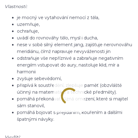
Vlastnosti:
je mocný ve vytahování nemocí z těla,
uzemňuje,
ochraňuje,
uvádí do rovnováhy tělo, mysl i ducha,
nese v sobě silný element jang, zajišťuje nerovnováhu
meridiánu, čímž napravuje nevyváženosti jin
odstraňuje vše nepříznivé a zabraňuje negativním
energiím vstupovat do aury, nastoluje klid, mír a
harmonii
zvyšuje sebevědomí,
přispívá k soustředění, zlepšuje paměť (obzvláště
účinný na matematiku a technické předměty).
pomáhá překonávat různá omezení, které si majitel
sám stanovil,
pomáhá bojovat s přejídáním, kouřením a dalšími
špatnými návyky.
Využití: