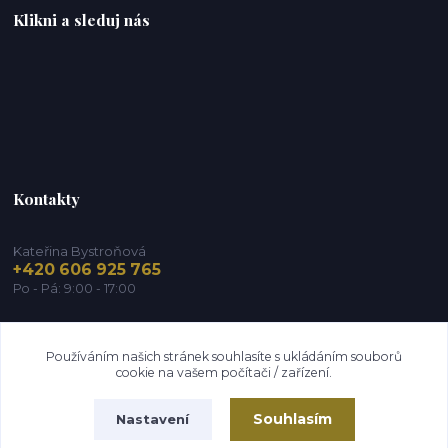
Klikni a sleduj nás
Kontakty
Kateřina Bystroňová
+420 606 925 765
Po - Pá: 9:00 - 17:00
info@zdravy-obchod.cz
Používáním našich stránek souhlasíte s ukládáním souborů
cookie na vašem počítači / zařízení.
Souhlasím
Nastavení