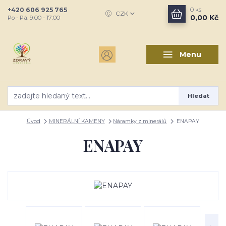
+420 606 925 765
0
ks
CZK
0,00 Kč
Po - Pá: 9:00 - 17:00
Menu
Hledat
Úvod
MINERÁLNÍ KAMENY
Náramky z minerálů
ENAPAY
ENAPAY