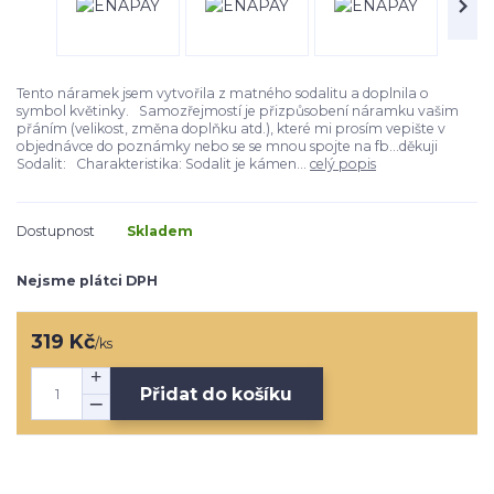
Tento náramek jsem vytvořila z matného sodalitu a doplnila o
symbol květinky. Samozřejmostí je přizpůsobení náramku vašim
přáním (velikost, změna doplňku atd.), které mi prosím vepište v
objednávce do poznámky nebo se se mnou spojte na fb...děkuji
Sodalit: Charakteristika: Sodalit je kámen...
celý popis
Dostupnost
Skladem
Nejsme plátci DPH
319 Kč
/
ks
Přidat do košíku