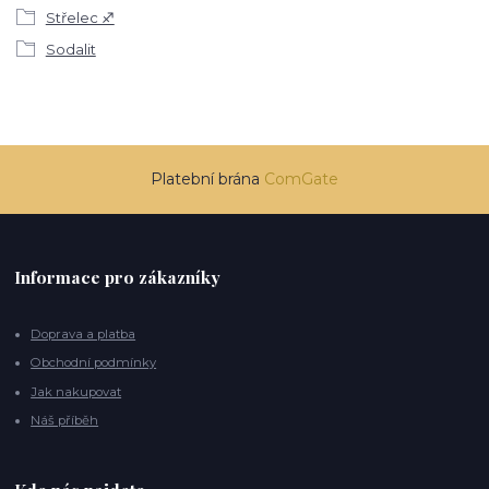
Střelec ♐
Sodalit
Platební brána
ComGate
Informace pro zákazníky
Doprava a platba
Obchodní podmínky
Jak nakupovat
Náš příběh