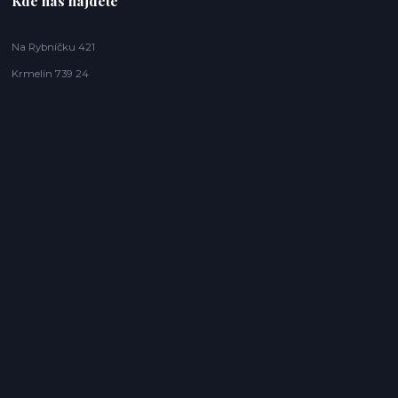
Kde nás najdete
Na Rybníčku 421
Krmelín 739 24