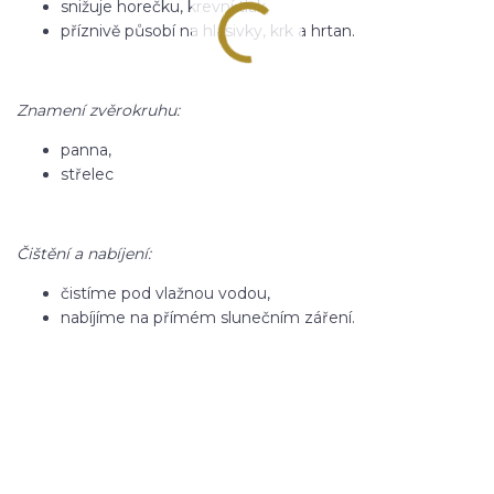
snižuje horečku, krevní tlak,
příznivě působí na hlasivky, krk a hrtan.
Znamení zvěrokruhu:
panna,
střelec
Čištění a nabíjení:
čistíme pod vlažnou vodou,
nabíjíme na přímém slunečním záření.