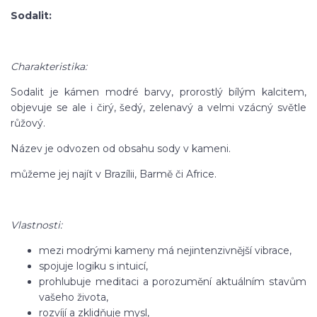
Sodalit:
Charakteristika:
Sodalit je kámen modré barvy, prorostlý bílým kalcitem,
objevuje se ale i čirý, šedý, zelenavý a velmi vzácný světle
růžový.
Název je odvozen od obsahu sody v kameni.
můžeme jej najít v Brazílii, Barmě či Africe.
Vlastnosti:
mezi modrými kameny má nejintenzivnější vibrace,
spojuje logiku s intuicí,
prohlubuje meditaci a porozumění aktuálním stavům
vašeho života,
rozvíjí a zklidňuje mysl,