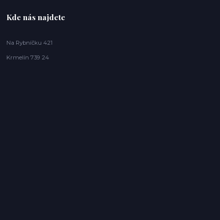
Kde nás najdete
Na Rybníčku 421
Krmelín 739 24