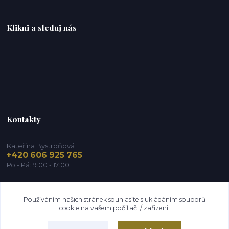
Klikni a sleduj nás
Kontakty
Kateřina Bystroňová
+420 606 925 765
Po - Pá: 9:00 - 17:00
info@zdravy-obchod.cz
Používáním našich stránek souhlasíte s ukládáním souborů
cookie na vašem počítači / zařízení.