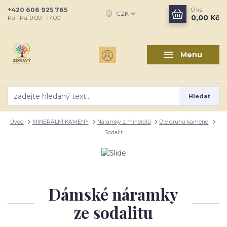
+420 606 925 765
0
ks
CZK
0,00 Kč
Po - Pá: 9:00 - 17:00
Menu
Hledat
Úvod
MINERÁLNÍ KAMENY
Náramky z minerálů
Dle druhu kamene
Sodalit
Dámské náramky
ze sodalitu