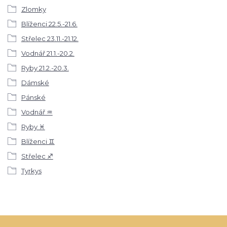
Zlomky
Blíženci 22.5.-21.6.
Střelec 23.11.-21.12.
Vodnář 21.1.-20.2.
Ryby 21.2.-20.3.
Dámské
Pánské
Vodnář ♒
Ryby ♓
Blíženci ♊
Střelec ♐
Tyrkys