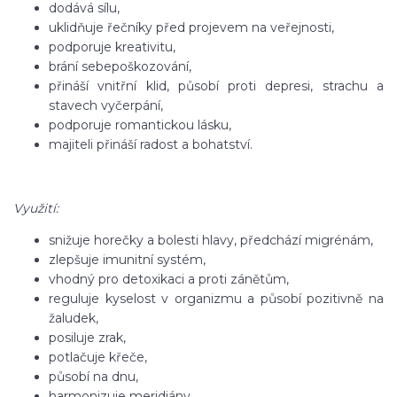
dodává sílu,
uklidňuje řečníky před projevem na veřejnosti,
podporuje kreativitu,
brání sebepoškozování,
přináší vnitřní klid, působí proti depresi, strachu a
stavech vyčerpání,
podporuje romantickou lásku,
majiteli přináší radost a bohatství.
Využití:
snižuje horečky a bolesti hlavy, předchází migrénám,
zlepšuje imunitní systém,
vhodný pro detoxikaci a proti zánětům,
reguluje kyselost v organizmu a působí pozitivně na
žaludek,
posiluje zrak,
potlačuje křeče,
působí na dnu,
harmonizuje meridiány.