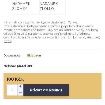
Náramek z ohlazených tyrkysových zlomků. Tyrkys:
Charakteristika: Tyrkys je všem známý a populární drahokam v
modré až modrozelené barvě. Díky své unikátní barvě byl oblíbený
od počátků věků na šperky a dekorační předměty i předměty
denního užívání. Je to jeden z nejstarších drahých kamenů, kter...
celý
popis
Dostupnost
Skladem
Nejsme plátci DPH
100 Kč
/
ks
Přidat do košíku