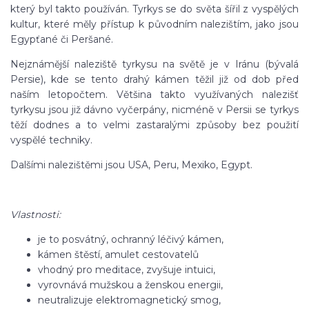
který byl takto používán. Tyrkys se do světa šířil z vyspělých
kultur, které měly přístup k původním nalezištím, jako jsou
Egypťané či Peršané.
Nejznámější naleziště tyrkysu na světě je v Iránu (bývalá
Persie), kde se tento drahý kámen těžil již od dob před
naším letopočtem. Většina takto využívaných nalezišť
tyrkysu jsou již dávno vyčerpány, nicméně v Persii se tyrkys
těží dodnes a to velmi zastaralými způsoby bez použití
vyspělé techniky.
Dalšími nalezištěmi jsou USA, Peru, Mexiko, Egypt.
Vlastnosti:
je to posvátný, ochranný léčivý kámen,
kámen štěstí, amulet cestovatelů
vhodný pro meditace, zvyšuje intuici,
vyrovnává mužskou a ženskou energii,
neutralizuje elektromagnetický smog,