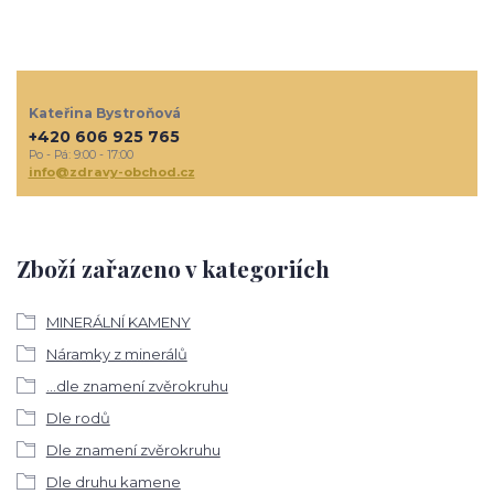
Kateřina Bystroňová
+420 606 925 765
Po - Pá: 9:00 - 17:00
info@zdravy-obchod.cz
Zboží zařazeno v kategoriích
MINERÁLNÍ KAMENY
Náramky z minerálů
...dle znamení zvěrokruhu
Dle rodů
Dle znamení zvěrokruhu
Dle druhu kamene