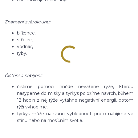
Znamení zvěrokruhu:
blíženec,
střelec,
vodnář,
ryby.
Čištění a nabíjení:
čistíme pomocí hnědé nevařené rýže, kterou
nasypeme do misky a tyrkys položíme navrch, během
12 hodin z něj rýže vytáhne negativní energii, potom
rýži vyhodíme.
tyrkys může na slunci vyblednout, proto nabíjíme ve
stínu nebo na měsíčním světle.