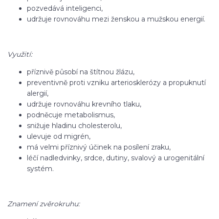
pozvedává inteligenci,
udržuje rovnováhu mezi ženskou a mužskou energií.
Využití:
příznivě působí na štítnou žlázu,
preventivně proti vzniku arteriosklerózy a propuknutí
alergií,
udržuje rovnováhu krevního tlaku,
podněcuje metabolismus,
snižuje hladinu cholesterolu,
ulevuje od migrén,
má velmi příznivý účinek na posílení zraku,
léčí nadledvinky, srdce, dutiny, svalový a urogenitální
systém.
Znamení zvěrokruhu: