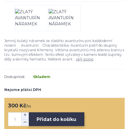
Jemný kulatý náramek ze zlatého avanturínu pro každodenní
nošení. Avanturin: Charakteristika: Avanturin patří do skupiny
krystalů nazývané Křemeny. Většina avanturinů má zelenou barvu s
tzv. šumivým efektem. Tento efekt vytvářejí v kameni lesklé šupinky
slídy a skvrnky hematitu. Některé avant...
celý popis
Dostupnost
Skladem
Nejsme plátci DPH
300 Kč
/
ks
Přidat do košíku