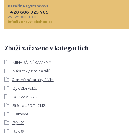
Kateřina Bystroňová
+420 606 925 765
Po - Pá: 9:00 - 17:00
info@zdravy-obchod.cz
Zboží zařazeno v kategoriích
MINERÁLNÍ KAMENY
Náramky z minerálů
Jemné náramky 4MM
Býk 21.4.-21.5.
Rak 22.6.-22.7.
Střelec 23.11.-21.12.
Dámské
Býk ♉
Rak ♋