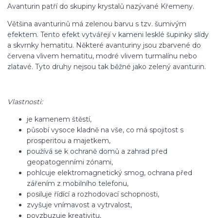
Avanturin patří do skupiny krystalů nazývané Křemeny.
Většina avanturinů má zelenou barvu s tzv. šumivým
efektem. Tento efekt vytvářejí v kameni lesklé šupinky slídy
a skvrnky hematitu. Některé avanturiny jsou zbarvené do
červena vlivem hematitu, modré vlivem turmalínu nebo
zlatavé. Tyto druhy nejsou tak běžné jako zelený avanturin.
Vlastnosti:
je kamenem štěstí,
působí vysoce kladně na vše, co má spojitost s
prosperitou a majetkem,
používá se k ochraně domů a zahrad před
geopatogenními zónami,
pohlcuje elektromagnetický smog, ochrana před
zářením z mobilního telefonu,
posiluje řídící a rozhodovací schopnosti,
zvyšuje vnímavost a vytrvalost,
povzbuzuje kreativitu,