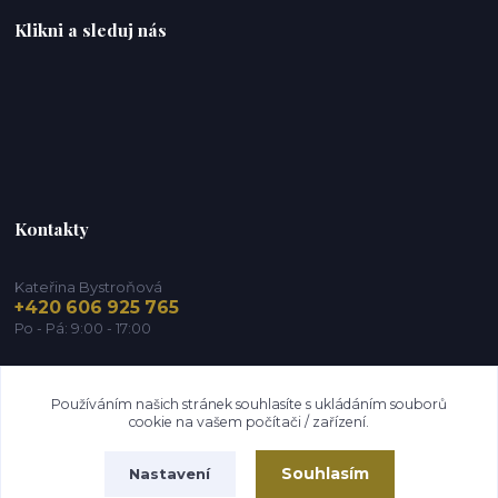
Klikni a sleduj nás
Kontakty
Kateřina Bystroňová
+420 606 925 765
Po - Pá: 9:00 - 17:00
info@zdravy-obchod.cz
Používáním našich stránek souhlasíte s ukládáním souborů
cookie na vašem počítači / zařízení.
Souhlasím
Nastavení