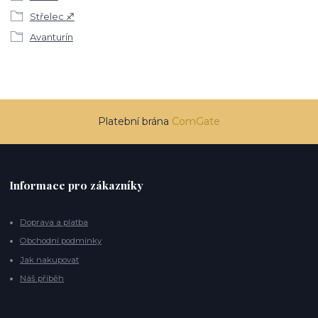
Střelec ♐
Avanturín
Platební brána
ComGate
Informace pro zákazníky
Doprava a platba
Obchodní podmínky
Jak nakupovat
Náš příběh