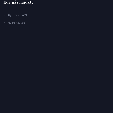
Kde nás najdete
Na Rybníčku 421
Krmelín 739 24