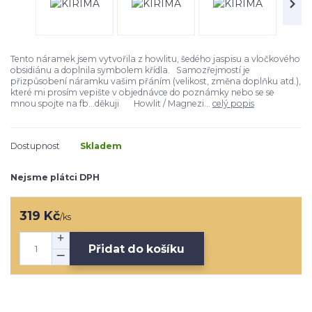
Tento náramek jsem vytvořila z howlitu, šedého jaspisu a vločkového
obsidiánu a doplnila symbolem křídla. Samozřejmostí je
přizpůsobení náramku vašim přáním (velikost, změna doplňku atd.),
které mi prosím vepište v objednávce do poznámky nebo se se
mnou spojte na fb...děkuji Howlit / Magnezi...
celý popis
Dostupnost
Skladem
Nejsme plátci DPH
319 Kč
/
ks
Přidat do košíku