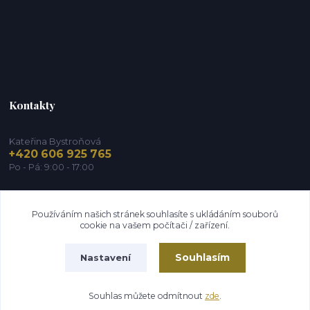
Kontakty
Kateřina Bystroňová
+420 606 925 765
Po - Pá: 9:00 - 17:00
info@zdravy-obchod.cz
Používáním našich stránek souhlasíte s ukládáním souborů
cookie na vašem počítači / zařízení.
Souhlasím
Nastavení
2014 - 2026 © Zdravy-obchod.cz
Souhlas můžete odmítnout
zde
.
Vytvořeno na
Eshop-rychle.cz