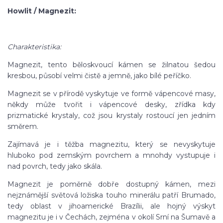
Howlit / Magnezit:
Charakteristika:
Magnezit, tento běloskvoucí kámen se žilnatou šedou
kresbou, působí velmi čistě a jemně, jako bílé peříčko.
Magnezit se v přírodě vyskytuje ve formě vápencové masy,
někdy může tvořit i vápencové desky, zřídka kdy
prizmatické krystaly, což jsou krystaly rostoucí jen jedním
směrem.
Zajímavá je i těžba magnezitu, který se nevyskytuje
hluboko pod zemským povrchem a mnohdy vystupuje i
nad povrch, tedy jako skála.
Magnezit je poměrně dobře dostupný kámen, mezi
nejznámější světová ložiska touho minerálu patří Brumado,
tedy oblast v jihoamerické Brazílii, ale hojný výskyt
magnezitu je i v Čechách, zejména v okolí Srní na Šumavě a