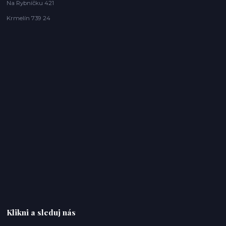
Na Rybníčku 421
Krmelín 739 24
Klikni a sleduj nás