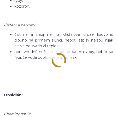
ryby,
kozoroh.
Čištění a nabíjení:
čistíme a nabíjíme na křišťálové drúze libovolně
dlouho na přímém slunci, neboť jaspisy nejsou nijak
citlivé na světlo či teplo
není vhodné nečistíme pod proudem vody, neboť se
říká, že voda odplavuje jaspisu lesk.
Obsidián:
Charakteristika: