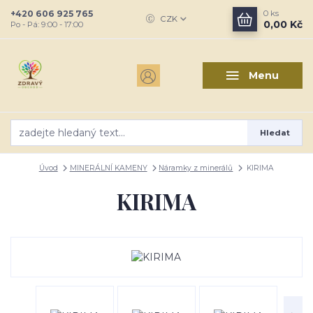
+420 606 925 765
0
ks
CZK
0,00 Kč
Po - Pá: 9:00 - 17:00
Menu
Hledat
Úvod
MINERÁLNÍ KAMENY
Náramky z minerálů
KIRIMA
KIRIMA