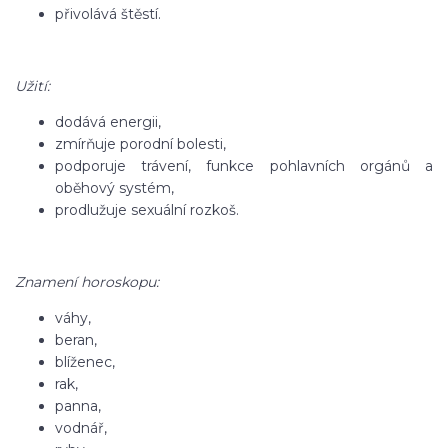
přivolává štěstí.
Užití:
dodává energii,
zmírňuje porodní bolesti,
podporuje trávení, funkce pohlavních orgánů a
oběhový systém,
prodlužuje sexuální rozkoš.
Znamení horoskopu:
váhy,
beran,
blíženec,
rak,
panna,
vodnář,