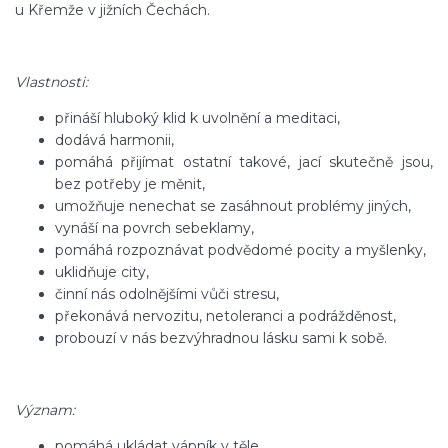
u Křemže v jižních Čechách.
Vlastnosti:
přináší hluboký klid k uvolnění a meditaci,
dodává harmonii,
pomáhá přijímat ostatní takové, jací skutečně jsou,
bez potřeby je měnit,
umožňuje nenechat se zasáhnout problémy jiných,
vynáší na povrch sebeklamy,
pomáhá rozpoznávat podvědomé pocity a myšlenky,
uklidňuje city,
činní nás odolnějšími vůči stresu,
překonává nervozitu, netoleranci a podrážděnost,
probouzí v nás bezvýhradnou lásku sami k sobě.
Význam:
pomáhá ukládat vápník v těle,