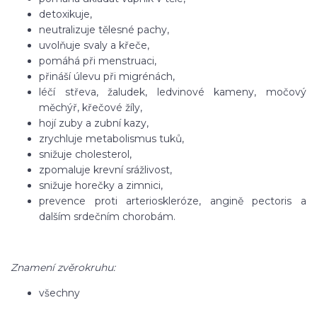
detoxikuje,
neutralizuje tělesné pachy,
uvolňuje svaly a křeče,
pomáhá při menstruaci,
přináší úlevu při migrénách,
léčí střeva, žaludek, ledvinové kameny, močový
měchýř, křečové žíly,
hojí zuby a zubní kazy,
zrychluje metabolismus tuků,
snižuje cholesterol,
zpomaluje krevní srážlivost,
snižuje horečky a zimnici,
prevence proti arterioskleróze, angině pectoris a
dalším srdečním chorobám.
Znamení zvěrokruhu:
všechny