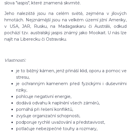
slova "iaspis", které znamená skvrnité
.
Jeho naleziště jsou na celém světě, zejména v jílových
hmotách. Nejznámější jsou na velkém území jižní Ameriky,
v USA, JAR, Rusku, na Madagaskaru či Austrálii, odkud
pochází tzv. australský jaspis známý jako Mookait. U nás lze
najít na Liberecku či Ostravsku.
Vlastnosti:
je to běžný kámen, jenž přináší klid, oporu a pomoc ve
stresu,
je ochranným kamenem před fyzickými i duševními
riziky,
pohlcuje negativní energie,
dodává odvahu k naplnění všech záměrů,
pomáhá při řešení konfliktů,
zvyšuje organizační schopnosti,
podporuje rychlé uvažování a představivost,
potlačuje nebezpečné touhy a rozmary,