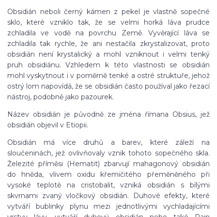
Obsidián neboli černý kámen z pekel je vlastně sopečné
sklo, které vzniklo tak, že se velmi horká láva prudce
zchladila ve vodě na povrchu Země. Vyvěrající láva se
zchladila tak rychle, že ani nestačila zkrystalizovat, proto
obsidián není krystalický a mohl vzniknout i velmi tenký
pruh obsidiánu. Vzhledem k této vlastnosti se obsidián
mohl vyskytnout i v poměrně tenké a ostré struktuře, jehož
ostrý lom napovídá, že se obsidián často používal jako řezací
nástroj, podobně jako pazourek.
Název obsidián je původně ze jména římana Obsius, jež
obsidián objevil v Etiopii.
Obsidián má více druhů a barev, které záleží na
sloučeninách, jež ovlivňovaly vznik tohoto sopečného skla.
Železité příměsi (Hematit) zbarvují mahagonový obsidián
do hněda, vlivem oxidu křemičitého přeměněného při
vysoké teplotě na cristobalit, vzniká obsidián s bílými
skvrnami zvaný vločkový obsidián. Duhové efekty, které
vytváří bublinky plynu mezi jednotlivými vychladajícími