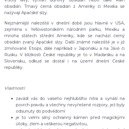
vrstvy lávy, vytváří duhový obsidián nebo také Rain
obsidián. Tmavý černá obsidián z Ameriky či Mexika se
nazývají Apačské slzy.
Nejznámější naleziště v dnešní době jsou hlavně v USA,
zejména v Yellowstonském národním parku, Mexiku a
mnoha státech střední Ameriky, kde se nachází černý
obsidián zvaný Apačské slzy. Další známé naleziště je v již
zmiňované Etiopii, dále například v Japonsku a na Jávě či
Rusku. V blízkosti České republiky je to v Maďarsku a na
Slovensku, odkud se dostal i na území dnešní České
republiky.
Vlastnosti:
zavádí vás do vašeho nejhlubšího nitra a vynáší na
povrch pravdu a všechny nevyřešené rozpory, jež byly
odsunuty do podvědomí
je to velmi silný ochranný kámen před magickými
útoky, zlem a veškerou negativitou,