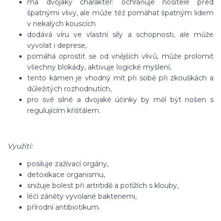
má dvojaký charakter: ochraňuje nositele před
špatnými vlivy, ale může též pomáhat špatným lidem
v nekalých kouscích
dodává víru ve vlastní síly a schopnosti, ale může
vyvolat i deprese,
pomáhá oprostit se od vnějších vlivů, může prolomit
všechny blokády, aktivuje logické myšlení,
tento kámen je vhodný mít při sobě při zkouškách a
důležitých rozhodnutích,
pro své silné a dvojaké účinky by měl být nošen s
regulujícím křišťálem.
Využití:
posiluje zažívací orgány,
detoxikace organismu,
snižuje bolest při artritidě a potížích s klouby,
léčí záněty vyvolané bakteriemi,
přírodní antibiotikum.