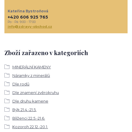
Kateřina Bystroňová
+420 606 925 765
Po - Pá: 9:00 - 17:00
info@zdravy-obchod.cz
Zboží zařazeno v kategoriích
MINERÁLNÍ KAMENY
Náramky z minerálů
Dle rodů
Dle znamení zvěrokruhu
Dle druhu kamene
Býk 21.4.-21.5.
Blíženci 22.5.-21.6.
Kozoroh 22.12.-20.1.