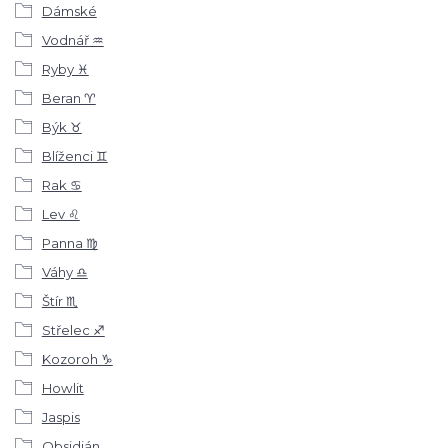
Dámské
Vodnář ♒
Ryby ♓
Beran ♈
Býk ♉
Blíženci ♊
Rak ♋
Lev ♌
Panna ♍
Váhy ♎
Štír ♏
Střelec ♐
Kozoroh ♑
Howlit
Jaspis
Obsidián