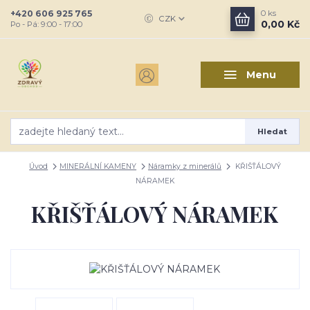
+420 606 925 765
0
ks
CZK
0,00 Kč
Po - Pá: 9:00 - 17:00
Menu
Hledat
Úvod
MINERÁLNÍ KAMENY
Náramky z minerálů
KŘIŠŤÁLOVÝ
NÁRAMEK
KŘIŠŤÁLOVÝ NÁRAMEK