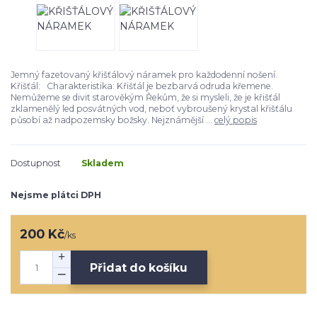
Jemný fazetovaný křišťálový náramek pro každodenní nošení.
Křišťál: Charakteristika: Křišťál je bezbarvá odruda křemene.
Nemůžeme se divit starověkým Řekům, že si mysleli, že je křišťál
zklamenělý led posvátných vod, neboť vybroušený krystal křišťálu
působí až nadpozemsky božsky. Nejznámější ...
celý popis
Dostupnost
Skladem
Nejsme plátci DPH
200 Kč
/
ks
Přidat do košíku