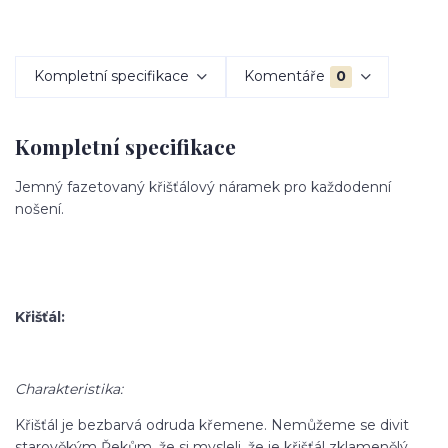
Kompletní specifikace
Komentáře
0
Kompletní specifikace
Jemný fazetovaný křišťálový náramek pro každodenní
nošení.
Křišťál:
Charakteristika:
Křišťál je bezbarvá odruda křemene. Nemůžeme se divit
starověkým Řekům, že si mysleli, že je křišťál zklamenělý