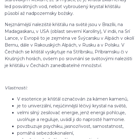
led posvátných vod, neboť vybroušený krystal křišťálu
působí až nadpozemsky božsky.
Nejznámější naleziště křišťálu na světě jsou v Brazílii, na
Madagaskaru, v USA (oblast severní Karolíny), V indii, na Srí
Lance, v Evropě to je zejména ve Švýcarsku v Alpách v okolí
Bernu, dále v Rakouských Alpách, v Rusku a v Polsku. V
Čechách se křišťál vyskytuje na Stříbrsku, Příbramsku či v
Krušných horách, ovšem po srovnání se světovými nalezišti
je křišťálu v Čechách zanedbatelné množství.
Vlastnosti:
V esoterice je křišťál označován za kámen kamenů,
je to univerzální, nejúčinnější léčivý krystal na světě,
velmi silný zesilovač energie, jenž energii pohlcuje,
uvolňuje a reguluje, uvádí ji do naprosté harmonie.
povzbuzuje psychiku, jasnozřivost, samostatnost,
pomáhá sebezdokonalení,