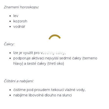
Znamení horoskopu:
lev
kozoroh
vodnář
Čakry:
lze je využít pro všechny čakry,
podporuje aktivaci nejvyšší sedmé čakry (temeno
hlavy) a šesté čakry (třetí oko)
Čištění a nabíjení:
čistíme pod proudem tekoucí vlažné vody,
nabíjíme libovolně dlouho na slunci