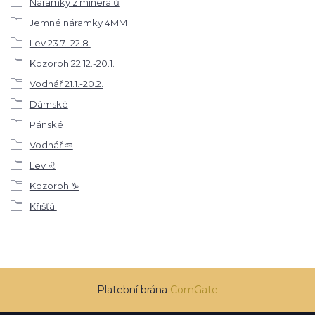
Náramky z minerálů
Jemné náramky 4MM
Lev 23.7.-22.8.
Kozoroh 22.12.-20.1.
Vodnář 21.1.-20.2.
Dámské
Pánské
Vodnář ♒
Lev ♌
Kozoroh ♑
Křišťál
Platební brána
ComGate