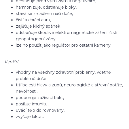
ochraňuje před vším zlým a negativním,
harmonizuje, odstraňuje bloky,
stává se zrcadlem naší duše,
čistí a chrání auru,
zajišťuje klidný spánek
odstraňuje škodlivé elektromagnetické záření, čistí
geopatogenní zóny
lze ho použít jako regulátor pro ostatní kameny.
Využití:
vhodný na všechny zdravotní problémy, včetně
problémů duše,
tiší bolesti hlavy a zubů, neurologické a střevní potíže,
nevolnosti,
podporuje zažívací trakt,
posiluje imunitu,
uvádí tělo do rovnováhy,
zvyšuje laktaci.