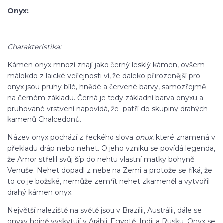
Onyx:
Charakteristika:
Kámen onyx mnozí znají jako černý lesklý kámen, ovšem
málokdo z laické veřejnosti ví, že daleko přirozenější pro
onyx jsou pruhy bílé, hnědé a červené barvy, samozřejmě
na černém základu. Černá je tedy základní barva onyxu a
pruhované vrstvení napovídá, že patří do skupiny drahých
kamenů Chalcedonů.
Název onyx pochází z řeckého slova
onux
, které znamená v
překladu dráp nebo nehet. O jeho vzniku se povídá legenda,
že Amor střelil svůj šíp do nehtu vlastní matky bohyně
Venuše. Nehet dopadl z nebe na Zemi a protože se říká, že
to co je božské, nemůže zemřít nehet zkameněl a vytvořil
drahý kámen onyx.
Největší naleziště na světě jsou v Brazílii, Austrálii, dále se
onyxy hojně vyskytují v Arábii, Egyptě, Indii a Rusku. Onyx se