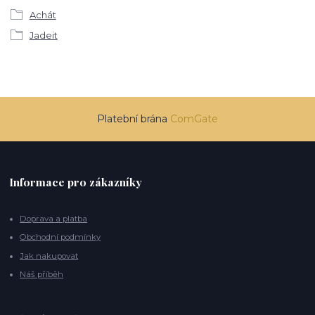
Achát
Jadeit
Platební brána
ComGate
Informace pro zákazníky
Doprava a platba
Obchodní podmínky
Jak nakupovat
Náš příběh