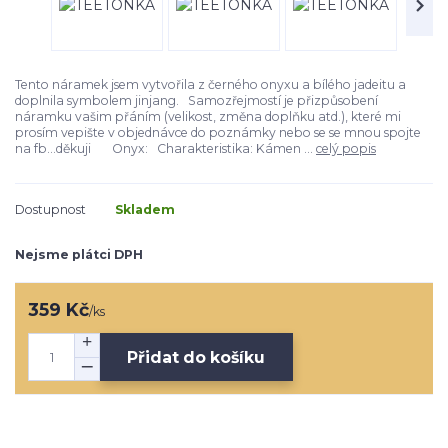
Tento náramek jsem vytvořila z černého onyxu a bílého jadeitu a
doplnila symbolem jinjang. Samozřejmostí je přizpůsobení
náramku vašim přáním (velikost, změna doplňku atd.), které mi
prosím vepište v objednávce do poznámky nebo se se mnou spojte
na fb...děkuji Onyx: Charakteristika: Kámen ...
celý popis
Dostupnost
Skladem
Nejsme plátci DPH
359 Kč
/
ks
Přidat do košíku