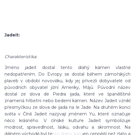
Jadeit:
Charakteristika:
Jméno jadeit dostal tento drahý kámen vlastně
nedopatřením. Do Evropy se dostal během zámořských
plaveb v období novověku, kdy jej přivezli dobyvatelé od
původních obyvatel jižní Ameriky, Májů. Původní název
dostal ze slova de Piedra ijada, které ve španělštině
znamená hřbetní nebo bederní kámen. Název Jadeit vznikl
přesmyčkou ze slova de ijada na le Jade. Na druhém konci
světa v Číně Jadeit nazývají jménem Yu, které označuje
něco krásného. V čínské kultuře Jadeit symbolizuje
modrost, spravedlnost, lásku, odvahu a skromnost. Na
dálném východě byl tento drahý kámen cennější než zlato a