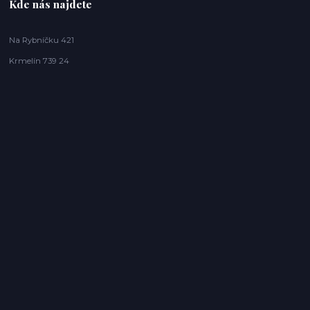
Kde nás najdete
Na Rybníčku 421
Krmelín 739 24