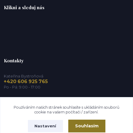
Klikni a sleduj nás
Kontakty
Kateřina Bystroňová
+420 606 925 765
Po - Pá: 9:00 - 17:00
info@zdravy-obchod.cz
Používáním našich stránek souhlasíte s ukládáním souborů
cookie na vašem počítači / zařízení.
Souhlasím
Nastavení