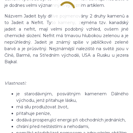
je dodnes velmi významným vývozním artiklem.
Názvem Jadeit byly dříve pojmenovány 2 druhy kamenů a
to Jadeit a Nefrit. Tyto kameny, zejména tzv. kanadský
jadeit a nefrit, mají velmi podobný vzhled, ovšem jiné
chemické složení. Nefrit má tmavou hlubokou zelenou a je
neprůhledný. Jadeit je známý spíše v jablíčkové zelené
barvě a je průsvitný. Nejznámější naleziště na světě jsou v
Číně, Barmě, na Středním východě, USA a Rusku u jezera
Bajkal.
Vlastnosti:
je starodávným, posvátným kamenem Dálného
východu, jenž přitahuje lásku,
má sílu prodlužovat život,
přitahuje peníze,
dodává prosperující energii při obchodních jednáních,
chrání před neštěstími a nehodami,