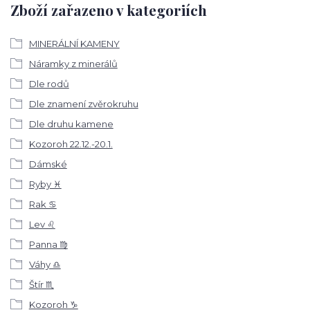
Zboží zařazeno v kategoriích
MINERÁLNÍ KAMENY
Náramky z minerálů
Dle rodů
Dle znamení zvěrokruhu
Dle druhu kamene
Kozoroh 22.12.-20.1.
Dámské
Ryby ♓
Rak ♋
Lev ♌
Panna ♍
Váhy ♎
Štír ♏
Kozoroh ♑