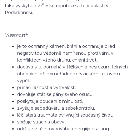
také vyskytuje v České republice a to v oblasti v
Podkrkonoší.
Vlastnosti:
je to ochranný kámen, brání a ochraňuje před
negativitou vědomě namířenou proti vám, v
konfliktech všeho druhu, chrání život,
dodává sílu, pomáhá v těžkých a nesrozumitelných
obdobích, při mimořádném fyzickém i citovém
vypětí,
přináší ráznost a vytrvalost,
dovoluje stát se pány svého osudu,
poskytuje poučení z minulosti,
zvyšuje sebedůvěru a sebekontrolu,
léčí stará traumata ovlivňující současný život,
snižuje strach a obavy,
udržuje v těle rovnováhu energiíjing a jang.