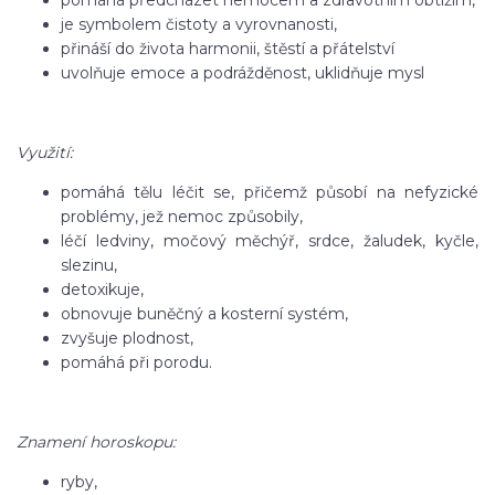
pomáhá předcházet nemocem a zdravotním obtížím,
je symbolem čistoty a vyrovnanosti,
přináší do života harmonii, štěstí a přátelství
uvolňuje emoce a podrážděnost, uklidňuje mysl
Využití:
pomáhá tělu léčit se, přičemž působí na nefyzické
problémy, jež nemoc způsobily,
léčí ledviny, močový měchýř, srdce, žaludek, kyčle,
slezinu,
detoxikuje,
obnovuje buněčný a kosterní systém,
zvyšuje plodnost,
pomáhá při porodu.
Znamení horoskopu:
ryby,