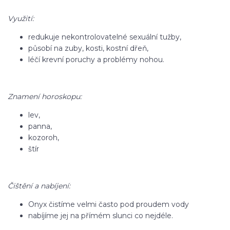
Využití:
redukuje nekontrolovatelné sexuální tužby,
působí na zuby, kosti, kostní dřeň,
léčí krevní poruchy a problémy nohou.
Znamení horoskopu:
lev,
panna,
kozoroh,
štír
Čištění a nabíjení:
Onyx čistíme velmi často pod proudem vody
nabíjíme jej na přímém slunci co nejdéle.