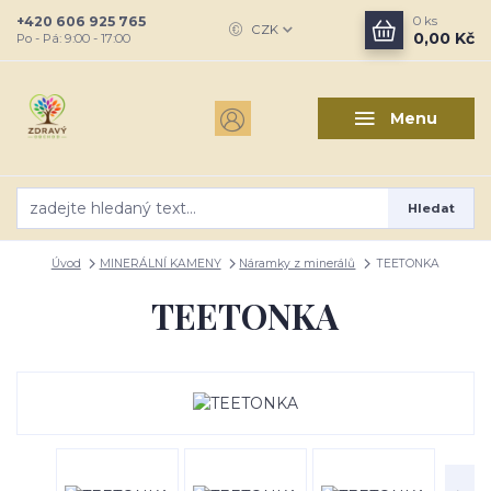
+420 606 925 765
0
ks
CZK
0,00 Kč
Po - Pá: 9:00 - 17:00
Menu
Hledat
Úvod
MINERÁLNÍ KAMENY
Náramky z minerálů
TEETONKA
TEETONKA