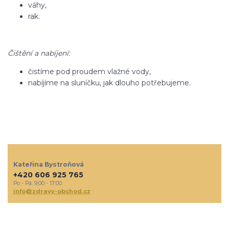
váhy,
rak.
Čištění a nabíjení:
čistíme pod proudem vlažné vody,
nabíjíme na sluníčku, jak dlouho potřebujeme.
Kateřina Bystroňová
+420 606 925 765
Po - Pá: 9:00 - 17:00
info@zdravy-obchod.cz