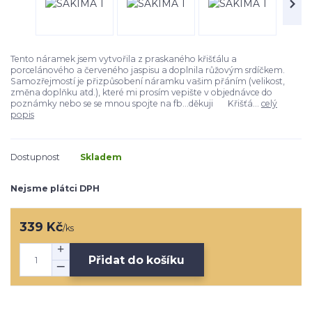
Tento náramek jsem vytvořila z praskaného křišťálu a
porcelánového a červeného jaspisu a doplnila růžovým srdíčkem.
Samozřejmostí je přizpůsobení náramku vašim přáním (velikost,
změna doplňku atd.), které mi prosím vepište v objednávce do
poznámky nebo se se mnou spojte na fb...děkuji Křišťá...
celý
popis
Dostupnost
Skladem
Nejsme plátci DPH
339 Kč
/
ks
Přidat do košíku