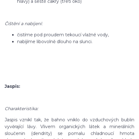
hlavy) a šesté čakry (třetí oko)
Čištění a nabíjení:
čistíme pod proudem tekoucí vlažné vody,
nabíjíme libovolně dlouho na slunci.
Jaspis:
Charakteristika:
Jaspis vznikl tak, že bahno vniklo do vzduchových bublin
vyvěrající lávy. Vlivem organických látek a minerálních
sloučenin (dendrity) se pomalu chladnoucí hmota