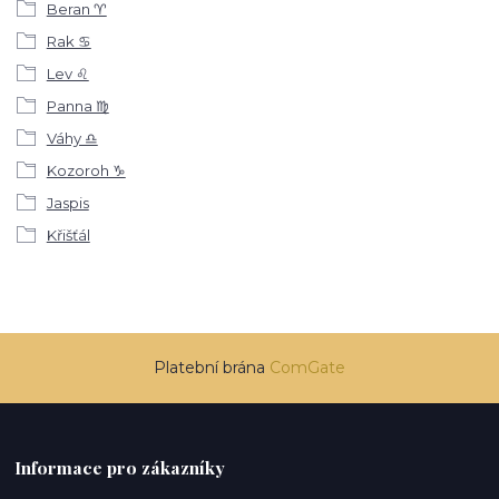
Beran ♈
Rak ♋
Lev ♌
Panna ♍
Váhy ♎
Kozoroh ♑
Jaspis
Křišťál
Platební brána
ComGate
Informace pro zákazníky