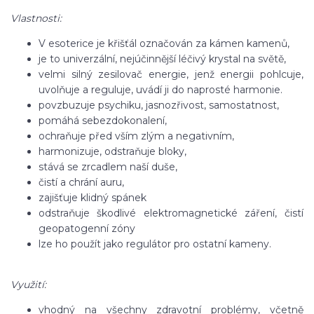
Vlastnosti:
V esoterice je křišťál označován za kámen kamenů,
je to univerzální, nejúčinnější léčivý krystal na světě,
velmi silný zesilovač energie, jenž energii pohlcuje,
uvolňuje a reguluje, uvádí ji do naprosté harmonie.
povzbuzuje psychiku, jasnozřivost, samostatnost,
pomáhá sebezdokonalení,
ochraňuje před vším zlým a negativním,
harmonizuje, odstraňuje bloky,
stává se zrcadlem naší duše,
čistí a chrání auru,
zajišťuje klidný spánek
odstraňuje škodlivé elektromagnetické záření, čistí
geopatogenní zóny
lze ho použít jako regulátor pro ostatní kameny.
Využití:
vhodný na všechny zdravotní problémy, včetně