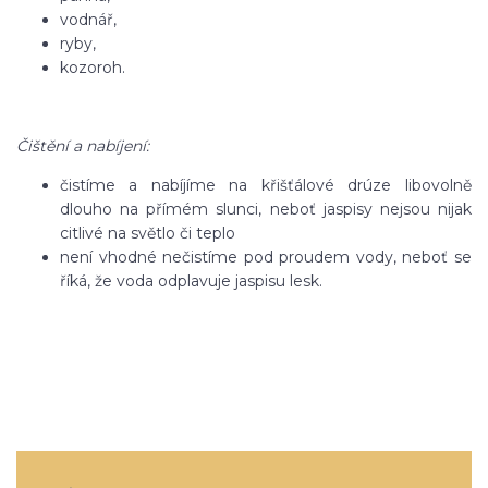
vodnář,
ryby,
kozoroh.
Čištění a nabíjení:
čistíme a nabíjíme na křišťálové drúze libovolně
dlouho na přímém slunci, neboť jaspisy nejsou nijak
citlivé na světlo či teplo
není vhodné nečistíme pod proudem vody, neboť se
říká, že voda odplavuje jaspisu lesk.