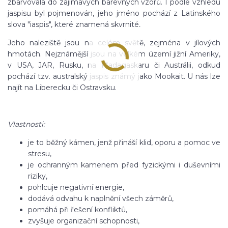
zbarvovala do zajímavých barevných vzorů. I podle vzhledu
jaspisu byl pojmenován, jeho jméno pochází z Latinského
slova "iaspis", které znamená skvrnité
.
Jeho naleziště jsou na celém světě, zejména v jílových
hmotách. Nejznámější jsou na velkém území jižní Ameriky,
v USA, JAR, Rusku, na Madagaskaru či Austrálii, odkud
pochází tzv. australský jaspis známý jako Mookait. U nás lze
najít na Liberecku či Ostravsku.
Vlastnosti:
je to běžný kámen, jenž přináší klid, oporu a pomoc ve
stresu,
je ochranným kamenem před fyzickými i duševními
riziky,
pohlcuje negativní energie,
dodává odvahu k naplnění všech záměrů,
pomáhá při řešení konfliktů,
zvyšuje organizační schopnosti,