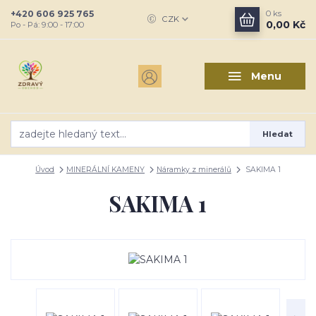
+420 606 925 765
0
ks
CZK
0,00 Kč
Po - Pá: 9:00 - 17:00
Menu
Hledat
Úvod
MINERÁLNÍ KAMENY
Náramky z minerálů
SAKIMA 1
SAKIMA 1