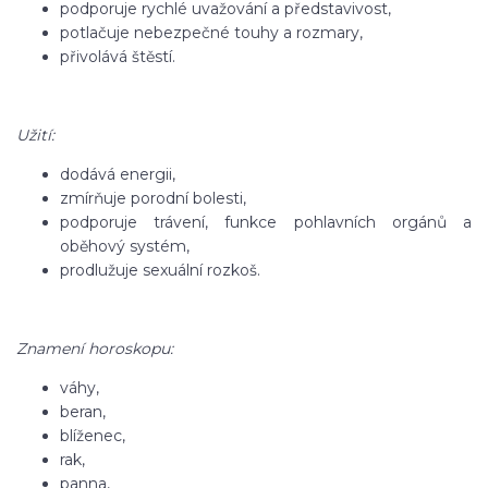
podporuje rychlé uvažování a představivost,
potlačuje nebezpečné touhy a rozmary,
přivolává štěstí.
Užití:
dodává energii,
zmírňuje porodní bolesti,
podporuje trávení, funkce pohlavních orgánů a
oběhový systém,
prodlužuje sexuální rozkoš.
Znamení horoskopu:
váhy,
beran,
blíženec,
rak,
panna,