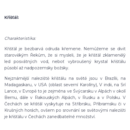
Křišťál:
Charakteristika:
Křišťál je bezbarvá odruda křemene. Nemůžeme se divit
starověkým Řekům, že si mysleli, že je křišťál zklamenělý
led posvátných vod, neboť vybroušený krystal křišťálu
působí až nadpozemsky božsky.
Nejznámější naleziště křišťálu na světě jsou v Brazílii, na
Madagaskaru, v USA (oblast severní Karolíny), V indii, na Srí
Lance, v Evropě to je zejména ve Švýcarsku v Alpách v okolí
Bernu, dále v Rakouských Alpách, v Rusku a v Polsku. V
Čechách se křišťál vyskytuje na Stříbrsku, Příbramsku či v
Krušných horách, ovšem po srovnání se světovými nalezišti
je křišťálu v Čechách zanedbatelné množství.