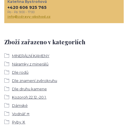
Kateřina Bystroňová
+420 606 925 765
Po - Pá: 9:00 - 17:00
info@zdravy-obchod.cz
Zboží zařazeno v kategoriích
MINERÁLNÍ KAMENY
Náramky z minerálů
Dle rodů
Dle znamení zvěrokruhu
Dle druhu kamene
Kozoroh 22.12.-20.1.
Dámské
Vodnář ♒
Ryby ♓