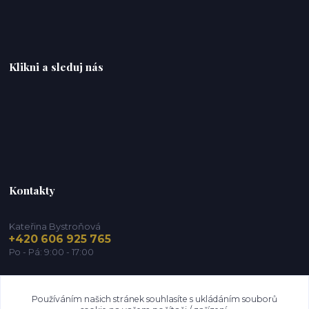
Klikni a sleduj nás
Kontakty
Kateřina Bystroňová
+420 606 925 765
Po - Pá: 9:00 - 17:00
info@zdravy-obchod.cz
Používáním našich stránek souhlasíte s ukládáním souborů