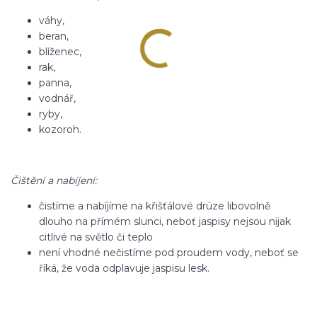
váhy,
beran,
blíženec,
rak,
panna,
vodnář,
ryby,
kozoroh.
Čištění a nabíjení:
čistíme a nabíjíme na křišťálové drúze libovolně
dlouho na přímém slunci, neboť jaspisy nejsou nijak
citlivé na světlo či teplo
není vhodné nečistíme pod proudem vody, neboť se
říká, že voda odplavuje jaspisu lesk.