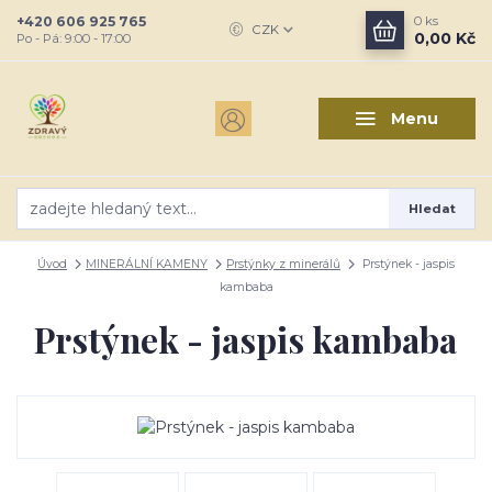
+420 606 925 765
0
ks
CZK
0,00 Kč
Po - Pá: 9:00 - 17:00
Menu
Hledat
Úvod
MINERÁLNÍ KAMENY
Prstýnky z minerálů
Prstýnek - jaspis
kambaba
Prstýnek - jaspis kambaba