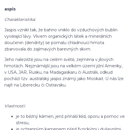
aspis
Charakteristika:
Jaspis vznikl tak, že bahno vniklo do vzduchových bublin
vyvěrající lávy. Vlivem organických látek a minerálních
sloučenin (dendrity) se pomalu chladnoucí hmota
zbarvovala do zajímavých barevných skvrn.
Jeho naleziště jsou na celém světě, zejména v jílových
hmotách. Nejznámější jsou na velkém území jižní Ameriky,
v USA, JAR, Rusku, na Madagaskaru či Austrálii, odkud
pochází tzv. australský jaspis známý jako Mookait. U nás lze
najít na Liberecku či Ostravsku.
Vlastnosti:
je to běžný kámen, jenž přináší klid, oporu a pomoc ve
stresu,
je ochranným kamenem před fyzickými i duševními