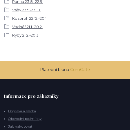
Panna 23.8.-22.9.
Váhy 23.9-23.10.
Kozoroh 22.12.-20.1.
Vodnář 21.1.-20.2.
Ryby 21.2.-20.3.
Platební brána
ComGate
Informace pro zákazníky
Doprava a platba
Obchodní podmínky
Jak nakupovat