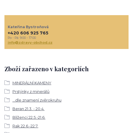
Kateřina Bystroňová
+420 606 925 765
Po - Pá: 9:00 - 17:00
info@zdravy-obchod.cz
Zboží zařazeno v kategoriích
MINERÁLNÍ KAMENY
Prstýnky z minerálů
...dle znamení zvěrokruhu
Beran 21.3. - 20.4.
Blíženci 22.5.-21.6.
Rak 22.6.-22.7.